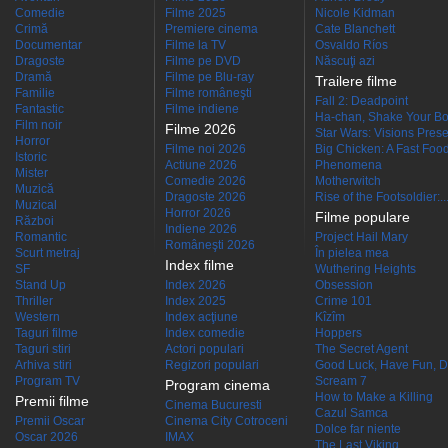
Comedie
Filme 2025
Nicole Kidman
Crimă
Premiere cinema
Cate Blanchett
Documentar
Filme la TV
Osvaldo Ríos
Dragoste
Filme pe DVD
Născuţi azi
Dramă
Filme pe Blu-ray
Trailere filme
Familie
Filme româneşti
Fall 2: Deadpoint
Fantastic
Filme indiene
Ha-chan, Shake Your Bo
Film noir
Filme 2026
Star Wars: Visions Presen
Horror
Filme noi 2026
Big Chicken: A Fast Food
Istoric
Actiune 2026
Phenomena
Mister
Comedie 2026
Motherwitch
Muzică
Dragoste 2026
Rise of the Footsoldier:..
Muzical
Horror 2026
Filme populare
Război
Indiene 2026
Romantic
Project Hail Mary
Româneşti 2026
Scurt metraj
În pielea mea
Index filme
SF
Wuthering Heights
Stand Up
Index 2026
Obsession
Thriller
Index 2025
Crime 101
Western
Index acţiune
Kîzîm
Taguri filme
Index comedie
Hoppers
Taguri stiri
Actori populari
The Secret Agent
Arhiva stiri
Regizori populari
Good Luck, Have Fun, D
Program TV
Scream 7
Program cinema
How to Make a Killing
Premii filme
Cinema Bucuresti
Cazul Samca
Premii Oscar
Cinema City Cotroceni
Dolce far niente
Oscar 2026
IMAX
The Last Viking