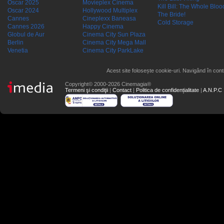
Oscar 2025
Movieplex Cinema
Kill Bill: The Whole Blood
Oscar 2024
Hollywood Multiplex
The Bride!
Cannes
Cineplexx Baneasa
Cold Storage
Cannes 2026
Happy Cinema
Globul de Aur
Cinema City Sun Plaza
Berlin
Cinema City Mega Mall
Venetia
Cinema City ParkLake
Acest site folosește cookie-uri. Navigând în conti
Copyright© 2000-2026 Cinemagia®
Termeni şi condiţii
|
Contact
|
Politica de confidențialitate
|
A.N.P.C