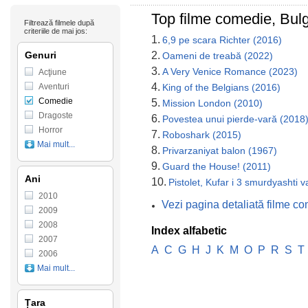
Top filme comedie, Bulg
Filtrează filmele după
criteriile de mai jos:
1.
6,9 pe scara Richter (2016)
Genuri
2.
Oameni de treabă (2022)
3.
A Very Venice Romance (2023)
Acţiune
4.
Aventuri
King of the Belgians (2016)
Comedie
5.
Mission London (2010)
Dragoste
6.
Povestea unui pierde-vară (2018
Horror
7.
Roboshark (2015)
Mai mult...
8.
Privarzaniyat balon (1967)
9.
Guard the House! (2011)
Ani
10.
Pistolet, Kufar i 3 smurdyashti 
2010
Vezi pagina detaliată filme c
2009
2008
Index alfabetic
2007
A
C
G
H
J
K
M
O
P
R
S
T
2006
Mai mult...
Țara