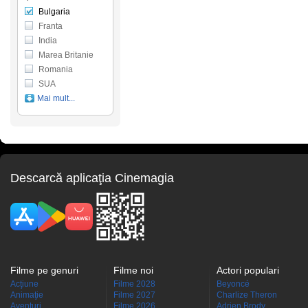
Bulgaria
Franta
India
Marea Britanie
Romania
SUA
Mai mult...
Descarcă aplicaţia Cinemagia
Filme pe genuri
Filme noi
Actori populari
Acţiune
Filme 2028
Beyoncé
Animaţie
Filme 2027
Charlize Theron
Aventuri
Filme 2026
Adrien Brody