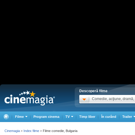
Descoperă filme
Comedie, acţiune, dramă, .
Filme
Program cinema
TV
Timp liber
În curând
Trailer
Cinemagia
Index filme
Filme comedie, Bulgaria
>
>