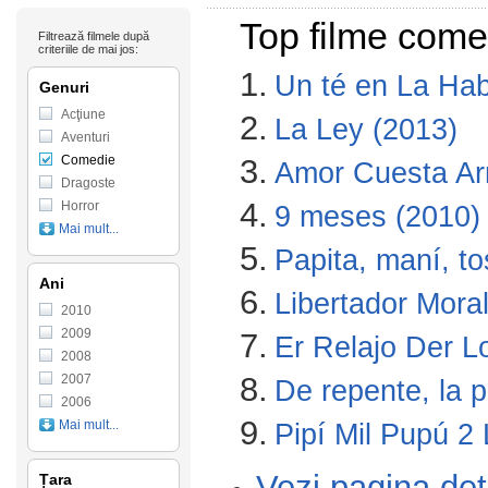
Top filme come
Filtrează filmele după
criteriile de mai jos:
1.
Un té en La Ha
Genuri
Acţiune
2.
La Ley (2013)
Aventuri
Comedie
3.
Amor Cuesta Arr
Dragoste
4.
Horror
9 meses (2010)
Mai mult...
5.
Papita, maní, to
Ani
6.
Libertador Moral
2010
2009
7.
Er Relajo Der L
2008
8.
2007
De repente, la p
2006
9.
Mai mult...
Pipí Mil Pupú 2
Vezi pagina de
Țara