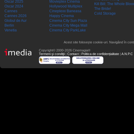
Oscar 2025
Movieplex Cinema
Kill Bill: The Whole Blood
Oscar 2024
Hollywood Multiplex
The Bride!
Cannes
Cineplexx Baneasa
Cold Storage
Cannes 2026
Happy Cinema
Globul de Aur
Cinema City Sun Plaza
Berlin
Cinema City Mega Mall
Venetia
Cinema City ParkLake
Acest site folosește cookie-uri. Navigând în conti
Copyright© 2000-2026 Cinemagia®
Termeni şi condiţii
|
Contact
|
Politica de confidențialitate
|
A.N.P.C