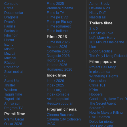
Comedie
Filme 2025
Adrien Brody
Crimă
Premiere cinema
Osvaldo Ríos
Documentar
Filme la TV
Hilary Duff
Dragoste
Filme pe DVD
Născuţi azi
Dramă
Filme pe Blu-ray
Trailere filme
Familie
Filme româneşti
S to X
Fantastic
Filme indiene
Our Sticky Love
Film noir
Filme 2026
Let's Marry Harry
Horror
Filme noi 2026
102 Minutes Inside the 
Istoric
Actiune 2026
Lion
Mister
Comedie 2026
Blood Sacrifice
Muzică
Dragoste 2026
The Only Living Pickpocke
Muzical
Horror 2026
Filme populare
Război
Indiene 2026
Romantic
Project Hail Mary
Româneşti 2026
Scurt metraj
În pielea mea
Index filme
SF
Wuthering Heights
Stand Up
Index 2026
Obsession
Thriller
Index 2025
Crime 101
Western
Index acţiune
Kîzîm
Taguri filme
Index comedie
Hoppers
Taguri stiri
Actori populari
Good Luck, Have Fun, D
Arhiva stiri
Regizori populari
The Secret Agent
Program TV
Scream 7
Program cinema
How to Make a Killing
Premii filme
Cinema Bucuresti
Cazul Samca
Premii Oscar
Cinema City Cotroceni
Dolce far niente
Oscar 2026
IMAX
The Last Viking