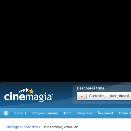
Descoperă filme
Comedie, acţiune, dramă, .
Filme
Program cinema
TV
Timp liber
În curând
Trailer
Cinemagia
Index filme
Filme comedie, Venezuela
>
>