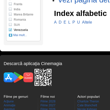
Franta
India
Index alfabetic
Marea Britanie
Romania
A
D
E
L
P
U
Altele
SUA
Venezuela
Mai mult...
Descarcă aplicaţia Cinemagia
Filme pe genuri
Filme noi
Actori populari
Acţiune
Filme 2028
Charlize Theron
Animaţie
Filme 2027
Cate Blanchett
Aventuri
Filme 2026
Nicole Kidman