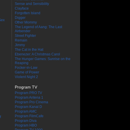
Sense and Sensibility
Clayface
Forgotten Island
Digger
Sex
Other Mommy
The Legend of Aang: The Last
Airbender
Street Fighter
Remain
Jimmy
The Cat in the Hat
Ebenezer: A Christmas Carol
The Hunger Games: Sunrise on the
Reaping
Focker-in-Law
Game of Power
Violent Night 2
Program TV
Program PRO TV
Program Antena 1
Program Pro Cinema
Program Kanal D
Program AMC
Program FilmCafe
f
Program Diva
Program HBO