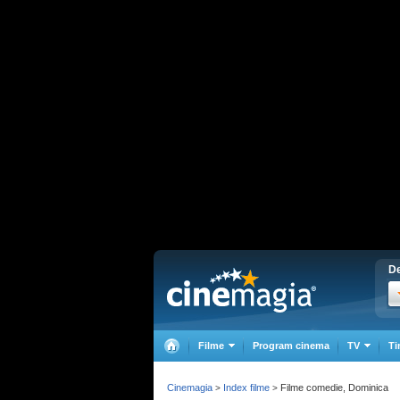
De
Filme
Program cinema
TV
Ti
Cinemagia
Index filme
Filme comedie, Dominica
>
>