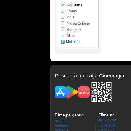
Dominica
Franta
India
Marea Britanie
Romania
SUA
Mai mult...
Descarcă aplicaţia Cinemagia
Filme pe genuri
Filme noi
Acţiune
Filme 2028
Animaţie
Filme 2027
Aventuri
Filme 2026