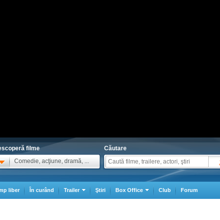
scoperă filme
Căutare
Comedie, acţiune, dramă, ...
mp liber
În curând
Trailer
Ştiri
Box Office
Club
Forum