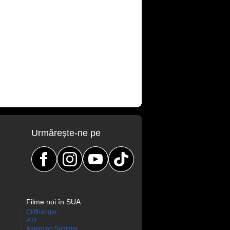
Urmăreşte-ne pe
Filme noi în SUA
Cliffhanger
P31
American Summer