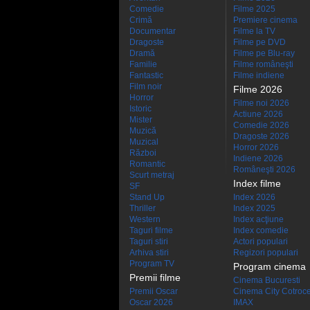
Comedie
Filme 2025
Crimă
Premiere cinema
Documentar
Filme la TV
Dragoste
Filme pe DVD
Dramă
Filme pe Blu-ray
Familie
Filme româneşti
Fantastic
Filme indiene
Film noir
Filme 2026
Horror
Filme noi 2026
Istoric
Actiune 2026
Mister
Comedie 2026
Muzică
Dragoste 2026
Muzical
Horror 2026
Război
Indiene 2026
Romantic
Româneşti 2026
Scurt metraj
Index filme
SF
Stand Up
Index 2026
Thriller
Index 2025
Western
Index acţiune
Taguri filme
Index comedie
Taguri stiri
Actori populari
Arhiva stiri
Regizori populari
Program TV
Program cinema
Premii filme
Cinema Bucuresti
Premii Oscar
Cinema City Cotroc
Oscar 2026
IMAX