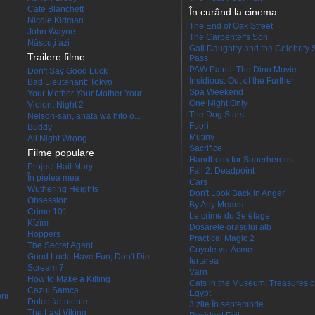
Cate Blanchett
În curând la cinema
Nicole Kidman
The End of Oak Street
John Wayne
The Carpenter's Son
Născuţi azi
Gail Daughtry and the Celebrity 
Trailere filme
Pass
PAW Patrol: The Dino Movie
Don't Say Good Luck
Insidious: Out of the Further
Bad Lieutenant: Tokyo
Spa Weekend
Your Mother Your Mother Your...
One Night Only
Violent Night 2
The Dog Stars
Nelson-san, anata wa hito o...
Fuori
Buddy
Mutiny
All Night Wrong
Sacrifice
Filme populare
Handbook for Superheroes
Project Hail Mary
Fall 2: Deadpoint
În pielea mea
Cars
Wuthering Heights
Don't Look Back in Anger
Obsession
By Any Means
Crime 101
Le crime du 3e étage
Kîzîm
Dosarele orașului alb
Hoppers
Practical Magic 2
The Secret Agent
Coyote vs. Acme
Good Luck, Have Fun, Don't Die
Iertarea
Scream 7
Värn
How to Make a Killing
Cats in the Museum: Treasures o
Cazul Samca
Egypt
eni
Dolce far niente
3 zile în septembrie
The Last Viking