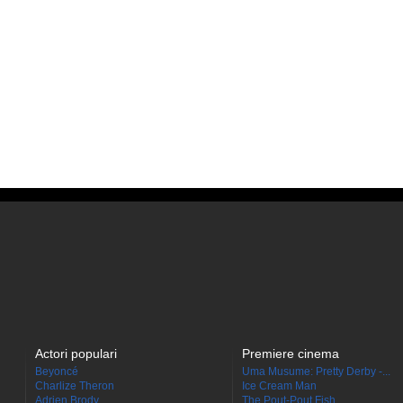
Actori populari
Premiere cinema
Beyoncé
Uma Musume: Pretty Derby -...
Charlize Theron
Ice Cream Man
Adrien Brody
The Pout-Pout Fish