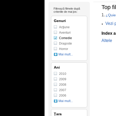
Top f
Filtrează filmele după
criteriile de mai jos:
1.
¿Quie
Genuri
Vezi 
Acţiune
Aventuri
Index a
Comedie
Altele
Dragoste
Horror
Mai mult...
Ani
2010
2009
2008
2007
2006
Mai mult...
Țara