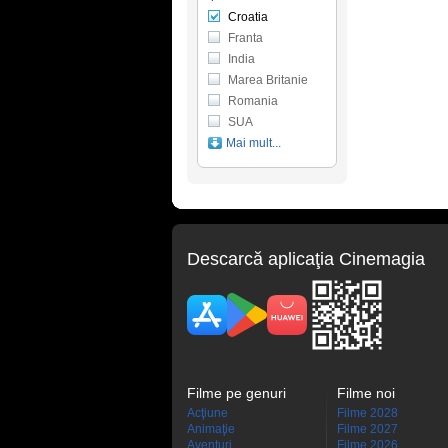
Croatia
Franta
India
Marea Britanie
Romania
SUA
Mai mult...
Descarcă aplicaţia Cinemagia
Filme pe genuri
Filme noi
Acţiune
Filme 2028
Animaţie
Filme 2027
Aventuri
Filme 2026