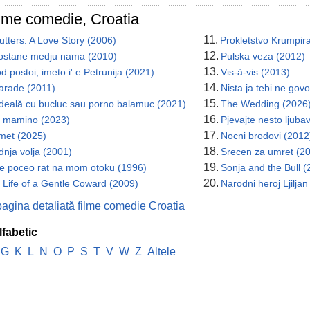
ilme comedie, Croatia
11.
utters: A Love Story (2006)
Prokletstvo Krumpir
12.
ostane medju nama (2010)
Pulska veza (2012)
13.
 postoi, imeto i' e Petrunija (2021)
Vis-à-vis (2013)
14.
arade (2011)
Nista ja tebi ne go
15.
deală cu bucluc sau porno balamuc (2021)
The Wedding (2026
16.
 mamino (2023)
Pjevajte nesto ljuba
17.
met (2025)
Nocni brodovi (2012
18.
dnja volja (2001)
Srecen za umret (2
19.
je poceo rat na mom otoku (1996)
Sonja and the Bull (
20.
 Life of a Gentle Coward (2009)
Narodni heroj Ljiljan
pagina detaliată filme comedie Croatia
lfabetic
G
K
L
N
O
P
S
T
V
W
Z
Altele