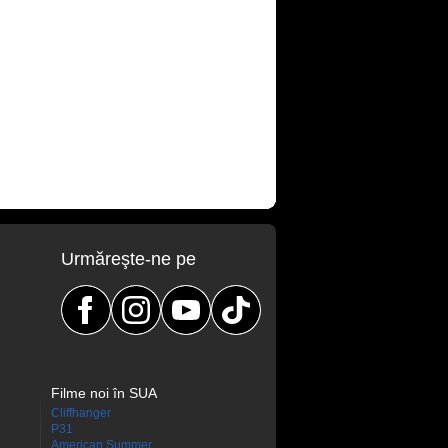
Urmăreşte-ne pe
Filme noi în SUA
Cliffhanger
P31
American Summer