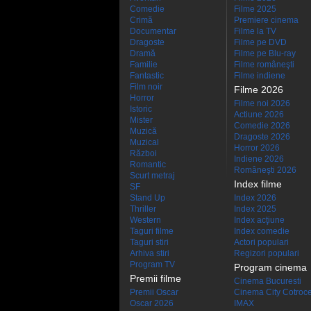
Comedie
Filme 2025
Crimă
Premiere cinema
Documentar
Filme la TV
Dragoste
Filme pe DVD
Dramă
Filme pe Blu-ray
Familie
Filme româneşti
Fantastic
Filme indiene
Film noir
Filme 2026
Horror
Filme noi 2026
Istoric
Actiune 2026
Mister
Comedie 2026
Muzică
Dragoste 2026
Muzical
Horror 2026
Război
Indiene 2026
Romantic
Româneşti 2026
Scurt metraj
Index filme
SF
Stand Up
Index 2026
Thriller
Index 2025
Western
Index acţiune
Taguri filme
Index comedie
Taguri stiri
Actori populari
Arhiva stiri
Regizori populari
Program TV
Program cinema
Premii filme
Cinema Bucuresti
Premii Oscar
Cinema City Cotroc
Oscar 2026
IMAX