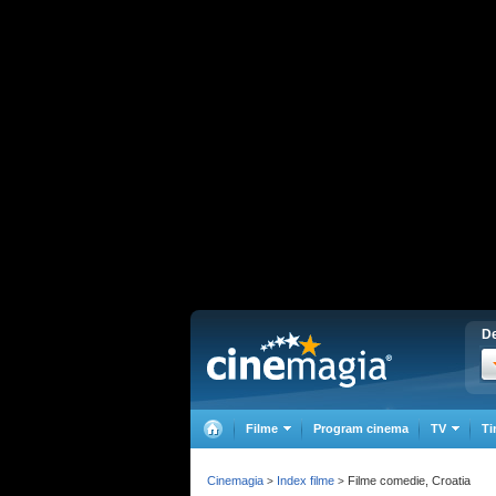
De
Filme
Program cinema
TV
Ti
Cinemagia
Index filme
Filme comedie, Croatia
>
>