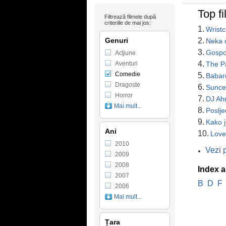
Top f
Filtrează filmele după
criteriile de mai jos:
1.
Wristc
Genuri
2.
Neka 
3.
Gospod
Acţiune
4.
Aventuri
The P
Comedie
5.
Babar
Dragoste
6.
Sunce
Horror
7.
DJ Ah
Mai mult...
8.
Poslje
9.
Kako 
Ani
10.
Love
2010
Vezi 
2009
2008
Index a
2007
B
D
F
2006
Mai mult...
Țara