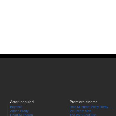
Actori populari
Premiere cinema
Beyoncé
Uma Musume: Pretty Derby -...
Adrien Brody
Ice Cream Man
Charlize Theron
The Pout-Pout Fish