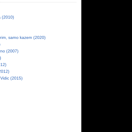
a (2010)
vorim, samo kazem (2020)
)
vno (2007)
)
012)
2012)
 Vidic (2015)