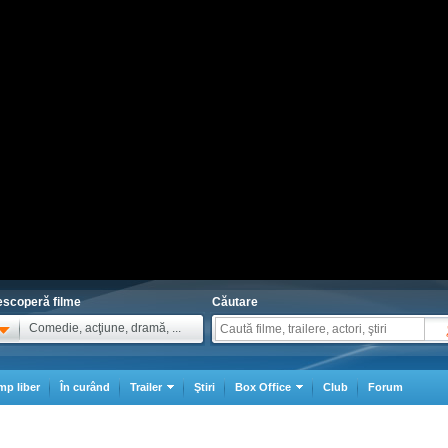
scoperă filme
Căutare
Comedie, acţiune, dramă, ...
mp liber
În curând
Trailer
Ştiri
Box Office
Club
Forum