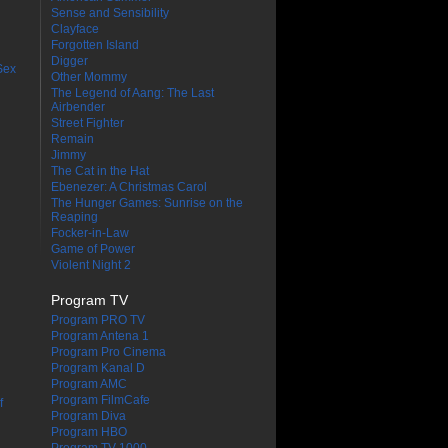
Sense and Sensibility
Clayface
Forgotten Island
Digger
Sex
Other Mommy
The Legend of Aang: The Last
Airbender
Street Fighter
Remain
Jimmy
The Cat in the Hat
Ebenezer: A Christmas Carol
The Hunger Games: Sunrise on the
Reaping
Focker-in-Law
Game of Power
Violent Night 2
Program TV
Program PRO TV
Program Antena 1
Program Pro Cinema
Program Kanal D
Program AMC
Program FilmCafe
f
Program Diva
Program HBO