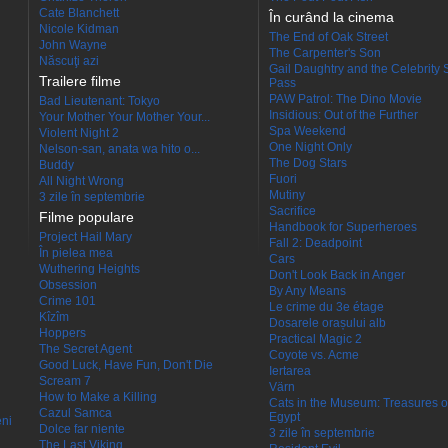
Cate Blanchett
În curând la cinema
Nicole Kidman
The End of Oak Street
John Wayne
The Carpenter's Son
Născuţi azi
Gail Daughtry and the Celebrity 
Trailere filme
Pass
PAW Patrol: The Dino Movie
Bad Lieutenant: Tokyo
Insidious: Out of the Further
Your Mother Your Mother Your...
Spa Weekend
Violent Night 2
One Night Only
Nelson-san, anata wa hito o...
The Dog Stars
Buddy
Fuori
All Night Wrong
Mutiny
3 zile în septembrie
Sacrifice
Filme populare
Handbook for Superheroes
Project Hail Mary
Fall 2: Deadpoint
În pielea mea
Cars
Wuthering Heights
Don't Look Back in Anger
Obsession
By Any Means
Crime 101
Le crime du 3e étage
Kîzîm
Dosarele orașului alb
Hoppers
Practical Magic 2
The Secret Agent
Coyote vs. Acme
Good Luck, Have Fun, Don't Die
Iertarea
Scream 7
Värn
How to Make a Killing
Cats in the Museum: Treasures o
Cazul Samca
Egypt
eni
Dolce far niente
3 zile în septembrie
The Last Viking