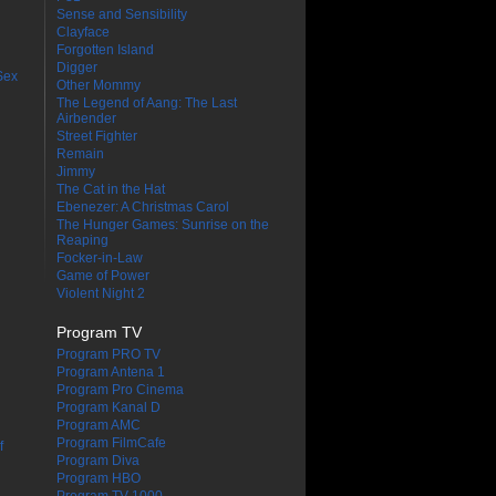
Sense and Sensibility
Clayface
Forgotten Island
Digger
Sex
Other Mommy
The Legend of Aang: The Last
Airbender
Street Fighter
Remain
Jimmy
The Cat in the Hat
Ebenezer: A Christmas Carol
The Hunger Games: Sunrise on the
Reaping
Focker-in-Law
Game of Power
Violent Night 2
Program TV
Program PRO TV
Program Antena 1
Program Pro Cinema
Program Kanal D
Program AMC
Program FilmCafe
f
Program Diva
Program HBO