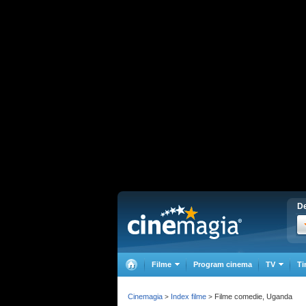
De
Filme
Program cinema
TV
Ti
Cinemagia
Index filme
Filme comedie, Uganda
>
>