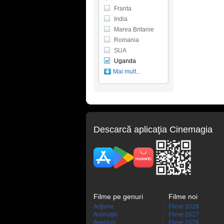
Franta
India
Marea Britanie
Romania
SUA
Uganda
Mai mult...
Descarcă aplicaţia Cinemagia
Filme pe genuri
Filme noi
Acţiune
Filme 2028
Animaţie
Filme 2027
Aventuri
Filme 2026