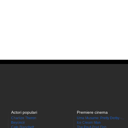
Actori populari
Premiere cinema
Charlize Theron
Uma Musume: Pretty Derby -...
Beyoncé
Ice Cream Man
Cate Blanchett
The Pout-Pout Fish