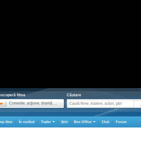
scoperă filme
Căutare
Comedie, acţiune, dramă, ...
mp liber
În curând
Trailer
Ştiri
Box Office
Club
Forum