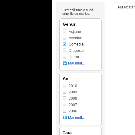
Nu există 
Filtrează filmele după
criteriile de mai jos:
Genuri
Acţiune
Aventuri
Comedie
Dragoste
Horror
Mai mult...
Ani
2010
2009
2008
2007
2006
Mai mult...
Țara