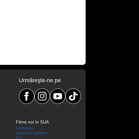
Urmăreşte-ne pe
Filme noi în SUA
Cliffhanger
American Summer
P31