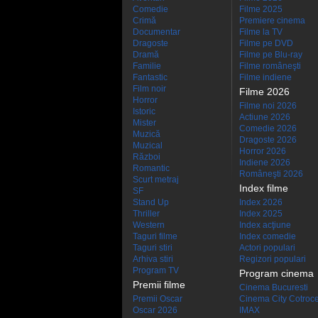
Comedie
Filme 2025
Crimă
Premiere cinema
Documentar
Filme la TV
Dragoste
Filme pe DVD
Dramă
Filme pe Blu-ray
Familie
Filme româneşti
Fantastic
Filme indiene
Film noir
Filme 2026
Horror
Filme noi 2026
Istoric
Actiune 2026
Mister
Comedie 2026
Muzică
Dragoste 2026
Muzical
Horror 2026
Război
Indiene 2026
Romantic
Româneşti 2026
Scurt metraj
Index filme
SF
Stand Up
Index 2026
Thriller
Index 2025
Western
Index acţiune
Taguri filme
Index comedie
Taguri stiri
Actori populari
Arhiva stiri
Regizori populari
Program TV
Program cinema
Premii filme
Cinema Bucuresti
Premii Oscar
Cinema City Cotroc
Oscar 2026
IMAX