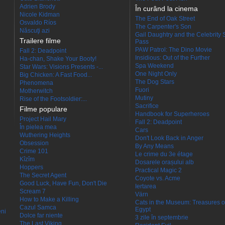
Adrien Brody
În curând la cinema
Nicole Kidman
The End of Oak Street
Osvaldo Ríos
The Carpenter's Son
Născuţi azi
Gail Daughtry and the Celebrity 
Trailere filme
Pass
PAW Patrol: The Dino Movie
Fall 2: Deadpoint
Insidious: Out of the Further
Ha-chan, Shake Your Booty!
Spa Weekend
Star Wars: Visions Presents -...
One Night Only
Big Chicken: A Fast Food...
The Dog Stars
Phenomena
Fuori
Motherwitch
Mutiny
Rise of the Footsoldier:...
Sacrifice
Filme populare
Handbook for Superheroes
Project Hail Mary
Fall 2: Deadpoint
În pielea mea
Cars
Wuthering Heights
Don't Look Back in Anger
Obsession
By Any Means
Crime 101
Le crime du 3e étage
Kîzîm
Dosarele orașului alb
Hoppers
Practical Magic 2
The Secret Agent
Coyote vs. Acme
Good Luck, Have Fun, Don't Die
Iertarea
Scream 7
Värn
How to Make a Killing
Cats in the Museum: Treasures o
Cazul Samca
Egypt
eni
Dolce far niente
3 zile în septembrie
The Last Viking