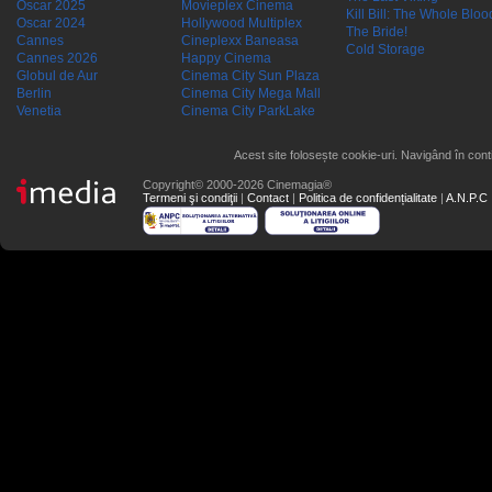
Oscar 2025
Movieplex Cinema
Kill Bill: The Whole Blood
Oscar 2024
Hollywood Multiplex
The Bride!
Cannes
Cineplexx Baneasa
Cold Storage
Cannes 2026
Happy Cinema
Globul de Aur
Cinema City Sun Plaza
Berlin
Cinema City Mega Mall
Venetia
Cinema City ParkLake
Acest site folosește cookie-uri. Navigând în conti
Copyright© 2000-2026 Cinemagia®
Termeni şi condiţii
|
Contact
|
Politica de confidențialitate
|
A.N.P.C