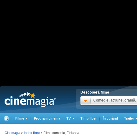
Descoperă filme
Comedie, acţiune, dramă, .
Filme
Program cinema
TV
Timp liber
În curând
Trailer
Cinemagia
Index filme
Filme comedie, Finlanda
>
>