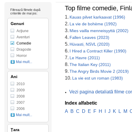
Top filme comedie, Fin
Filtrează filmele după
criteriile de mai jos:
1.
Kauas pilvet karkaavat (1996)
Genuri
2.
La vie de bohème (1992)
3.
Mies vailla menneisyyttä (2002)
Acţiune
4.
Aventuri
Fallen Leaves (2023)
Comedie
5.
Hüvasti, NSVL (2020)
Dragoste
6.
I Hired a Contract Killer (1990)
Horror
7.
Le Havre (2011)
Mai mult...
8.
The Italian Key (2011)
9.
The Angry Birds Movie 2 (2019)
Ani
10.
La vie est un roman (1983)
2010
2009
Vezi pagina detaliată filme c
2008
2007
Index alfabetic
2006
A
B
C
D
E
F
H
I
J
K
L
M
Mai mult...
Țara