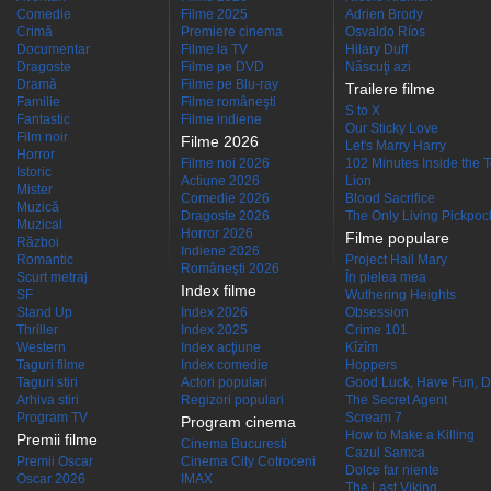
Comedie
Filme 2025
Adrien Brody
Crimă
Premiere cinema
Osvaldo Ríos
Documentar
Filme la TV
Hilary Duff
Dragoste
Filme pe DVD
Născuţi azi
Dramă
Filme pe Blu-ray
Trailere filme
Familie
Filme româneşti
S to X
Fantastic
Filme indiene
Our Sticky Love
Film noir
Filme 2026
Let's Marry Harry
Horror
Filme noi 2026
102 Minutes Inside the 
Istoric
Actiune 2026
Lion
Mister
Comedie 2026
Blood Sacrifice
Muzică
Dragoste 2026
The Only Living Pickpocke
Muzical
Horror 2026
Filme populare
Război
Indiene 2026
Romantic
Project Hail Mary
Româneşti 2026
Scurt metraj
În pielea mea
Index filme
SF
Wuthering Heights
Stand Up
Index 2026
Obsession
Thriller
Index 2025
Crime 101
Western
Index acţiune
Kîzîm
Taguri filme
Index comedie
Hoppers
Taguri stiri
Actori populari
Good Luck, Have Fun, D
Arhiva stiri
Regizori populari
The Secret Agent
Program TV
Scream 7
Program cinema
How to Make a Killing
Premii filme
Cinema Bucuresti
Cazul Samca
Premii Oscar
Cinema City Cotroceni
Dolce far niente
Oscar 2026
IMAX
The Last Viking