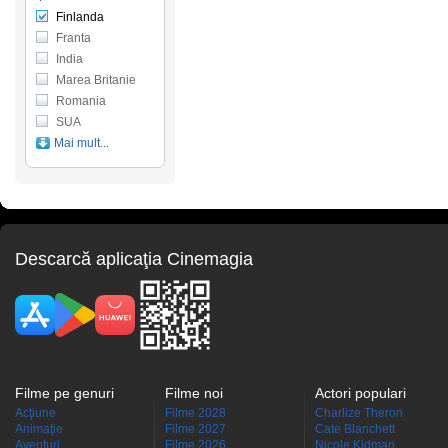
Finlanda
Franta
India
Marea Britanie
Romania
SUA
Mai mult...
Descarcă aplicaţia Cinemagia
Filme pe genuri
Filme noi
Actori populari
Acţiune
Filme 2028
Charlize Theron
Animaţie
Filme 2027
Cate Blanchett
Aventuri
Filme 2026
Nicole Kidman