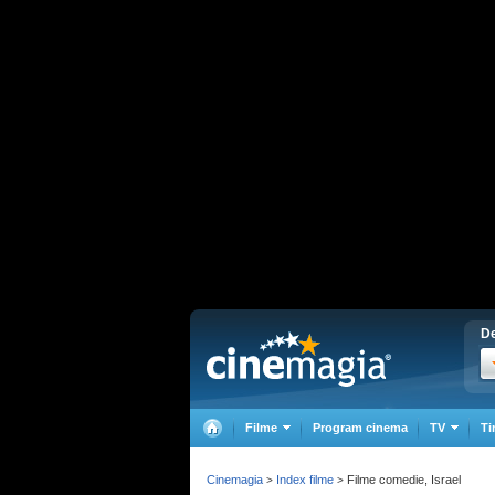
De
Filme
Program cinema
TV
Ti
Cinemagia
Index filme
Filme comedie, Israel
>
>