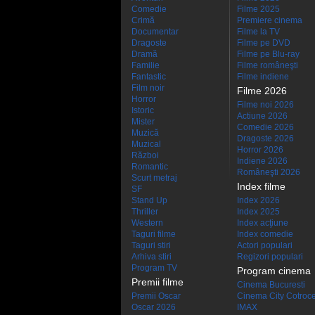
Comedie
Filme 2025
Crimă
Premiere cinema
Documentar
Filme la TV
Dragoste
Filme pe DVD
Dramă
Filme pe Blu-ray
Familie
Filme româneşti
Fantastic
Filme indiene
Film noir
Filme 2026
Horror
Filme noi 2026
Istoric
Actiune 2026
Mister
Comedie 2026
Muzică
Dragoste 2026
Muzical
Horror 2026
Război
Indiene 2026
Romantic
Româneşti 2026
Scurt metraj
Index filme
SF
Stand Up
Index 2026
Thriller
Index 2025
Western
Index acţiune
Taguri filme
Index comedie
Taguri stiri
Actori populari
Arhiva stiri
Regizori populari
Program TV
Program cinema
Premii filme
Cinema Bucuresti
Premii Oscar
Cinema City Cotroc
Oscar 2026
IMAX