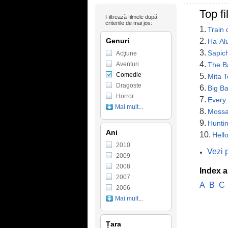
Top f
Filtrează filmele după
criteriile de mai jos:
1.
Train 
Genuri
2.
Ha-Al
3.
Sapic
Acţiune
4.
Aventuri
The Ba
Comedie
5.
Mita 
Dragoste
6.
Big B
Horror
7.
Every
Mai mult...
8.
Mossa
9.
Hunti
Ani
10.
Hell
2010
Vezi 
2009
2008
Index a
2007
A
B
C
2006
Mai mult...
Țara