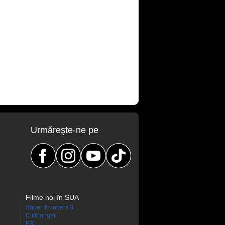
Urmăreşte-ne pe
Filme noi în SUA
Super Troopers 3
Cliffhanger
P31