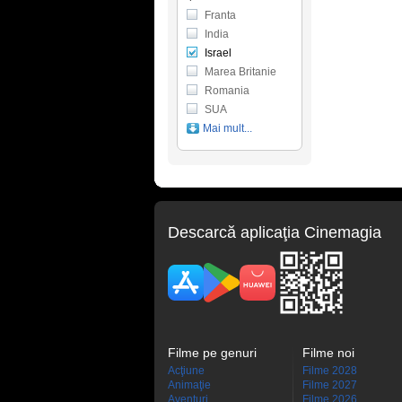
Franta
India
Israel
Marea Britanie
Romania
SUA
Mai mult...
Descarcă aplicaţia Cinemagia
Filme pe genuri
Filme noi
Acţiune
Filme 2028
Animaţie
Filme 2027
Aventuri
Filme 2026