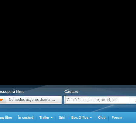
scoperă filme
Căutare
Comedie, acţiune, dramă, ...
mp liber
În curând
Trailer
Ştiri
Box Office
Club
Forum