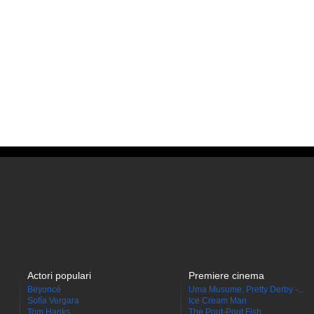
Actori populari
Premiere cinema
Beyoncé
Uma Musume: Pretty Derby -...
Sofía Vergara
Ice Cream Man
Tom Hanks
The Pout-Pout Fish