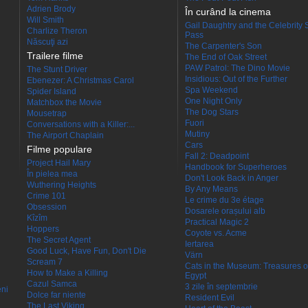
Adrien Brody
În curând la cinema
Will Smith
Gail Daughtry and the Celebrity 
Charlize Theron
Pass
Născuţi azi
The Carpenter's Son
Trailere filme
The End of Oak Street
PAW Patrol: The Dino Movie
The Stunt Driver
Insidious: Out of the Further
Ebenezer: A Christmas Carol
Spa Weekend
Spider Island
One Night Only
Matchbox the Movie
The Dog Stars
Mousetrap
Fuori
Conversations with a Killer:...
Mutiny
The Airport Chaplain
Cars
Filme populare
Fall 2: Deadpoint
Project Hail Mary
Handbook for Superheroes
În pielea mea
Don't Look Back in Anger
Wuthering Heights
By Any Means
Crime 101
Le crime du 3e étage
Obsession
Dosarele orașului alb
Kîzîm
Practical Magic 2
Hoppers
Coyote vs. Acme
The Secret Agent
Iertarea
Good Luck, Have Fun, Don't Die
Värn
Scream 7
Cats in the Museum: Treasures o
How to Make a Killing
Egypt
Cazul Samca
3 zile în septembrie
eni
Dolce far niente
Resident Evil
The Last Viking