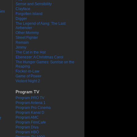
Sense and Sensibility
Clayface
Sex
Forgotten Island
Digger
The Legend of Aang: The Last
Airbender
Other Mommy
Street Fighter
Remain
Jimmy
The Cat in the Hat
Ebenezer: A Christmas Carol
The Hunger Games: Sunrise on the
Reaping
Focker-in-Law
Game of Power
Violent Night 2
Program TV
Program PRO TV
Program Antena 1
Program Pro Cinema
Program Kanal D
Program AMC
f
Program FilmCafe
Program Diva
Program HBO