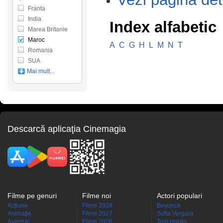
Franta
India
Index alfabetic
Marea Britanie
Maroc
A
C
G
H
L
M
N
T
Romania
SUA
Mai mult...
Descarcă aplicaţia Cinemagia
Filme pe genuri
Filme noi
Actori populari
Acţiune
Filme 2028
Beyoncé
Animaţie
Filme 2027
Sofía Vergara
Aventuri
Filme 2026
Tom Hanks