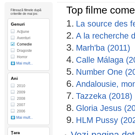
Top filme come
Filtrează filmele după
criteriile de mai jos:
1.
La source des 
Genuri
Acţiune
2.
A la recherche 
Aventuri
Comedie
3.
Marh'ba (2011)
Dragoste
4.
Horror
Calle Málaga (2
Mai mult...
5.
Number One (2
Ani
6.
Andalousie, mo
2010
2009
7.
Tazzeka (2018)
2008
8.
2007
Gloria Jesus (2
2006
9.
Mai mult...
HLM Pussy (20
Vezi pagina det
Țara