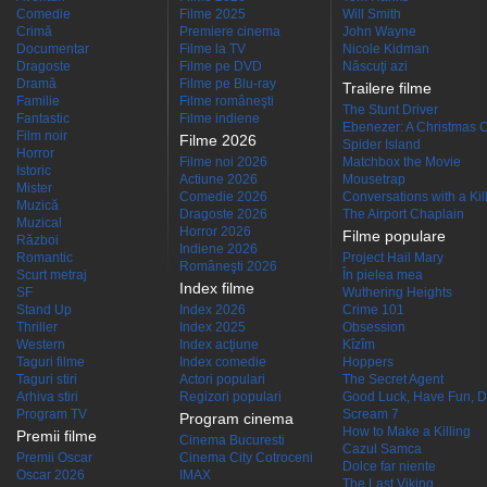
Comedie
Filme 2025
Will Smith
Crimă
Premiere cinema
John Wayne
Documentar
Filme la TV
Nicole Kidman
Dragoste
Filme pe DVD
Născuţi azi
Dramă
Filme pe Blu-ray
Trailere filme
Familie
Filme româneşti
The Stunt Driver
Fantastic
Filme indiene
Ebenezer: A Christmas C
Film noir
Filme 2026
Spider Island
Horror
Filme noi 2026
Matchbox the Movie
Istoric
Actiune 2026
Mousetrap
Mister
Comedie 2026
Conversations with a Kille
Muzică
Dragoste 2026
The Airport Chaplain
Muzical
Horror 2026
Filme populare
Război
Indiene 2026
Romantic
Project Hail Mary
Româneşti 2026
Scurt metraj
În pielea mea
Index filme
SF
Wuthering Heights
Stand Up
Index 2026
Crime 101
Thriller
Index 2025
Obsession
Western
Index acţiune
Kîzîm
Taguri filme
Index comedie
Hoppers
Taguri stiri
Actori populari
The Secret Agent
Arhiva stiri
Regizori populari
Good Luck, Have Fun, D
Program TV
Scream 7
Program cinema
How to Make a Killing
Premii filme
Cinema Bucuresti
Cazul Samca
Premii Oscar
Cinema City Cotroceni
Dolce far niente
Oscar 2026
IMAX
The Last Viking