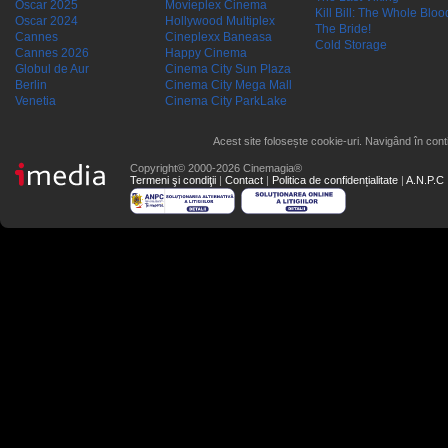
Oscar 2025
Movieplex Cinema
Kill Bill: The Whole Blood
Oscar 2024
Hollywood Multiplex
The Bride!
Cannes
Cineplexx Baneasa
Cold Storage
Cannes 2026
Happy Cinema
Globul de Aur
Cinema City Sun Plaza
Berlin
Cinema City Mega Mall
Venetia
Cinema City ParkLake
Acest site folosește cookie-uri. Navigând în conti
Copyright© 2000-2026 Cinemagia®
Termeni şi condiţii
|
Contact
|
Politica de confidențialitate
|
A.N.P.C