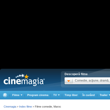
Descoperă filme
Comedie, acţiune, dramă, .
Filme
Program cinema
TV
Timp liber
În curând
Trailer
Cinemagia
Index filme
Filme comedie, Maroc
>
>