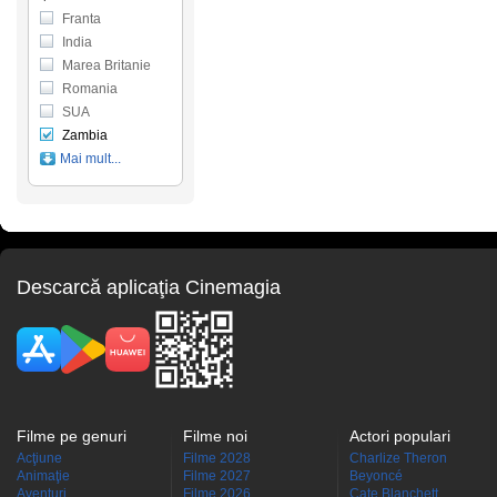
Franta
India
Marea Britanie
Romania
SUA
Zambia
Mai mult...
Descarcă aplicaţia Cinemagia
Filme pe genuri
Filme noi
Actori populari
Acţiune
Filme 2028
Charlize Theron
Animaţie
Filme 2027
Beyoncé
Aventuri
Filme 2026
Cate Blanchett