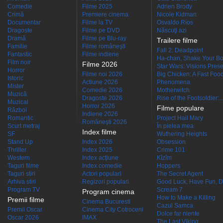
Comedie
Filme 2025
Adrien Brody
Crimă
Premiere cinema
Nicole Kidman
Documentar
Filme la TV
Osvaldo Ríos
Dragoste
Filme pe DVD
Născuţi azi
Dramă
Filme pe Blu-ray
Trailere filme
Familie
Filme româneşti
Fall 2: Deadpoint
Fantastic
Filme indiene
Ha-chan, Shake Your Bo
Film noir
Filme 2026
Star Wars: Visions Presen
Horror
Filme noi 2026
Big Chicken: A Fast Food
Istoric
Actiune 2026
Phenomena
Mister
Comedie 2026
Motherwitch
Muzică
Dragoste 2026
Rise of the Footsoldier:..
Muzical
Horror 2026
Filme populare
Război
Indiene 2026
Romantic
Project Hail Mary
Româneşti 2026
Scurt metraj
În pielea mea
Index filme
SF
Wuthering Heights
Stand Up
Index 2026
Obsession
Thriller
Index 2025
Crime 101
Western
Index acţiune
Kîzîm
Taguri filme
Index comedie
Hoppers
Taguri stiri
Actori populari
The Secret Agent
Arhiva stiri
Regizori populari
Good Luck, Have Fun, D
Program TV
Scream 7
Program cinema
How to Make a Killing
Premii filme
Cinema Bucuresti
Cazul Samca
Premii Oscar
Cinema City Cotroceni
Dolce far niente
Oscar 2026
IMAX
The Last Viking