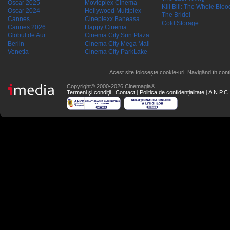
Oscar 2025
Movieplex Cinema
Kill Bill: The Whole Blood
Oscar 2024
Hollywood Multiplex
The Bride!
Cannes
Cineplexx Baneasa
Cold Storage
Cannes 2026
Happy Cinema
Globul de Aur
Cinema City Sun Plaza
Berlin
Cinema City Mega Mall
Venetia
Cinema City ParkLake
Acest site folosește cookie-uri. Navigând în conti
Copyright© 2000-2026 Cinemagia®
Termeni şi condiţii
|
Contact
|
Politica de confidențialitate
|
A.N.P.C