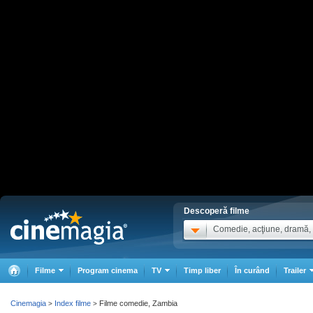
Descoperă filme
Comedie, acţiune, dramă, .
Filme
Program cinema
TV
Timp liber
În curând
Trailer
Cinemagia
Index filme
Filme comedie, Zambia
>
>