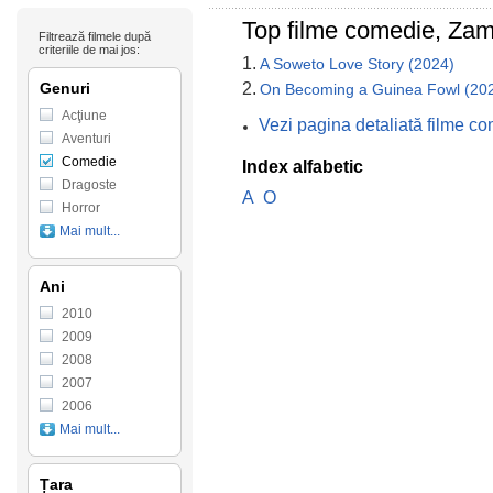
Top filme comedie, Zam
Filtrează filmele după
criteriile de mai jos:
1.
A Soweto Love Story (2024)
Genuri
2.
On Becoming a Guinea Fowl (20
Acţiune
Vezi pagina detaliată filme 
Aventuri
Comedie
Index alfabetic
Dragoste
A
O
Horror
Mai mult...
Ani
2010
2009
2008
2007
2006
Mai mult...
Țara