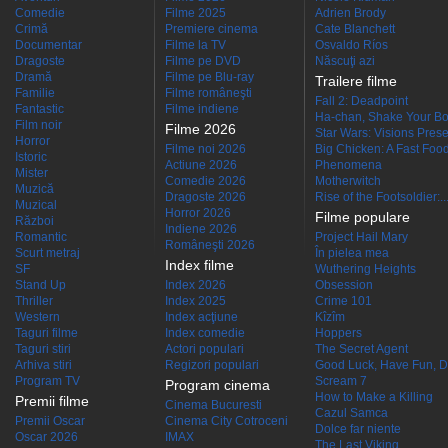
Comedie
Filme 2025
Adrien Brody
Crimă
Premiere cinema
Cate Blanchett
Documentar
Filme la TV
Osvaldo Ríos
Dragoste
Filme pe DVD
Născuţi azi
Dramă
Filme pe Blu-ray
Trailere filme
Familie
Filme româneşti
Fall 2: Deadpoint
Fantastic
Filme indiene
Ha-chan, Shake Your Bo
Film noir
Filme 2026
Star Wars: Visions Presen
Horror
Filme noi 2026
Big Chicken: A Fast Food
Istoric
Actiune 2026
Phenomena
Mister
Comedie 2026
Motherwitch
Muzică
Dragoste 2026
Rise of the Footsoldier:..
Muzical
Horror 2026
Filme populare
Război
Indiene 2026
Romantic
Project Hail Mary
Româneşti 2026
Scurt metraj
În pielea mea
Index filme
SF
Wuthering Heights
Stand Up
Index 2026
Obsession
Thriller
Index 2025
Crime 101
Western
Index acţiune
Kîzîm
Taguri filme
Index comedie
Hoppers
Taguri stiri
Actori populari
The Secret Agent
Arhiva stiri
Regizori populari
Good Luck, Have Fun, D
Program TV
Scream 7
Program cinema
How to Make a Killing
Premii filme
Cinema Bucuresti
Cazul Samca
Premii Oscar
Cinema City Cotroceni
Dolce far niente
Oscar 2026
IMAX
The Last Viking