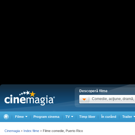
Descoperă filme
Comedie, acţiune, dramă, .
Filme
Program cinema
TV
Timp liber
În curând
Trailer
Cinemagia
Index filme
Filme comedie, Puerto Rico
>
>