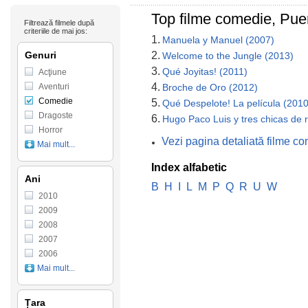
Top filme comedie, Pue
Filtrează filmele după
criteriile de mai jos:
1.
Manuela y Manuel (2007)
Genuri
2.
Welcome to the Jungle (2013)
3.
Qué Joyitas! (2011)
Acţiune
4.
Aventuri
Broche de Oro (2012)
Comedie
5.
Qué Despelote! La película (2010
Dragoste
6.
Hugo Paco Luis y tres chicas de 
Horror
Vezi pagina detaliată filme c
Mai mult...
Index alfabetic
Ani
B
H
I
L
M
P
Q
R
U
W
2010
2009
2008
2007
2006
Mai mult...
Țara