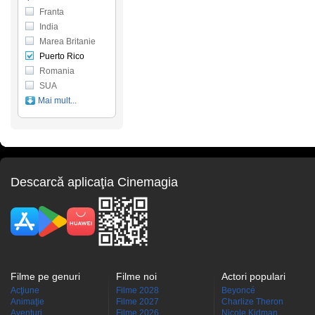
Franta
India
Marea Britanie
Puerto Rico
Romania
SUA
Mai mult...
Descarcă aplicaţia Cinemagia
Filme pe genuri
Filme noi
Actori populari
Acţiune
Filme 2028
Beyoncé
Animaţie
Filme 2027
Charlize Theron
Aventuri
Filme 2026
Nicole Kidman