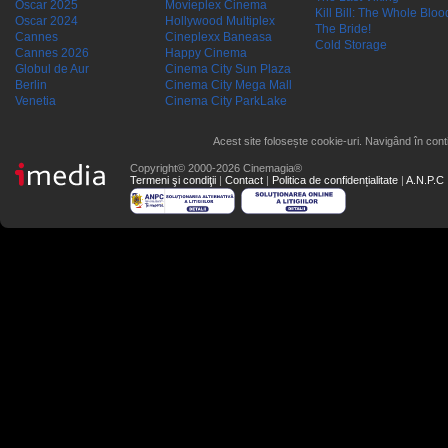
Oscar 2025
Movieplex Cinema
Kill Bill: The Whole Blood
Oscar 2024
Hollywood Multiplex
The Bride!
Cannes
Cineplexx Baneasa
Cold Storage
Cannes 2026
Happy Cinema
Globul de Aur
Cinema City Sun Plaza
Berlin
Cinema City Mega Mall
Venetia
Cinema City ParkLake
Acest site folosește cookie-uri. Navigând în conti
Copyright© 2000-2026 Cinemagia®
Termeni şi condiţii
|
Contact
|
Politica de confidențialitate
|
A.N.P.C