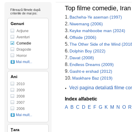
Top filme comedie, Iran
Filtrează filmele după
criteriile de mai jos:
1.
Bacheha-Ye aseman (1997)
Genuri
2.
Niwemang (2006)
3.
Keyke mahboobe man (2024)
Acţiune
4.
Aventuri
Offside (2006)
Comedie
5.
The Other Side of the Wind (201
Dragoste
6.
Dolphin Boy (2022)
Horror
7.
Davat (2008)
Mai mult...
8.
Endless Dreams (2009)
9.
Gasht-e ershad (2012)
Ani
10.
Maskhare Baz (2019)
2010
Vezi pagina detaliată filme co
2009
2008
Index alfabetic
2007
A
B
C
D
E
F
G
K
M
N
O
R
2006
Mai mult...
Țara