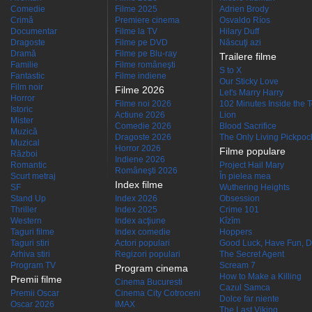
Comedie
Filme 2025
Adrien Brody
Crimă
Premiere cinema
Osvaldo Ríos
Documentar
Filme la TV
Hilary Duff
Dragoste
Filme pe DVD
Născuţi azi
Dramă
Filme pe Blu-ray
Trailere filme
Familie
Filme româneşti
S to X
Fantastic
Filme indiene
Our Sticky Love
Film noir
Filme 2026
Let's Marry Harry
Horror
Filme noi 2026
102 Minutes Inside the 
Istoric
Actiune 2026
Lion
Mister
Comedie 2026
Blood Sacrifice
Muzică
Dragoste 2026
The Only Living Pickpocke
Muzical
Horror 2026
Filme populare
Război
Indiene 2026
Romantic
Project Hail Mary
Româneşti 2026
Scurt metraj
În pielea mea
Index filme
SF
Wuthering Heights
Stand Up
Index 2026
Obsession
Thriller
Index 2025
Crime 101
Western
Index acţiune
Kîzîm
Taguri filme
Index comedie
Hoppers
Taguri stiri
Actori populari
Good Luck, Have Fun, D
Arhiva stiri
Regizori populari
The Secret Agent
Program TV
Scream 7
Program cinema
How to Make a Killing
Premii filme
Cinema Bucuresti
Cazul Samca
Premii Oscar
Cinema City Cotroceni
Dolce far niente
Oscar 2026
IMAX
The Last Viking