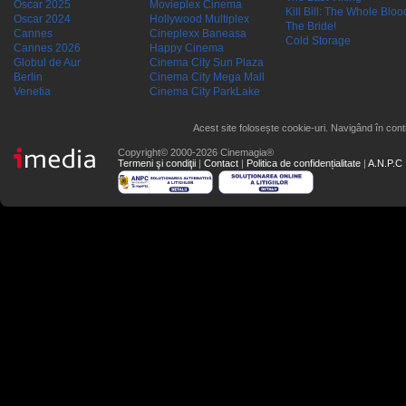
Oscar 2025
Movieplex Cinema
Kill Bill: The Whole Blood
Oscar 2024
Hollywood Multiplex
The Bride!
Cannes
Cineplexx Baneasa
Cold Storage
Cannes 2026
Happy Cinema
Globul de Aur
Cinema City Sun Plaza
Berlin
Cinema City Mega Mall
Venetia
Cinema City ParkLake
Acest site folosește cookie-uri. Navigând în conti
Copyright© 2000-2026 Cinemagia®
Termeni şi condiţii
|
Contact
|
Politica de confidențialitate
|
A.N.P.C