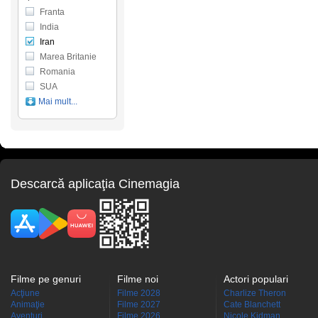
Franta
India
Iran
Marea Britanie
Romania
SUA
Mai mult...
Descarcă aplicaţia Cinemagia
Filme pe genuri
Filme noi
Actori populari
Acţiune
Filme 2028
Charlize Theron
Animaţie
Filme 2027
Cate Blanchett
Aventuri
Filme 2026
Nicole Kidman