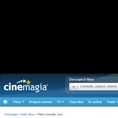
Descoperă filme
Comedie, acţiune, dramă, .
Filme
Program cinema
TV
Timp liber
În curând
Trailer
Cinemagia
Index filme
Filme comedie, Iran
>
>