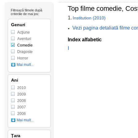
Top filme comedie, Cos
Filtrează filmele după
criteriile de mai jos:
1.
Institution (2010)
Genuri
Vezi pagina detaliată filme c
Acţiune
Aventuri
Index alfabetic
Comedie
I
Dragoste
Horror
Mai mult...
Ani
2010
2009
2008
2007
2006
Mai mult...
Țara