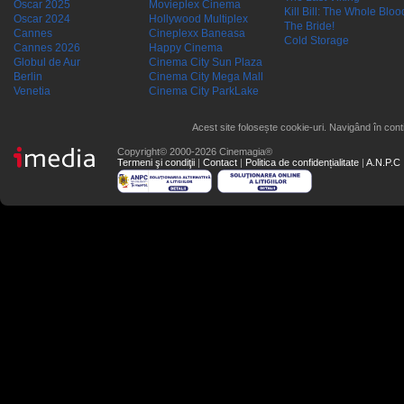
Oscar 2025
Movieplex Cinema
Kill Bill: The Whole Blood
Oscar 2024
Hollywood Multiplex
The Bride!
Cannes
Cineplexx Baneasa
Cold Storage
Cannes 2026
Happy Cinema
Globul de Aur
Cinema City Sun Plaza
Berlin
Cinema City Mega Mall
Venetia
Cinema City ParkLake
Acest site folosește cookie-uri. Navigând în conti
Copyright© 2000-2026 Cinemagia®
Termeni şi condiţii
|
Contact
|
Politica de confidențialitate
|
A.N.P.C