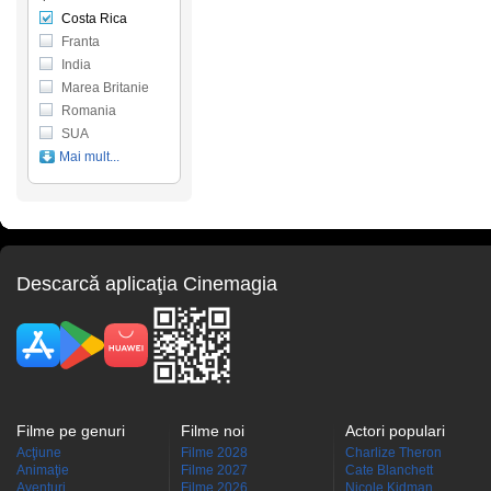
Costa Rica
Franta
India
Marea Britanie
Romania
SUA
Mai mult...
Descarcă aplicaţia Cinemagia
Filme pe genuri
Filme noi
Actori populari
Acţiune
Filme 2028
Charlize Theron
Animaţie
Filme 2027
Cate Blanchett
Aventuri
Filme 2026
Nicole Kidman