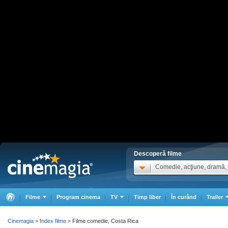
Descoperă filme
Comedie, acţiune, dramă, .
Filme
Program cinema
TV
Timp liber
În curând
Trailer
Cinemagia
Index filme
Filme comedie, Costa Rica
>
>