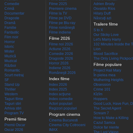
Comedie
Filme 2025
Adrien Brody
Crimă
Premiere cinema
Osvaldo Ríos
Documentar
Filme la TV
Hilary Duff
Dragoste
Filme pe DVD
Născuţi azi
Dramă
Filme pe Blu-ray
Trailere filme
Familie
Filme româneşti
S to X
Fantastic
Filme indiene
Our Sticky Love
Film noir
Filme 2026
Let's Marry Harry
Horror
Filme noi 2026
102 Minutes Inside the 
Istoric
Actiune 2026
Lion
Mister
Comedie 2026
Blood Sacrifice
Muzică
Dragoste 2026
The Only Living Pickpocke
Muzical
Horror 2026
Filme populare
Război
Indiene 2026
Romantic
Project Hail Mary
Româneşti 2026
Scurt metraj
În pielea mea
Index filme
SF
Wuthering Heights
Stand Up
Index 2026
Obsession
Thriller
Index 2025
Crime 101
Western
Index acţiune
Kîzîm
Taguri filme
Index comedie
Hoppers
Taguri stiri
Actori populari
Good Luck, Have Fun, D
Arhiva stiri
Regizori populari
The Secret Agent
Program TV
Scream 7
Program cinema
How to Make a Killing
Premii filme
Cinema Bucuresti
Cazul Samca
Premii Oscar
Cinema City Cotroceni
Dolce far niente
Oscar 2026
IMAX
The Last Viking