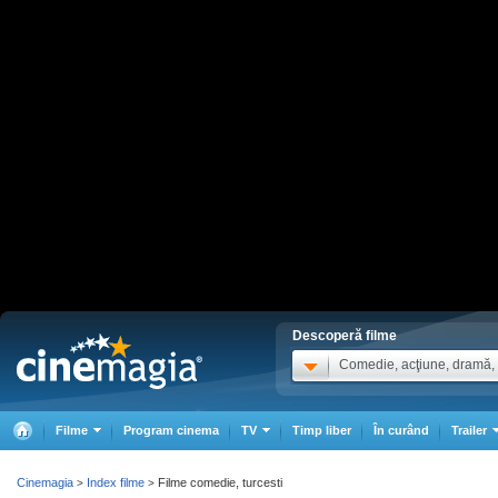
Descoperă filme
Comedie, acţiune, dramă, .
Filme
Program cinema
TV
Timp liber
În curând
Trailer
Cinemagia
Index filme
Filme comedie, turcesti
>
>