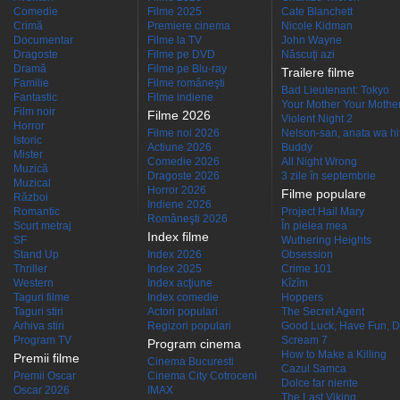
Comedie
Filme 2025
Cate Blanchett
Crimă
Premiere cinema
Nicole Kidman
Documentar
Filme la TV
John Wayne
Dragoste
Filme pe DVD
Născuţi azi
Dramă
Filme pe Blu-ray
Trailere filme
Familie
Filme româneşti
Bad Lieutenant: Tokyo
Fantastic
Filme indiene
Your Mother Your Mother 
Film noir
Filme 2026
Violent Night 2
Horror
Filme noi 2026
Nelson-san, anata wa hit
Istoric
Actiune 2026
Buddy
Mister
Comedie 2026
All Night Wrong
Muzică
Dragoste 2026
3 zile în septembrie
Muzical
Horror 2026
Filme populare
Război
Indiene 2026
Romantic
Project Hail Mary
Româneşti 2026
Scurt metraj
În pielea mea
Index filme
SF
Wuthering Heights
Stand Up
Index 2026
Obsession
Thriller
Index 2025
Crime 101
Western
Index acţiune
Kîzîm
Taguri filme
Index comedie
Hoppers
Taguri stiri
Actori populari
The Secret Agent
Arhiva stiri
Regizori populari
Good Luck, Have Fun, D
Program TV
Scream 7
Program cinema
How to Make a Killing
Premii filme
Cinema Bucuresti
Cazul Samca
Premii Oscar
Cinema City Cotroceni
Dolce far niente
Oscar 2026
IMAX
The Last Viking