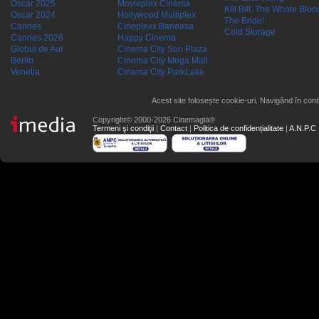
Oscar 2025
Movieplex Cinema
Kill Bill: The Whole Blood
Oscar 2024
Hollywood Multiplex
The Bride!
Cannes
Cineplexx Baneasa
Cold Storage
Cannes 2026
Happy Cinema
Globul de Aur
Cinema City Sun Plaza
Berlin
Cinema City Mega Mall
Venetia
Cinema City ParkLake
Acest site folosește cookie-uri. Navigând în conti
Copyright© 2000-2026 Cinemagia®
Termeni şi condiţii
|
Contact
|
Politica de confidențialitate
|
A.N.P.C