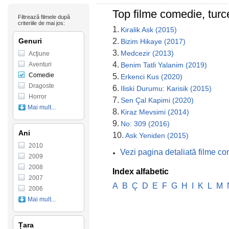
Top filme comedie, turc
Filtrează filmele după
criteriile de mai jos:
1.
Kiralik Ask (2015)
Genuri
2.
Bizim Hikaye (2017)
3.
Medcezir (2013)
Acţiune
4.
Aventuri
Benim Tatli Yalanim (2019)
Comedie
5.
Erkenci Kus (2020)
Dragoste
6.
Iliski Durumu: Karisik (2015)
Horror
7.
Sen Çal Kapimi (2020)
Mai mult...
8.
Kiraz Mevsimi (2014)
9.
No: 309 (2016)
Ani
10.
Ask Yeniden (2015)
2010
Vezi pagina detaliată filme co
2009
2008
Index alfabetic
2007
A
B
Ç
D
E
F
G
H
I
K
L
M
2006
Mai mult...
Țara