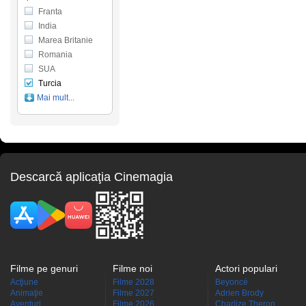
Franta
India
Marea Britanie
Romania
SUA
Turcia
Mai mult...
Descarcă aplicaţia Cinemagia
Filme pe genuri
Filme noi
Actori populari
Acţiune
Filme 2028
Beyoncé
Animaţie
Filme 2027
Adrien Brody
Aventuri
Filme 2026
Charlize Theron