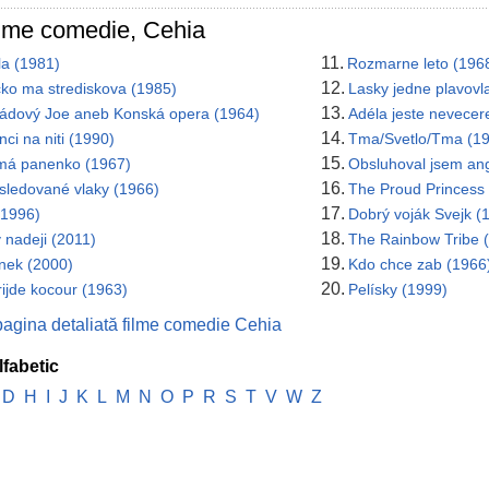
ilme comedie, Cehia
11.
la (1981)
Rozmarne leto (196
12.
cko ma strediskova (1985)
Lasky jedne plavovl
13.
ádový Joe aneb Konská opera (1964)
Adéla jeste nevecer
14.
nci na niti (1990)
Tma/Svetlo/Tma (1
15.
 má panenko (1967)
Obsluhoval jsem ang
16.
sledované vlaky (1966)
The Proud Princess
17.
(1996)
Dobrý voják Svejk (
18.
 nadeji (2011)
The Rainbow Tribe 
19.
nek (2000)
Kdo chce zab (1966
20.
rijde kocour (1963)
Pelísky (1999)
pagina detaliată filme comedie Cehia
lfabetic
D
H
I
J
K
L
M
N
O
P
R
S
T
V
W
Z