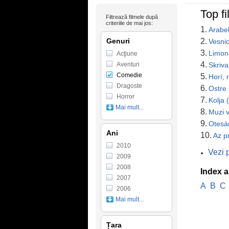
Top f
Filtrează filmele după
criteriile de mai jos:
1.
Arabe
Genuri
2.
Vesni
3.
Limon
Acţiune
4.
Aventuri
Skriva
Comedie
5.
Horí,
Dragoste
6.
Ostre 
Horror
7.
Kolja 
Mai mult...
8.
Muzi v
9.
Otesá
Ani
10.
Az p
2010
Vezi 
2009
2008
Index a
2007
A
B
C
2006
Mai mult...
Țara