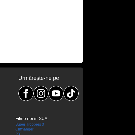
Urmăreşte-ne pe
Filme noi în SUA
Super Troopers 3
Cliffhanger
P31