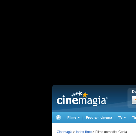
De
Filme
Program cinema
TV
Ti
Cinemagia
Index filme
Filme comedie, Cehia
>
>