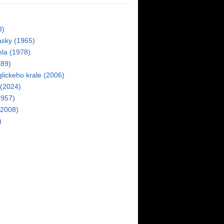
8)
asky (1965)
ela (1978)
989)
lickeho krale (2006)
 (2024)
1957)
(2008)
)