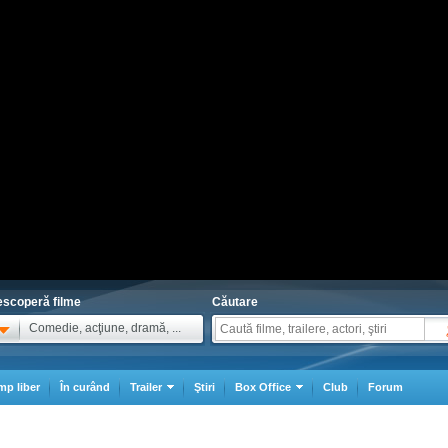
scoperă filme
Căutare
Comedie, acţiune, dramă, ...
mp liber
În curând
Trailer
Ştiri
Box Office
Club
Forum