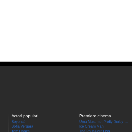
Actori populari
Premiere cinema
Beyoncé
Uma Musume: Pretty Derby -...
Sofía Vergara
Ice Cream Man
Tom Hanks
The Pout-Pout Fish