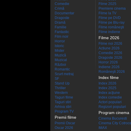
Comedie
Filme 2025
Crimă
Premiere cinema
Documentar
Filme la TV
Dragoste
Filme pe DVD
Dramă
Filme pe Blu-ray
Familie
Filme româneşti
Fantastic
Filme indiene
Film noir
Filme 2026
Horror
Filme noi 2026
Istoric
Actiune 2026
Mister
Comedie 2026
Muzică
Dragoste 2026
Muzical
Horror 2026
Război
Indiene 2026
Romantic
Româneşti 2026
Scurt metraj
Index filme
SF
Stand Up
Index 2026
Thriller
Index 2025
Western
Index acţiune
Taguri filme
Index comedie
Taguri stiri
Actori populari
Arhiva stiri
Regizori populari
Program TV
Program cinema
Premii filme
Cinema Bucuresti
Premii Oscar
Cinema City Cotroc
Oscar 2026
IMAX