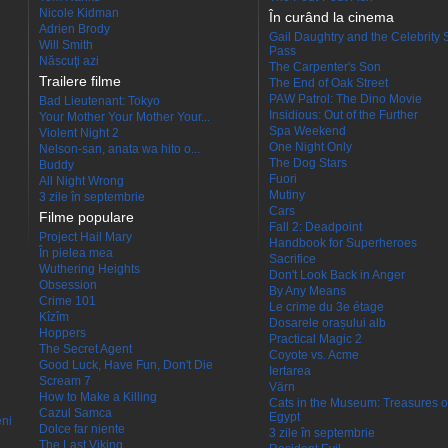
Nicole Kidman
În curând la cinema
Adrien Brody
Gail Daughtry and the Celebrity 
Will Smith
Pass
Născuţi azi
The Carpenter's Son
Trailere filme
The End of Oak Street
PAW Patrol: The Dino Movie
Bad Lieutenant: Tokyo
Insidious: Out of the Further
Your Mother Your Mother Your...
Spa Weekend
Violent Night 2
One Night Only
Nelson-san, anata wa hito o...
The Dog Stars
Buddy
Fuori
All Night Wrong
Mutiny
3 zile în septembrie
Cars
Filme populare
Fall 2: Deadpoint
Project Hail Mary
Handbook for Superheroes
În pielea mea
Sacrifice
Wuthering Heights
Don't Look Back in Anger
Obsession
By Any Means
Crime 101
Le crime du 3e étage
Kîzîm
Dosarele orașului alb
Hoppers
Practical Magic 2
The Secret Agent
Coyote vs. Acme
Good Luck, Have Fun, Don't Die
Iertarea
Scream 7
Värn
How to Make a Killing
Cats in the Museum: Treasures o
Cazul Samca
Egypt
eni
Dolce far niente
3 zile în septembrie
The Last Viking