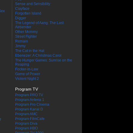
Sense and Sensibility
Clayface
Sex
Forgotten Island
Digger
The Legend of Aang: The Last
Airbender
Other Mommy
Street Fighter
Remain
Jimmy
The Cat in the Hat
Ebenezer: A Christmas Carol
The Hunger Games: Sunrise on the
Reaping
Focker-in-Law
Game of Power
Violent Night 2
Program TV
Program PRO TV
Program Antena 1
Program Pro Cinema
Program Kanal D
Program AMC
Program FilmCafe
f
Program Diva
Program HBO