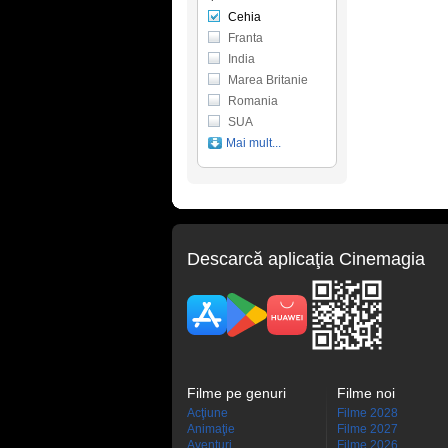
Cehia
Franta
India
Marea Britanie
Romania
SUA
Mai mult...
Descarcă aplicaţia Cinemagia
Filme pe genuri
Filme noi
Acţiune
Filme 2028
Animaţie
Filme 2027
Aventuri
Filme 2026