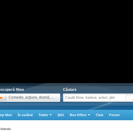
scoperă filme
Căutare
Comedie, acţiune, dramă, ...
mp liber
În curând
Trailer
Ştiri
Box Office
Club
Forum
Finlanda