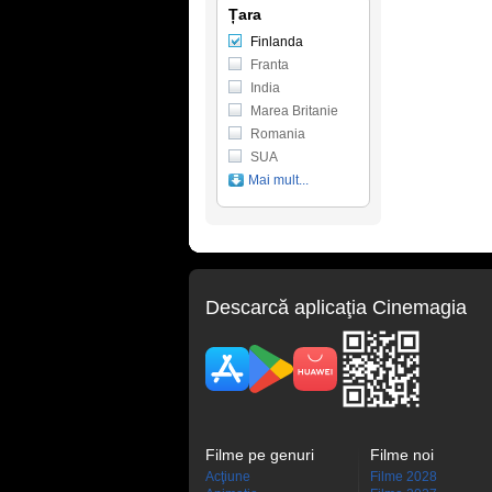
Țara
Finlanda
Franta
India
Marea Britanie
Romania
SUA
Mai mult...
Descarcă aplicaţia Cinemagia
Filme pe genuri
Filme noi
Acţiune
Filme 2028