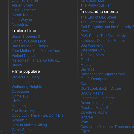
Charlize Theron
Ice Cream Man
Adrien Brody
The Pout-Pout Fish
Cate Blanchett
În curând la cinema
Nicole Kidman
The End of Oak Street
John Wayne
The Carpenter's Son
Născuţi azi
Gail Daughtry and the Celebrity 
Trailere filme
Pass
PAW Patrol: The Dino Movie
Super Troopers 3
Insidious: Out of the Further
Don't Say Good Luck
Spa Weekend
Bad Lieutenant: Tokyo
One Night Only
Your Mother Your Mother Your...
The Dog Stars
Violent Night 2
Fuori
Nelson-san, anata wa hito o...
Mutiny
Buddy
Sacrifice
Filme populare
Handbook for Superheroes
Project Hail Mary
Fall 2: Deadpoint
În pielea mea
Cars
Wuthering Heights
Don't Look Back in Anger
Obsession
By Any Means
Crime 101
Le crime du 3e étage
Kîzîm
Dosarele orașului alb
Hoppers
Practical Magic 2
The Secret Agent
Coyote vs. Acme
Good Luck, Have Fun, Don't Die
Iertarea
Scream 7
Värn
How to Make a Killing
Cats in the Museum: Treasures o
Cazul Samca
Egypt
eni