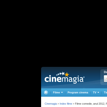
De
Filme
Program cinema
TV
Ti
Cinemagia
Index filme
Filme comedie, anul 2012, 
>
>