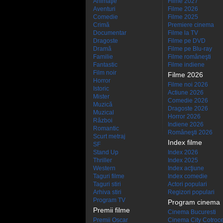
Animaţie
Filme 2027
Aventuri
Filme 2026
Comedie
Filme 2025
Crimă
Premiere cinema
Documentar
Filme la TV
Dragoste
Filme pe DVD
Dramă
Filme pe Blu-ray
Familie
Filme româneşti
Fantastic
Filme indiene
Film noir
Filme 2026
Horror
Filme noi 2026
Istoric
Actiune 2026
Mister
Comedie 2026
Muzică
Dragoste 2026
Muzical
Horror 2026
Război
Indiene 2026
Romantic
Româneşti 2026
Scurt metraj
Index filme
SF
Stand Up
Index 2026
Thriller
Index 2025
Western
Index acţiune
Taguri filme
Index comedie
Taguri stiri
Actori populari
Arhiva stiri
Regizori populari
Program TV
Program cinema
Premii filme
Cinema Bucuresti
Premii Oscar
Cinema City Cotroc