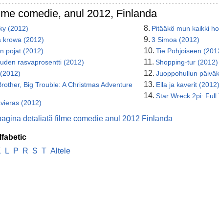
ilme comedie, anul 2012, Finlanda
8.
ky (2012)
Pitääkö mun kaikki ho
9.
a krowa (2012)
3 Simoa (2012)
10.
n pojat (2012)
Tie Pohjoiseen (201
11.
uden rasvaprosentti (2012)
Shopping-tur (2012)
12.
t (2012)
Juoppohullun päiväk
13.
 Brother, Big Trouble: A Christmas Adventure
Ella ja kaverit (2012
14.
Star Wreck 2pi: Full
vieras (2012)
pagina detaliată filme comedie anul 2012 Finlanda
lfabetic
K
L
P
R
S
T
Altele