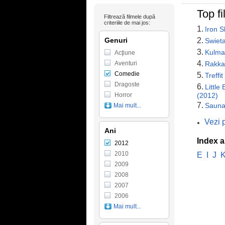
Top f
Filtrează filmele după
criteriile de mai jos:
1.
Iron S
Genuri
2.
Swiet
3.
Kulma
Acţiune
4.
Aventuri
Rakka
Comedie
5.
Treffi
Dragoste
6.
Little
Horror
(2012)
7.
Sauna
Mai mult...
Vezi 
Ani
Index a
2012
2010
E
I
J
2009
2008
2007
2006
Mai mult...