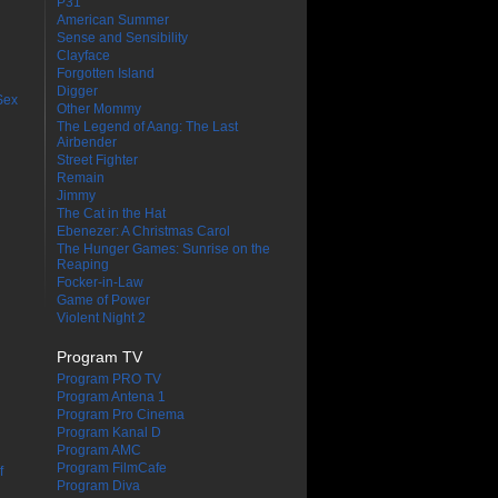
P31
American Summer
Sense and Sensibility
Clayface
Forgotten Island
Digger
Sex
Other Mommy
The Legend of Aang: The Last
Airbender
Street Fighter
Remain
Jimmy
The Cat in the Hat
Ebenezer: A Christmas Carol
The Hunger Games: Sunrise on the
Reaping
Focker-in-Law
Game of Power
Violent Night 2
Program TV
Program PRO TV
Program Antena 1
Program Pro Cinema
Program Kanal D
Program AMC
Program FilmCafe
f
Program Diva