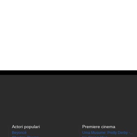
Actori populari
Premiere cinema
Beyoncé
Uma Musume: Pretty Derby -...