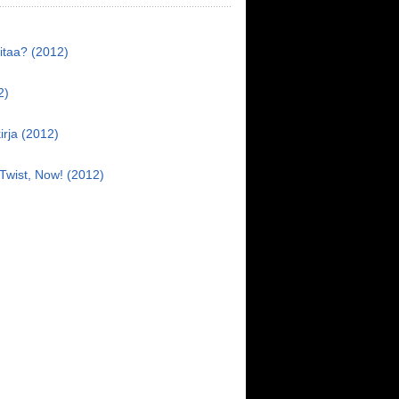
itaa? (2012)
2)
irja (2012)
)
 Twist, Now! (2012)