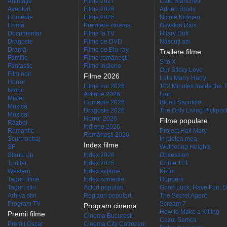
Animaţie
Filme 2027
Cate Blanchett
Aventuri
Filme 2026
Adrien Brody
Comedie
Filme 2025
Nicole Kidman
Crimă
Premiere cinema
Osvaldo Ríos
Documentar
Filme la TV
Hilary Duff
Dragoste
Filme pe DVD
Născuţi azi
Dramă
Filme pe Blu-ray
Trailere filme
Familie
Filme româneşti
S to X
Fantastic
Filme indiene
Our Sticky Love
Film noir
Filme 2026
Let's Marry Harry
Horror
Filme noi 2026
102 Minutes Inside the 
Istoric
Actiune 2026
Lion
Mister
Comedie 2026
Blood Sacrifice
Muzică
Dragoste 2026
The Only Living Pickpocke
Muzical
Horror 2026
Filme populare
Război
Indiene 2026
Romantic
Project Hail Mary
Româneşti 2026
Scurt metraj
În pielea mea
Index filme
SF
Wuthering Heights
Stand Up
Index 2026
Obsession
Thriller
Index 2025
Crime 101
Western
Index acţiune
Kîzîm
Taguri filme
Index comedie
Hoppers
Taguri stiri
Actori populari
Good Luck, Have Fun, D
Arhiva stiri
Regizori populari
The Secret Agent
Program TV
Scream 7
Program cinema
How to Make a Killing
Premii filme
Cinema Bucuresti
Cazul Samca
Premii Oscar
Cinema City Cotroceni