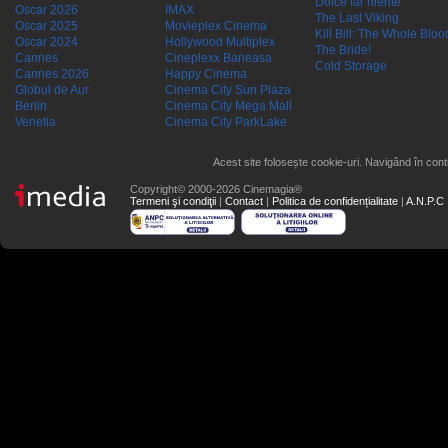
Dolce far niente
Oscar 2026
IMAX
The Last Viking
Oscar 2025
Movieplex Cinema
Kill Bill: The Whole Blood
Oscar 2024
Hollywood Multiplex
The Bride!
Cannes
Cineplexx Baneasa
Cold Storage
Cannes 2026
Happy Cinema
Globul de Aur
Cinema City Sun Plaza
Berlin
Cinema City Mega Mall
Venetia
Cinema City ParkLake
Acest site folosește cookie-uri. Navigând în conti
Copyright© 2000-2026 Cinemagia®
Termeni şi condiţii
|
Contact
|
Politica de confidențialitate
|
A.N.P.C