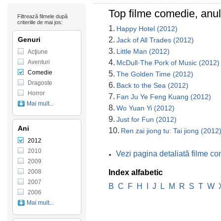
Top filme comedie, anu
Filtrează filmele după
criteriile de mai jos:
1.
Happy Hotel (2012)
Genuri
2.
Jack of All Trades (2012)
3.
Little Man (2012)
Acţiune
4.
Aventuri
McDull·The Pork of Music (2012)
Comedie
5.
The Golden Time (2012)
Dragoste
6.
Back to the Sea (2012)
Horror
7.
Fan Ju Ye Feng Kuang (2012)
Mai mult...
8.
Wo Yuan Yi (2012)
9.
Just for Fun (2012)
Ani
10.
Ren zai jiong tu: Tai jiong (2012
2012
2010
Vezi pagina detaliată filme c
2009
2008
Index alfabetic
2007
B
C
F
H
I
J
L
M
R
S
T
W
2006
Mai mult...