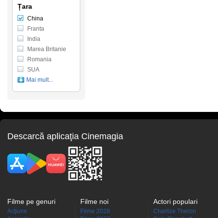
Țara
China
Franta
India
Marea Britanie
Romania
SUA
Mai mult...
Descarcă aplicaţia Cinemagia
Filme pe genuri
Filme noi
Actori populari
Acţiune
Filme 2028
Charlize Theron