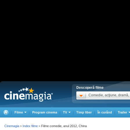
Descoperă filme
Comedie, acţiune, dramă, .
Filme
Program cinema
TV
Timp liber
În curând
Trailer
Cinemagia
Index filme
Filme comedie, anul 2012, China
>
>