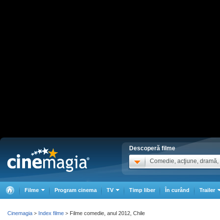
Descoperă filme
Comedie, acţiune, dramă, .
Filme
Program cinema
TV
Timp liber
În curând
Trailer
Cinemagia
Index filme
Filme comedie, anul 2012, Chile
>
>