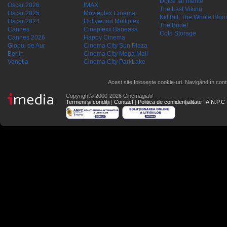
Dolce far niente
Oscar 2026
IMAX
The Last Viking
Oscar 2025
Movieplex Cinema
Kill Bill: The Whole Blood
Oscar 2024
Hollywood Multiplex
The Bride!
Cannes
Cineplexx Baneasa
Cold Storage
Cannes 2026
Happy Cinema
Globul de Aur
Cinema City Sun Plaza
Berlin
Cinema City Mega Mall
Venetia
Cinema City ParkLake
Acest site folosește cookie-uri. Navigând în conti
Copyright© 2000-2026 Cinemagia®
Termeni şi condiţii
|
Contact
|
Politica de confidențialitate
|
A.N.P.C