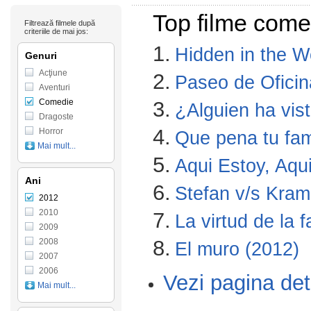
Top filme come
Filtrează filmele după
criteriile de mai jos:
1.
Hidden in the W
Genuri
Acţiune
2.
Paseo de Oficin
Aventuri
Comedie
3.
¿Alguien ha vist
Dragoste
4.
Horror
Que pena tu fam
Mai mult...
5.
Aqui Estoy, Aqu
Ani
6.
Stefan v/s Kram
2012
2010
7.
La virtud de la 
2009
8.
2008
El muro (2012)
2007
2006
Vezi pagina det
Mai mult...