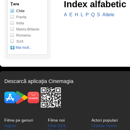
Index alfabetic
Țara
Chile
A
E
H
L
P
Q
S
Altele
Franta
India
Marea Britanie
Romania
SUA
Mai mult...
Descarcă aplicaţia Cinemagia
Filme pe genuri
Filme noi
Actori populari
Acţiune
Filme 2028
Charlize Theron