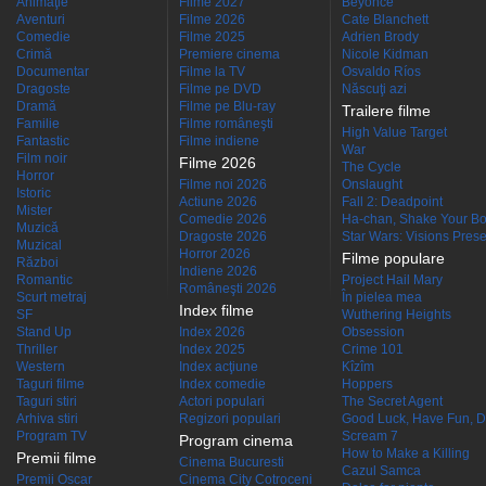
Animaţie
Filme 2027
Beyoncé
Aventuri
Filme 2026
Cate Blanchett
Comedie
Filme 2025
Adrien Brody
Crimă
Premiere cinema
Nicole Kidman
Documentar
Filme la TV
Osvaldo Ríos
Dragoste
Filme pe DVD
Născuţi azi
Dramă
Filme pe Blu-ray
Trailere filme
Familie
Filme româneşti
High Value Target
Fantastic
Filme indiene
War
Film noir
Filme 2026
The Cycle
Horror
Filme noi 2026
Onslaught
Istoric
Actiune 2026
Fall 2: Deadpoint
Mister
Comedie 2026
Ha-chan, Shake Your Bo
Muzică
Dragoste 2026
Star Wars: Visions Presen
Muzical
Horror 2026
Filme populare
Război
Indiene 2026
Romantic
Project Hail Mary
Româneşti 2026
Scurt metraj
În pielea mea
Index filme
SF
Wuthering Heights
Stand Up
Index 2026
Obsession
Thriller
Index 2025
Crime 101
Western
Index acţiune
Kîzîm
Taguri filme
Index comedie
Hoppers
Taguri stiri
Actori populari
The Secret Agent
Arhiva stiri
Regizori populari
Good Luck, Have Fun, D
Program TV
Scream 7
Program cinema
How to Make a Killing
Premii filme
Cinema Bucuresti
Cazul Samca
Premii Oscar
Cinema City Cotroceni