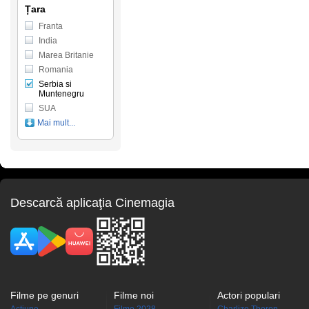
Țara
Franta
India
Marea Britanie
Romania
Serbia si
Muntenegru
SUA
Mai mult...
Descarcă aplicaţia Cinemagia
Filme pe genuri
Filme noi
Actori populari