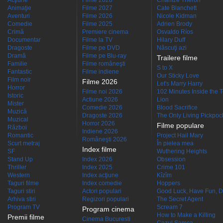
Acţiune
Filme 2028
Charlize Theron
Animaţie
Filme 2027
Cate Blanchett
Aventuri
Filme 2026
Nicole Kidman
Comedie
Filme 2025
Adrien Brody
Crimă
Premiere cinema
Osvaldo Ríos
Documentar
Filme la TV
Hilary Duff
Dragoste
Filme pe DVD
Născuţi azi
Dramă
Filme pe Blu-ray
Trailere filme
Familie
Filme româneşti
S to X
Fantastic
Filme indiene
Our Sticky Love
Film noir
Filme 2026
Let's Marry Harry
Horror
Filme noi 2026
102 Minutes Inside the 
Istoric
Actiune 2026
Lion
Mister
Comedie 2026
Blood Sacrifice
Muzică
Dragoste 2026
The Only Living Pickpocke
Muzical
Horror 2026
Filme populare
Război
Indiene 2026
Romantic
Project Hail Mary
Româneşti 2026
Scurt metraj
În pielea mea
Index filme
SF
Wuthering Heights
Stand Up
Index 2026
Obsession
Thriller
Index 2025
Crime 101
Western
Index acţiune
Kîzîm
Taguri filme
Index comedie
Hoppers
Taguri stiri
Actori populari
Good Luck, Have Fun, D
Arhiva stiri
Regizori populari
The Secret Agent
Program TV
Scream 7
Program cinema
How to Make a Killing
Premii filme
Cinema Bucuresti