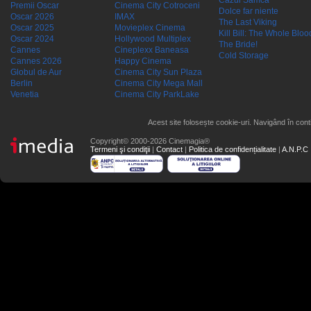
Cazul Samca
Premii Oscar
Cinema City Cotroceni
Dolce far niente
Oscar 2026
IMAX
The Last Viking
Oscar 2025
Movieplex Cinema
Kill Bill: The Whole Blood
Oscar 2024
Hollywood Multiplex
The Bride!
Cannes
Cineplexx Baneasa
Cold Storage
Cannes 2026
Happy Cinema
Globul de Aur
Cinema City Sun Plaza
Berlin
Cinema City Mega Mall
Venetia
Cinema City ParkLake
Acest site folosește cookie-uri. Navigând în conti
Copyright© 2000-2026 Cinemagia®
Termeni şi condiţii
|
Contact
|
Politica de confidențialitate
|
A.N.P.C