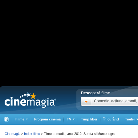
Descoperă filme
Comedie, acţiune, dramă, .
Filme
Program cinema
TV
Timp liber
În curând
Trailer
Cinemagia
Index filme
Filme comedie, anul 2012, Serbia si Muntenegru
>
>