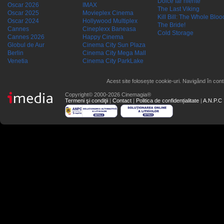
Dolce far niente
Oscar 2026
IMAX
The Last Viking
Oscar 2025
Movieplex Cinema
Kill Bill: The Whole Blood
Oscar 2024
Hollywood Multiplex
The Bride!
Cannes
Cineplexx Baneasa
Cold Storage
Cannes 2026
Happy Cinema
Globul de Aur
Cinema City Sun Plaza
Berlin
Cinema City Mega Mall
Venetia
Cinema City ParkLake
Acest site folosește cookie-uri. Navigând în conti
Copyright© 2000-2026 Cinemagia®
Termeni şi condiţii
|
Contact
|
Politica de confidențialitate
|
A.N.P.C