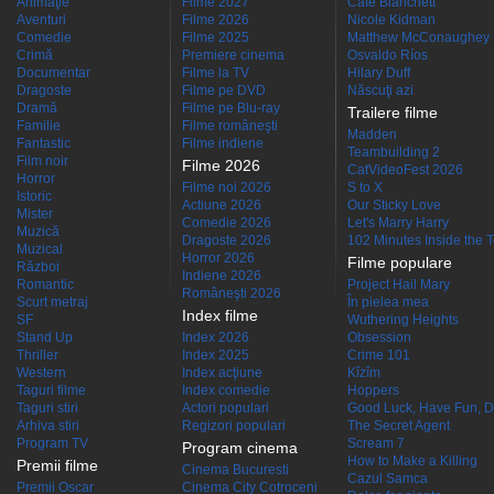
Animaţie
Filme 2027
Cate Blanchett
Aventuri
Filme 2026
Nicole Kidman
Comedie
Filme 2025
Matthew McConaughey
Crimă
Premiere cinema
Osvaldo Ríos
Documentar
Filme la TV
Hilary Duff
Dragoste
Filme pe DVD
Născuţi azi
Dramă
Filme pe Blu-ray
Trailere filme
Familie
Filme româneşti
Madden
Fantastic
Filme indiene
Teambuilding 2
Film noir
Filme 2026
CatVideoFest 2026
Horror
Filme noi 2026
S to X
Istoric
Actiune 2026
Our Sticky Love
Mister
Comedie 2026
Let's Marry Harry
Muzică
Dragoste 2026
102 Minutes Inside the 
Muzical
Horror 2026
Filme populare
Război
Indiene 2026
Romantic
Project Hail Mary
Româneşti 2026
Scurt metraj
În pielea mea
Index filme
SF
Wuthering Heights
Stand Up
Index 2026
Obsession
Thriller
Index 2025
Crime 101
Western
Index acţiune
Kîzîm
Taguri filme
Index comedie
Hoppers
Taguri stiri
Actori populari
Good Luck, Have Fun, D
Arhiva stiri
Regizori populari
The Secret Agent
Program TV
Scream 7
Program cinema
How to Make a Killing
Premii filme
Cinema Bucuresti
Cazul Samca
Premii Oscar
Cinema City Cotroceni