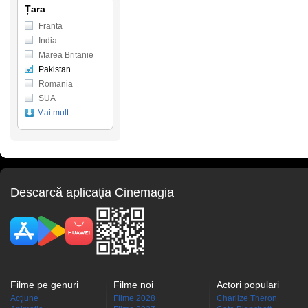
Țara
Franta
India
Marea Britanie
Pakistan
Romania
SUA
Mai mult...
Descarcă aplicaţia Cinemagia
Filme pe genuri
Filme noi
Actori populari
Acţiune
Filme 2028
Charlize Theron