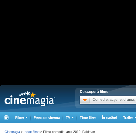
Descoperă filme
Comedie, acţiune, dramă, .
Filme
Program cinema
TV
Timp liber
În curând
Trailer
Cinemagia
Index filme
Filme comedie, anul 2012, Pakistan
>
>