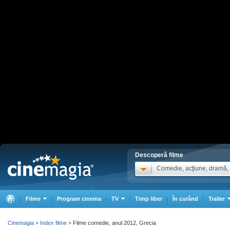
Descoperă filme
Comedie, acţiune, dramă, .
Filme
Program cinema
TV
Timp liber
În curând
Trailer
Cinemagia
Index filme
Filme comedie, anul 2012, Grecia
>
>