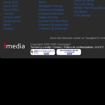
Dolce far niente
Oscar 2026
IMAX
The Last Viking
Oscar 2025
Movieplex Cinema
Kill Bill: The Whole Blood
Oscar 2024
Hollywood Multiplex
The Bride!
Cannes
Cineplexx Baneasa
Cold Storage
Cannes 2026
Happy Cinema
Globul de Aur
Cinema City Sun Plaza
Berlin
Cinema City Mega Mall
Venetia
Cinema City ParkLake
Acest site folosește cookie-uri. Navigând în conti
Copyright© 2000-2026 Cinemagia®
Termeni şi condiţii
|
Contact
|
Politica de confidențialitate
|
A.N.P.C