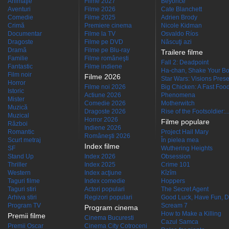
Animaţie
Filme 2027
Beyoncé
Aventuri
Filme 2026
Cate Blanchett
Comedie
Filme 2025
Adrien Brody
Crimă
Premiere cinema
Nicole Kidman
Documentar
Filme la TV
Osvaldo Ríos
Dragoste
Filme pe DVD
Născuţi azi
Dramă
Filme pe Blu-ray
Trailere filme
Familie
Filme româneşti
Fall 2: Deadpoint
Fantastic
Filme indiene
Ha-chan, Shake Your Bo
Film noir
Filme 2026
Star Wars: Visions Presen
Horror
Filme noi 2026
Big Chicken: A Fast Food
Istoric
Actiune 2026
Phenomena
Mister
Comedie 2026
Motherwitch
Muzică
Dragoste 2026
Rise of the Footsoldier:..
Muzical
Horror 2026
Filme populare
Război
Indiene 2026
Romantic
Project Hail Mary
Româneşti 2026
Scurt metraj
În pielea mea
Index filme
SF
Wuthering Heights
Stand Up
Index 2026
Obsession
Thriller
Index 2025
Crime 101
Western
Index acţiune
Kîzîm
Taguri filme
Index comedie
Hoppers
Taguri stiri
Actori populari
The Secret Agent
Arhiva stiri
Regizori populari
Good Luck, Have Fun, D
Program TV
Scream 7
Program cinema
How to Make a Killing
Premii filme
Cinema Bucuresti
Cazul Samca
Premii Oscar
Cinema City Cotroceni