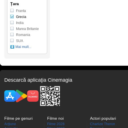
Țara
Franta
Grecia
India
Marea Britanie
Romania
SUA
Mai mult...
Descarcă aplicaţia Cinemagia
Filme pe genuri
Filme noi
Actori populari
Acţiune
Filme 2028
Charlize Theron