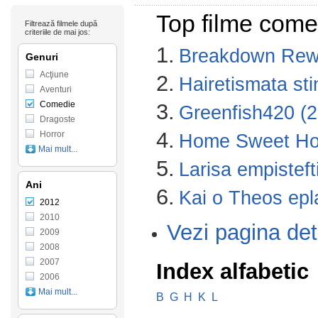
Top filme come
Filtrează filmele după
criteriile de mai jos:
1.
Breakdown Rew
Genuri
Acţiune
2.
Hairetismata sti
Aventuri
Comedie
3.
Greenfish420 (
Dragoste
4.
Horror
Home Sweet Ho
Mai mult...
5.
Larisa empisteft
Ani
6.
Kai o Theos epla
2012
2010
Vezi pagina det
2009
2008
2007
Index alfabetic
2006
Mai mult...
B
G
H
K
L