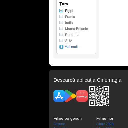
Țara
Egipt
Franta
India
Marea Britanie
Romania
SUA
Mai mult...
Descarcă aplicaţia Cinemagia
Filme pe genuri
Filme noi
Acţiune
Filme 2028