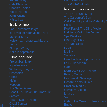
Adrien Brody
Ice Cream Man
Cate Blanchett
The Pout-Pout Fish
Charlize Theron
În curând la cinema
Nicole Kidman
The End of Oak Street
John Wayne
The Carpenter's Son
Născuţi azi
Gail Daughtry and the Celebrity 
Trailere filme
Pass
PAW Patrol: The Dino Movie
Bad Lieutenant: Tokyo
Insidious: Out of the Further
Your Mother Your Mother Your...
Spa Weekend
Violent Night 2
One Night Only
Nelson-san, anata wa hito o...
The Dog Stars
Buddy
Fuori
All Night Wrong
Mutiny
3 zile în septembrie
Sacrifice
Filme populare
Handbook for Superheroes
Project Hail Mary
Fall 2: Deadpoint
În pielea mea
Cars
Wuthering Heights
Don't Look Back in Anger
Obsession
By Any Means
Crime 101
Le crime du 3e étage
Kîzîm
Dosarele orașului alb
Hoppers
Practical Magic 2
The Secret Agent
Coyote vs. Acme
Good Luck, Have Fun, Don't Die
Iertarea
Scream 7
Värn
How to Make a Killing
Cats in the Museum: Treasures o
Cazul Samca
Egypt
eni