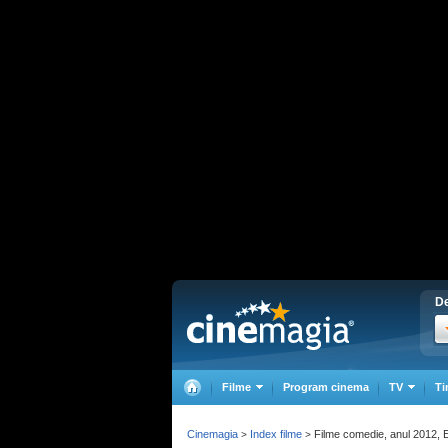
De
Filme
Program cinema
TV
Ti
Cinemagia
Index filme
Filme comedie, anul 2012, E
>
>