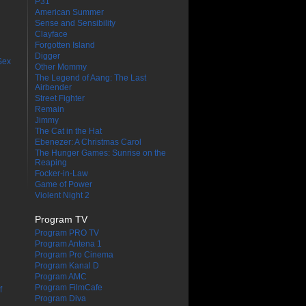
P31
American Summer
Sense and Sensibility
Clayface
Forgotten Island
Digger
Sex
Other Mommy
The Legend of Aang: The Last
Airbender
Street Fighter
Remain
Jimmy
The Cat in the Hat
Ebenezer: A Christmas Carol
The Hunger Games: Sunrise on the
Reaping
Focker-in-Law
Game of Power
Violent Night 2
Program TV
Program PRO TV
Program Antena 1
Program Pro Cinema
Program Kanal D
Program AMC
Program FilmCafe
f
Program Diva