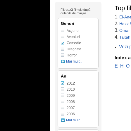
Top f
Filtrează filmele după
criteriile de mai jos:
1.
El-An
Genuri
2.
Hazz 
3.
Omar 
Acţiune
4.
Aventuri
Taita
Comedie
Vezi 
Dragoste
Horror
Index a
Mai mult...
E
H
O
Ani
2012
2010
2009
2008
2007
2006
Mai mult...