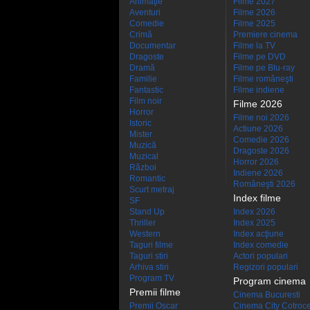
Animaţie
Filme 2027
Aventuri
Filme 2026
Comedie
Filme 2025
Crimă
Premiere cinema
Documentar
Filme la TV
Dragoste
Filme pe DVD
Dramă
Filme pe Blu-ray
Familie
Filme româneşti
Fantastic
Filme indiene
Film noir
Filme 2026
Horror
Filme noi 2026
Istoric
Actiune 2026
Mister
Comedie 2026
Muzică
Dragoste 2026
Muzical
Horror 2026
Război
Indiene 2026
Romantic
Româneşti 2026
Scurt metraj
Index filme
SF
Stand Up
Index 2026
Thriller
Index 2025
Western
Index acţiune
Taguri filme
Index comedie
Taguri stiri
Actori populari
Arhiva stiri
Regizori populari
Program TV
Program cinema
Premii filme
Cinema Bucuresti
Premii Oscar
Cinema City Cotroc