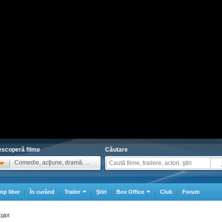
scoperă filme
Căutare
Comedie, acţiune, dramă, ...
mp liber
În curând
Trailer
Ştiri
Box Office
Club
Forum
gipt