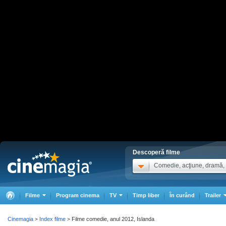
Descoperă filme
Comedie, acţiune, dramă, .
Filme
Program cinema
TV
Timp liber
În curând
Trailer
Cinemagia
Index filme
Filme comedie, anul 2012, Islanda
>
>