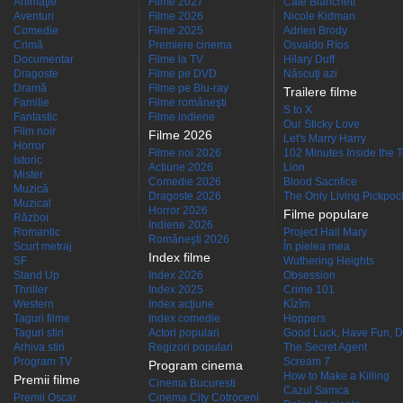
Animaţie
Filme 2027
Cate Blanchett
Aventuri
Filme 2026
Nicole Kidman
Comedie
Filme 2025
Adrien Brody
Crimă
Premiere cinema
Osvaldo Ríos
Documentar
Filme la TV
Hilary Duff
Dragoste
Filme pe DVD
Născuţi azi
Dramă
Filme pe Blu-ray
Trailere filme
Familie
Filme româneşti
S to X
Fantastic
Filme indiene
Our Sticky Love
Film noir
Filme 2026
Let's Marry Harry
Horror
Filme noi 2026
102 Minutes Inside the 
Istoric
Actiune 2026
Lion
Mister
Comedie 2026
Blood Sacrifice
Muzică
Dragoste 2026
The Only Living Pickpocke
Muzical
Horror 2026
Filme populare
Război
Indiene 2026
Romantic
Project Hail Mary
Româneşti 2026
Scurt metraj
În pielea mea
Index filme
SF
Wuthering Heights
Stand Up
Index 2026
Obsession
Thriller
Index 2025
Crime 101
Western
Index acţiune
Kîzîm
Taguri filme
Index comedie
Hoppers
Taguri stiri
Actori populari
Good Luck, Have Fun, D
Arhiva stiri
Regizori populari
The Secret Agent
Program TV
Scream 7
Program cinema
How to Make a Killing
Premii filme
Cinema Bucuresti
Cazul Samca
Premii Oscar
Cinema City Cotroceni