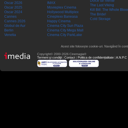
Dolce far niente
Oscar 2026
IMAX
The Last Viking
Oscar 2025
Movieplex Cinema
Kill Bill: The Whole Blood
Oscar 2024
Hollywood Multiplex
The Bride!
Cannes
Cineplexx Baneasa
Cold Storage
Cannes 2026
Happy Cinema
Globul de Aur
Cinema City Sun Plaza
Berlin
Cinema City Mega Mall
Venetia
Cinema City ParkLake
Acest site folosește cookie-uri. Navigând în conti
Copyright© 2000-2026 Cinemagia®
Termeni şi condiţii
|
Contact
|
Politica de confidențialitate
|
A.N.P.C