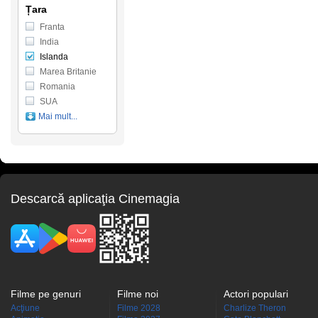
Țara
Franta
India
Islanda
Marea Britanie
Romania
SUA
Mai mult...
Descarcă aplicaţia Cinemagia
Filme pe genuri
Filme noi
Actori populari
Acţiune
Filme 2028
Charlize Theron