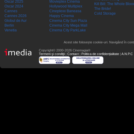
Oscar 2025
Movieplex Cinema
Kill Bill: The Whole Blood
Oscar 2024
Hollywood Multiplex
The Bride!
Cannes
Cineplexx Baneasa
Cold Storage
Cannes 2026
Happy Cinema
Globul de Aur
Cinema City Sun Plaza
Berlin
Cinema City Mega Mall
Venetia
Cinema City ParkLake
Acest site folosește cookie-uri. Navigând în conti
Copyright© 2000-2026 Cinemagia®
Termeni şi condiţii
|
Contact
|
Politica de confidențialitate
|
A.N.P.C