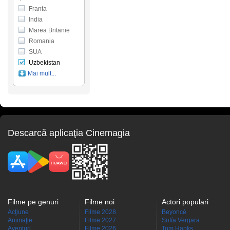
Franta
India
Marea Britanie
Romania
SUA
Uzbekistan
Mai mult...
Descarcă aplicaţia Cinemagia
Filme pe genuri
Filme noi
Actori populari
Acţiune
Filme 2028
Beyoncé
Animaţie
Filme 2027
Sofía Vergara
Aventuri
Filme 2026
Tom Hanks