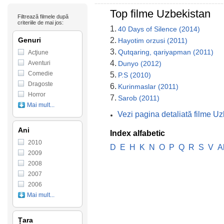
Top filme Uzbekistan
Filtrează filmele după
criteriile de mai jos:
1.
40 Days of Silence (2014)
Genuri
2.
Hayotim orzusi (2011)
3.
Qutqaring, qariyapman (2011)
Acţiune
4.
Aventuri
Dunyo (2012)
Comedie
5.
P.S (2010)
Dragoste
6.
Kurinmaslar (2011)
Horror
7.
Sarob (2011)
Mai mult...
Vezi pagina detaliată filme U
Ani
Index alfabetic
2010
D
E
H
K
N
O
P
Q
R
S
V
A
2009
2008
2007
2006
Mai mult...
Țara