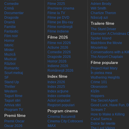
Comedie
Filme 2025
Adrien Brody
Crimă
Premiere cinema
Will Smith
Documentar
Filme la TV
Charlize Theron
Dragoste
Filme pe DVD
Născuţi azi
Dramă
Filme pe Blu-ray
Trailere filme
Familie
Filme româneşti
The Stunt Driver
Fantastic
Filme indiene
Ebenezer: A Christmas C
Film noir
Filme 2026
Spider Island
Horror
Filme noi 2026
Matchbox the Movie
Istoric
Actiune 2026
Mousetrap
Mister
Comedie 2026
Conversations with a Kille
Muzică
Dragoste 2026
The Airport Chaplain
Muzical
Horror 2026
Filme populare
Război
Indiene 2026
Romantic
Project Hail Mary
Româneşti 2026
Scurt metraj
În pielea mea
Index filme
SF
Wuthering Heights
Stand Up
Index 2026
Crime 101
Thriller
Index 2025
Obsession
Western
Index acţiune
Kîzîm
Taguri filme
Index comedie
Hoppers
Taguri stiri
Actori populari
The Secret Agent
Arhiva stiri
Regizori populari
Good Luck, Have Fun, D
Program TV
Scream 7
Program cinema
How to Make a Killing
Premii filme
Cinema Bucuresti
Cazul Samca
Premii Oscar
Cinema City Cotroceni
Dolce far niente
Oscar 2026
IMAX
The Last Viking