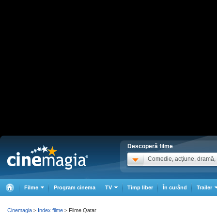
Descoperă filme
Comedie, acţiune, dramă, .
Filme
Program cinema
TV
Timp liber
În curând
Trailer
Cinemagia
Index filme
Filme Qatar
>
>