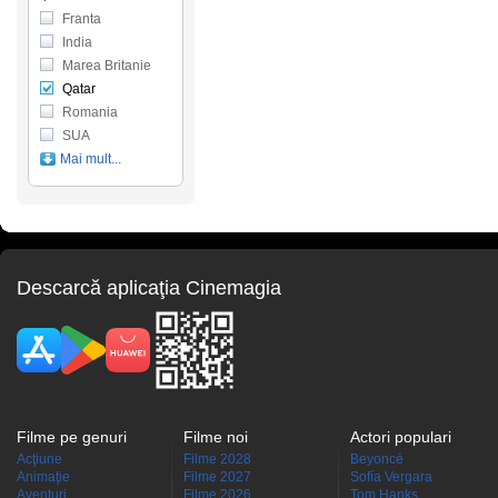
Franta
India
Marea Britanie
Qatar
Romania
SUA
Mai mult...
Descarcă aplicaţia Cinemagia
Filme pe genuri
Filme noi
Actori populari
Acţiune
Filme 2028
Beyoncé
Animaţie
Filme 2027
Sofía Vergara
Aventuri
Filme 2026
Tom Hanks