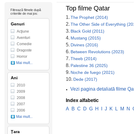
Top filme Qatar
Filtrează filmele după
criteriile de mai jos:
1.
The Prophet (2014)
Genuri
2.
The Other Side of Everything (20
3.
Black Gold (2011)
Acţiune
4.
Aventuri
Mustang (2015)
Comedie
5.
Divines (2016)
Dragoste
6.
Between Revolutions (2023)
Horror
7.
Theeb (2014)
Mai mult...
8.
Palestine 36 (2025)
9.
Noche de fuego (2021)
Ani
10.
Dede (2017)
2010
Vezi pagina detaliată filme Qa
2009
2008
Index alfabetic
2007
A
B
C
D
G
H
I
J
K
L
M
N
2006
Mai mult...
Țara