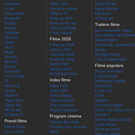
Comedie
Filme 2025
Adrien Brody
Crimă
Premiere cinema
Nicole Kidman
Documentar
Filme la TV
Will Smith
Dragoste
Filme pe DVD
Născuţi azi
Dramă
Filme pe Blu-ray
Trailere filme
Familie
Filme româneşti
Bad Lieutenant: Tokyo
Fantastic
Filme indiene
Your Mother Your Mother 
Film noir
Filme 2026
Violent Night 2
Horror
Filme noi 2026
Nelson-san, anata wa hit
Istoric
Actiune 2026
Buddy
Mister
Comedie 2026
All Night Wrong
Muzică
Dragoste 2026
3 zile în septembrie
Muzical
Horror 2026
Filme populare
Război
Indiene 2026
Romantic
Project Hail Mary
Româneşti 2026
Scurt metraj
În pielea mea
Index filme
SF
Wuthering Heights
Stand Up
Index 2026
Obsession
Thriller
Index 2025
Crime 101
Western
Index acţiune
Kîzîm
Taguri filme
Index comedie
Hoppers
Taguri stiri
Actori populari
The Secret Agent
Arhiva stiri
Regizori populari
Good Luck, Have Fun, D
Program TV
Scream 7
Program cinema
How to Make a Killing
Premii filme
Cinema Bucuresti
Cazul Samca
Premii Oscar
Cinema City Cotroceni
Dolce far niente
Oscar 2026
IMAX
The Last Viking