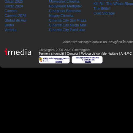
Oscar 2025
Movieplex Cinema
Kill Bill: The Whole Blood
Oscar 2024
Hollywood Multiplex
The Bride!
Cannes
Cineplexx Baneasa
Cold Storage
Cannes 2026
Happy Cinema
Globul de Aur
Cinema City Sun Plaza
Berlin
Cinema City Mega Mall
Venetia
Cinema City ParkLake
Acest site folosește cookie-uri. Navigând în conti
Copyright© 2000-2026 Cinemagia®
Termeni şi condiţii
|
Contact
|
Politica de confidențialitate
|
A.N.P.C