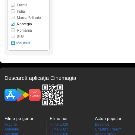
Franta
India
Marea Britanie
Norvegia
Romania
SUA
Mai mult...
Descarcă aplicaţia Cinemagia
Filme pe genuri
Filme noi
Actori populari
Acţiune
Filme 2028
Beyoncé
Animaţie
Filme 2027
Charlize Theron
Aventuri
Filme 2026
Adrien Brody