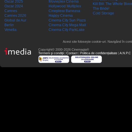
Oscar 2025
Movieplex Cinema
Kill Bill: The Whole Blood
Oscar 2024
Hollywood Multiplex
The Bride!
Cannes
Cineplexx Baneasa
Cold Storage
Cannes 2026
Happy Cinema
Globul de Aur
Cinema City Sun Plaza
Berlin
Cinema City Mega Mall
Venetia
Cinema City ParkLake
Acest site folosește cookie-uri. Navigând în conti
Copyright© 2000-2026 Cinemagia®
Termeni şi condiţii
|
Contact
|
Politica de confidențialitate
|
A.N.P.C