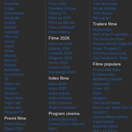
Comedie
Filme 2025
Cate Blanchett
Crimă
Premiere cinema
Nicole Kidman
Documentar
Filme la TV
John Wayne
Dragoste
Filme pe DVD
Născuţi azi
Dramă
Filme pe Blu-ray
Trailere filme
Familie
Filme româneşti
Motherwitch
Fantastic
Filme indiene
Rise of the Footsoldier:..
Film noir
Filme 2026
The Girl in the River
Horror
Filme noi 2026
Virginia Woolf's Night &
Istoric
Actiune 2026
Super Troopers 3
Mister
Comedie 2026
Don't Say Good Luck
Muzică
Dragoste 2026
Bad Lieutenant: Tokyo
Muzical
Horror 2026
Filme populare
Război
Indiene 2026
Romantic
Project Hail Mary
Româneşti 2026
Scurt metraj
În pielea mea
Index filme
SF
Wuthering Heights
Stand Up
Index 2026
Obsession
Thriller
Index 2025
Crime 101
Western
Index acţiune
Kîzîm
Taguri filme
Index comedie
Hoppers
Taguri stiri
Actori populari
The Secret Agent
Arhiva stiri
Regizori populari
Good Luck, Have Fun, D
Program TV
Scream 7
Program cinema
How to Make a Killing
Premii filme
Cinema Bucuresti
Cazul Samca
Premii Oscar
Cinema City Cotroceni
Dolce far niente
Oscar 2026
IMAX
The Last Viking