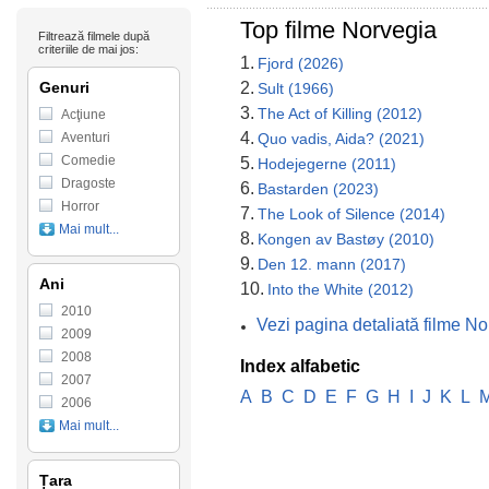
Top filme Norvegia
Filtrează filmele după
criteriile de mai jos:
1.
Fjord (2026)
Genuri
2.
Sult (1966)
3.
The Act of Killing (2012)
Acţiune
4.
Aventuri
Quo vadis, Aida? (2021)
Comedie
5.
Hodejegerne (2011)
Dragoste
6.
Bastarden (2023)
Horror
7.
The Look of Silence (2014)
Mai mult...
8.
Kongen av Bastøy (2010)
9.
Den 12. mann (2017)
Ani
10.
Into the White (2012)
2010
Vezi pagina detaliată filme N
2009
2008
Index alfabetic
2007
A
B
C
D
E
F
G
H
I
J
K
L
2006
Mai mult...
Țara