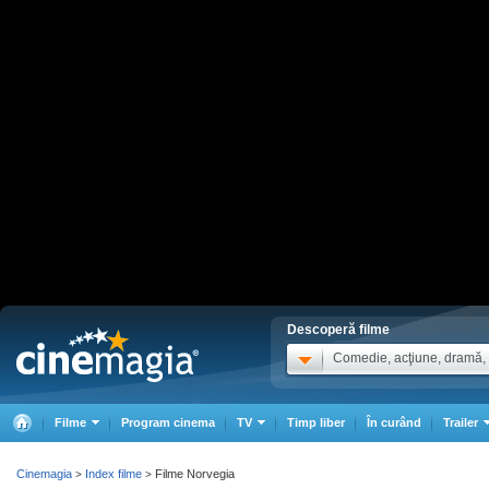
Descoperă filme
Comedie, acţiune, dramă, .
Filme
Program cinema
TV
Timp liber
În curând
Trailer
Cinemagia
Index filme
Filme Norvegia
>
>