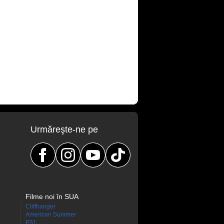
Urmăreşte-ne pe
Filme noi în SUA
Cliffhanger
American Summer
P31