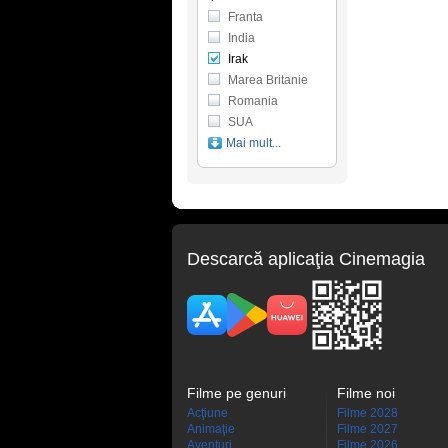
Franta
India
Irak
Marea Britanie
Romania
SUA
Mai mult...
Descarcă aplicaţia Cinemagia
Filme pe genuri
Filme noi
Acţiune
Filme 2028
Animaţie
Filme 2027
Aventuri
Filme 2026