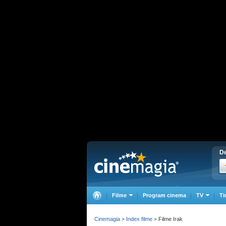
De
Filme
Program cinema
TV
Ti
Cinemagia
Index filme
Filme Irak
>
>