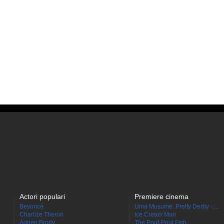
Actori populari
Premiere cinema
Beyoncé
Uma Musume: Pretty Derby -...
Charlize Theron
Ice Cream Man
Adrien Brody
The Pout-Pout Fish