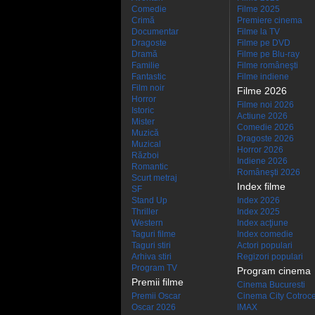
Comedie
Filme 2025
Crimă
Premiere cinema
Documentar
Filme la TV
Dragoste
Filme pe DVD
Dramă
Filme pe Blu-ray
Familie
Filme româneşti
Fantastic
Filme indiene
Film noir
Filme 2026
Horror
Filme noi 2026
Istoric
Actiune 2026
Mister
Comedie 2026
Muzică
Dragoste 2026
Muzical
Horror 2026
Război
Indiene 2026
Romantic
Româneşti 2026
Scurt metraj
Index filme
SF
Stand Up
Index 2026
Thriller
Index 2025
Western
Index acţiune
Taguri filme
Index comedie
Taguri stiri
Actori populari
Arhiva stiri
Regizori populari
Program TV
Program cinema
Premii filme
Cinema Bucuresti
Premii Oscar
Cinema City Cotroc
Oscar 2026
IMAX