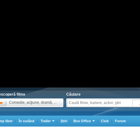
scoperă filme
Căutare
Comedie, acţiune, dramă, ...
mp liber
În curând
Trailer
Ştiri
Box Office
Club
Forum