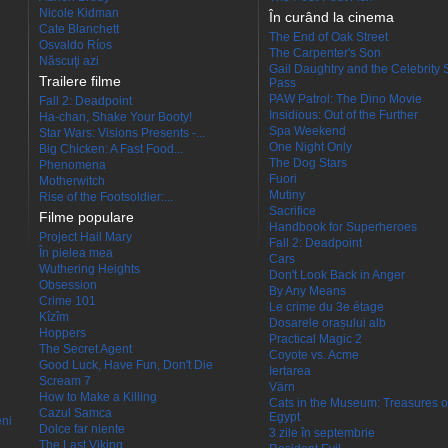
Nicole Kidman
În curând la cinema
Cate Blanchett
The End of Oak Street
Osvaldo Ríos
The Carpenter's Son
Născuţi azi
Gail Daughtry and the Celebrity 
Trailere filme
Pass
PAW Patrol: The Dino Movie
Fall 2: Deadpoint
Insidious: Out of the Further
Ha-chan, Shake Your Booty!
Spa Weekend
Star Wars: Visions Presents -...
One Night Only
Big Chicken: A Fast Food...
The Dog Stars
Phenomena
Fuori
Motherwitch
Mutiny
Rise of the Footsoldier:...
Sacrifice
Filme populare
Handbook for Superheroes
Project Hail Mary
Fall 2: Deadpoint
În pielea mea
Cars
Wuthering Heights
Don't Look Back in Anger
Obsession
By Any Means
Crime 101
Le crime du 3e étage
Kîzîm
Dosarele orașului alb
Hoppers
Practical Magic 2
The Secret Agent
Coyote vs. Acme
Good Luck, Have Fun, Don't Die
Iertarea
Scream 7
Värn
How to Make a Killing
Cats in the Museum: Treasures o
Cazul Samca
Egypt
eni
Dolce far niente
3 zile în septembrie
The Last Viking