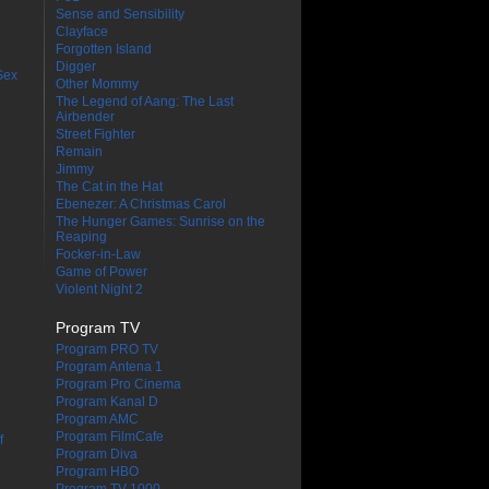
Sense and Sensibility
Clayface
Forgotten Island
Digger
Sex
Other Mommy
The Legend of Aang: The Last
Airbender
Street Fighter
Remain
Jimmy
The Cat in the Hat
Ebenezer: A Christmas Carol
The Hunger Games: Sunrise on the
Reaping
Focker-in-Law
Game of Power
Violent Night 2
Program TV
Program PRO TV
Program Antena 1
Program Pro Cinema
Program Kanal D
Program AMC
Program FilmCafe
f
Program Diva
Program HBO