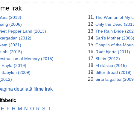
lme Irak
11.
Wars (2013)
The Woman of My Li
12.
ang (2006)
Only the Dead (201
13.
eet Pepper Land (2013)
The Rain Bride (202
14.
 kargadan (2012)
Sari's Mother (2006
15.
xam (2021)
Chaplin of the Moun
16.
t abi (2015)
Rødt hjerte (2011)
17.
estruction of Memory (2015)
Shirin (2012)
18.
e Hayfa (2019)
El clásico (2015)
19.
f Babylon (2009)
Bitter Bread (2019)
20.
(2012)
Sirta la gal ba (2009
agina detaliată filme Irak
lfabetic
E
F
H
M
N
O
R
S
T