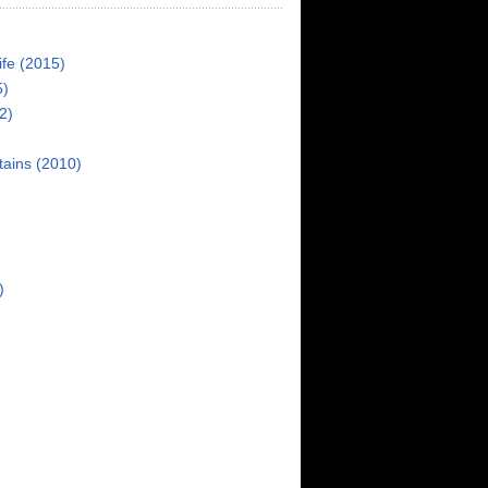
fe (2015)
5)
2)
)
tains (2010)
)