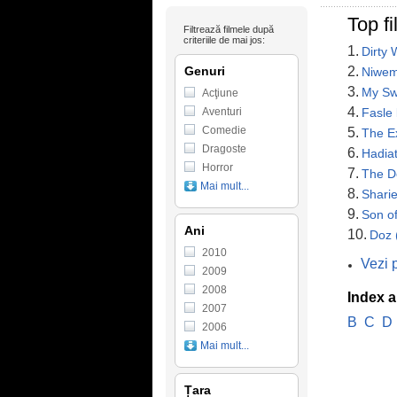
Top fi
Filtrează filmele după
criteriile de mai jos:
1.
Dirty 
Genuri
2.
Niwem
3.
My Sw
Acţiune
4.
Aventuri
Fasle
Comedie
5.
The E
Dragoste
6.
Hadiat
Horror
7.
The D
Mai mult...
8.
Shari
9.
Son o
Ani
10.
Doz 
2010
Vezi p
2009
2008
Index a
2007
B
C
D
2006
Mai mult...
Țara