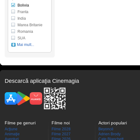
Bolivia
Franta
India
Marea Britanie
Romania
SUA
Mai mult...
Descarcă aplicaţia Cinemagia
Filme pe genuri
Filme noi
Actori populari
Acţiune
Filme 2028
Beyoncé
Animaţie
Filme 2027
Adrien Brody
Aventuri
Filme 2026
Cate Blanchett