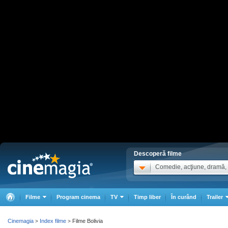
Descoperă filme
Comedie, acţiune, dramă, .
Filme
Program cinema
TV
Timp liber
În curând
Trailer
Cinemagia
Index filme
Filme Bolivia
>
>