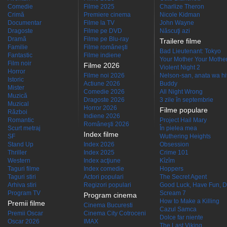
Comedie
Filme 2025
Charlize Theron
Crimă
Premiere cinema
Nicole Kidman
Documentar
Filme la TV
John Wayne
Dragoste
Filme pe DVD
Născuţi azi
Dramă
Filme pe Blu-ray
Trailere filme
Familie
Filme româneşti
Bad Lieutenant: Tokyo
Fantastic
Filme indiene
Your Mother Your Mother 
Film noir
Filme 2026
Violent Night 2
Horror
Filme noi 2026
Nelson-san, anata wa hit
Istoric
Actiune 2026
Buddy
Mister
Comedie 2026
All Night Wrong
Muzică
Dragoste 2026
3 zile în septembrie
Muzical
Horror 2026
Filme populare
Război
Indiene 2026
Romantic
Project Hail Mary
Româneşti 2026
Scurt metraj
În pielea mea
Index filme
SF
Wuthering Heights
Stand Up
Index 2026
Obsession
Thriller
Index 2025
Crime 101
Western
Index acţiune
Kîzîm
Taguri filme
Index comedie
Hoppers
Taguri stiri
Actori populari
The Secret Agent
Arhiva stiri
Regizori populari
Good Luck, Have Fun, D
Program TV
Scream 7
Program cinema
How to Make a Killing
Premii filme
Cinema Bucuresti
Cazul Samca
Premii Oscar
Cinema City Cotroceni
Dolce far niente
Oscar 2026
IMAX
The Last Viking