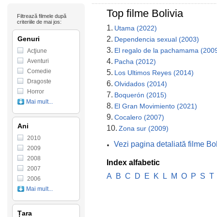
Top filme Bolivia
Filtrează filmele după
criteriile de mai jos:
1.
Utama (2022)
Genuri
2.
Dependencia sexual (2003)
3.
El regalo de la pachamama (200
Acţiune
4.
Aventuri
Pacha (2012)
Comedie
5.
Los Ultimos Reyes (2014)
Dragoste
6.
Olvidados (2014)
Horror
7.
Boquerón (2015)
Mai mult...
8.
El Gran Movimiento (2021)
9.
Cocalero (2007)
Ani
10.
Zona sur (2009)
2010
Vezi pagina detaliată filme Bol
2009
2008
Index alfabetic
2007
A
B
C
D
E
K
L
M
O
P
S
T
2006
Mai mult...
Țara