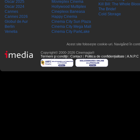
Oscar 2025
Movieplex Cinema
Kill Bill: The Whole Blood
Oscar 2024
Hollywood Multiplex
The Bride!
Cannes
Cineplexx Baneasa
Cold Storage
Cannes 2026
Happy Cinema
Globul de Aur
Cinema City Sun Plaza
Berlin
Cinema City Mega Mall
Venetia
Cinema City ParkLake
Acest site folosește cookie-uri. Navigând în conti
Copyright© 2000-2026 Cinemagia®
Termeni şi condiţii
|
Contact
|
Politica de confidențialitate
|
A.N.P.C