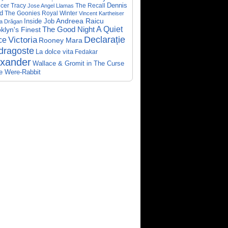
Dennis
cer Tracy
The Recall
Jose Angel Llamas
d
The Goonies
Royal Winter
Vincent Kartheiser
Andreea Raicu
Inside Job
a Drăgan
A Quiet
klyn's Finest
The Good Night
Declarație
Victoria
ce
Rooney Mara
dragoste
La dolce vita
Fedakar
exander
Wallace & Gromit in The Curse
he Were-Rabbit