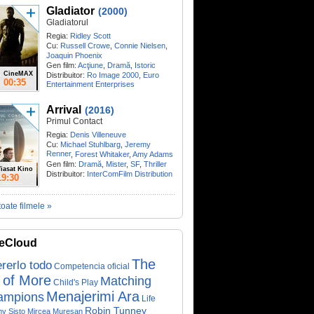
Gladiator
(2000)
Gladiatorul
Regia:
Ridley Scott
Cu:
Russell Crowe
,
Connie Nielsen
,
Joaquin Phoenix
Gen film:
Acţiune
,
Dramă
,
Istoric
CineMAX
Distribuitor:
Ro Image 2000
,
Euro
00:35
Entertainment Enterprises
Arrival
(2016)
Primul Contact
Regia:
Denis Villeneuve
Cu:
Michael Stuhlbarg
,
Jeremy
Renner
,
Forest Whitaker
,
Amy Adams
Gen film:
Dramă
,
Mister
,
SF
,
Thriller
iasat Kino
Distribuitor:
InterComFilm Distribution
19:30
toate filmele »
eCloud
The
rerlo todo
Competencia oficial
 of More
Matching
Child's Play
Menajerimi Ara
ampions
Life
Robin Tunney
y Sisto
Mircea Mureșan