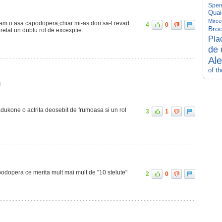
Spen
Quai
Mirce
tam o asa capodopera,chiar mi-as dori sa-l revad
4
0
Broo
tat un dublu rol de excexptie.
Pla
de 
Al
of t
4
dukone o actrita deosebit de frumoasa si un rol
3
1
odopera ce merita mult mai mult de "10 stelute"
2
0