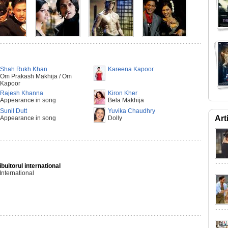
Shah Rukh Khan
Kareena Kapoor
Om Prakash Makhija / Om
Kapoor
Rajesh Khanna
Kiron Kher
Appearance in song
Bela Makhija
Sunil Dutt
Yuvika Chaudhry
Art
Appearance in song
Dolly
ibuitorul international
International