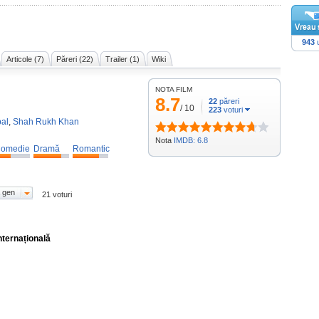
943
u
Articole (7)
Păreri (22)
Trailer (1)
Wiki
NOTA FILM
n
8.7
22
păreri
/
10
223
voturi
al
,
Shah Rukh Khan
Nota
IMDB: 6.8
omedie
Dramă
Romantic
 gen
21 voturi
nternațională