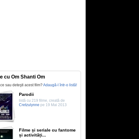
te cu Om Shanti Om
lace sau deteşti acest film?
Adaugă-l într-o listă!
Parodii
listă cu 219 filme, creată de
Cretzulynne
pe 19 Mai 2013
Filme și seriale cu fantome
și activități...