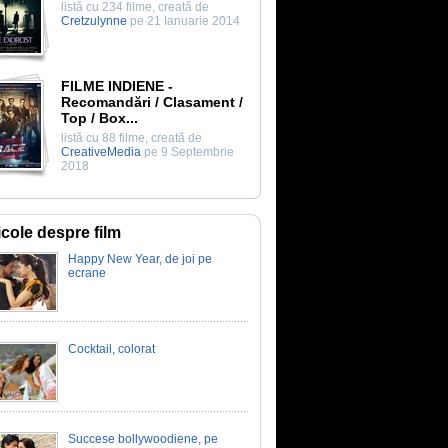
listă cu 234 filme, creată de
Cretzulynne
pe 21 Ianuarie 2014
FILME INDIENE -
Recomandări / Clasament /
Top / Box...
listă cu 88 filme, creată de
CreativeMedia
pe 9 Septembrie
2018
icole despre film
Happy New Year, de joi pe
ecrane
Cocktail, colorat
Succese bollywoodiene, pe