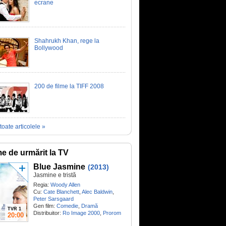
ecrane
Shahrukh Khan, rege la
Bollywood
200 de filme la TIFF 2008
toate articolele »
me de urmărit la TV
Blue Jasmine
(2013)
Jasmine e tristă
Regia:
Woody Allen
Cu:
Cate Blanchett
,
Alec Baldwin
,
Peter Sarsgaard
Gen film:
Comedie
,
Dramă
TVR 1
Distribuitor:
Ro Image 2000
,
Prorom
20:00