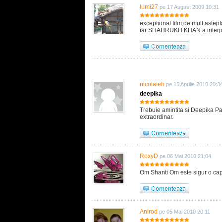
lumi27
pe 17 August 2009 10:31
exceptional film,de mult astep
iar SHAHRUKH KHAN a interpre
nicolaieh
pe 15 Aprilie 2010 20:3
deepika
Trebuie amintita si Deepika Pa
extraordinar.
RoxyD
pe 06 Mai 2010 21:04
Om Shanti Om este sigur o cap
Anirod
pe 05 Mai 2010 20:11