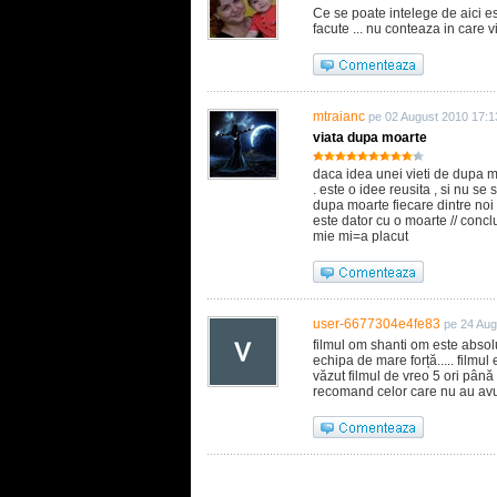
Ce se poate intelege de aici es
facute ... nu conteaza in care 
mtraianc
pe 02 August 2010 17:1
viata dupa moarte
daca idea unei vieti de dupa mo
. este o idee reusita , si nu se
dupa moarte fiecare dintre noi v
este dator cu o moarte // concluzi
mie mi=a placut
user-6677304e4fe83
pe 24 Aug
filmul om shanti om este absolut
echipa de mare forță..... filmul
văzut filmul de vreo 5 ori până 
recomand celor care nu au avut