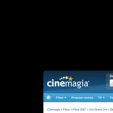
De
Filme
Program cinema
TV
Ti
Cinemagia
Filme
Filme 2007
Om Shanti Om
De
>
>
>
>