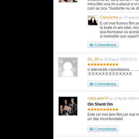
mica.Mie una mi-a placut si vi
cum se zice "Gusturile nu se di
Cassianna
pe 23 august
E cel mai frumos film p
la toate m-am uitat, nic
asa frumoase ca acesta
si melodiile sun super!!!
lily_05
pe 26 August 2009 21:34
o adevarata capodopera..........
:X:X:X:X:X:X:X:X:X:X:X:X:X
rizea.alex70
pe 10 Aprilie 2009 2
Om Shanti Om
Este cel mai tare film,cel mai
un star inconfundabil.