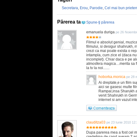
Secretara
,
Erou
,
Parodie
,
Cel mai bun priete
Părerea ta
Spune-ţi părerea
emanuela duriga
pe 26 Noiembr
Filmul e absolut genial, muzica
filmului, si desigur shahrukh, 
crezi ca mai poate exista o rep
intampla, cum zice el (daca nu,
incomplet). Chiar daca e pe alo
atmosfera magica....merita sa fi
la tv la noi.......
hoborka.monica
pe 28 
Ai dreptate,e un film s
aici se gasesc multe fil
Rampal,insa Sharukh ar
venit Shahrukh in Germa
internet si am vazut inte
clauditza03
pe 23 Iunie 2010 12:
Dupa parerea mea a fost cel ma
credetima de cand aveam 7 ani 