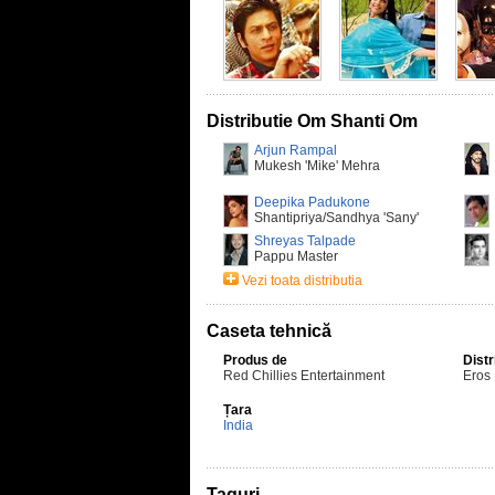
Distributie Om Shanti Om
Arjun Rampal
Mukesh 'Mike' Mehra
Deepika Padukone
Shantipriya/Sandhya 'Sany'
Shreyas Talpade
Pappu Master
Vezi toata distributia
Caseta tehnică
Produs de
Distr
Red Chillies Entertainment
Eros 
Țara
India
Taguri