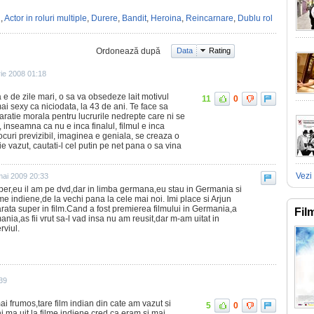
n
,
Actor in roluri multiple
,
Durere
,
Bandit
,
Heroina
,
Reincarnare
,
Dublu rol
Ordonează după
Data
Rating
ie 2008 01:18
 e de zile mari, o sa va obsedeze lait motivul
11
0
mai sexy ca niciodata, la 43 de ani. Te face sa
aratie morala pentru lucrurile nedrepte care ni se
 inseamna ca nu e inca finalul, filmul e inca
curi previzibil, imaginea e geniala, se creaza o
e vazut, cautati-l cel putin pe net pana o sa vina
Vezi 
mai 2009 20:33
uper,eu il am pe dvd,dar in limba germana,eu stau in Germania si
me indiene,de la vechi pana la cele mai noi. Imi place si Arjun
ata super in film.Cand a fost premierea filmului in Germania,a
Fil
nia,as fii vrut sa-l vad insa nu am reusit,dar m-am uitat in
rviul.
39
i frumos,tare film indian din cate am vazut si
5
0
ma uit la filme indiene cred ca eram si mai