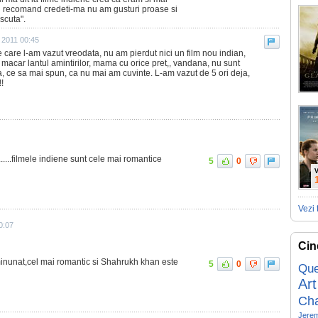
-l recomand credeti-ma nu am gusturi proase si
scuta".
 2011 00:45
e care l-am vazut vreodata, nu am pierdut nici un film nou indian,
i macar lantul amintirilor, mama cu orice pret,, vandana, nu sunt
, ce sa mai spun, ca nu mai am cuvinte. L-am vazut de 5 ori deja,
!
......filmele indiene sunt cele mai romantice
5
0
V
Vezi 
0:07
Cin
 minunat,cel mai romantic si Shahrukh khan este
5
0
Que
Art
Ch
Jerem