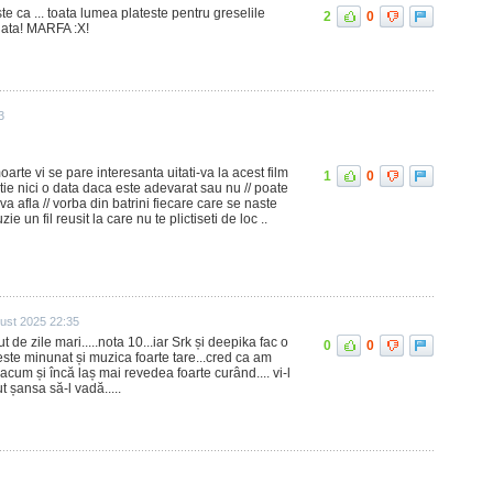
te ca ... toata lumea plateste pentru greselile
2
0
viata! MARFA :X!
3
arte vi se pare interesanta uitati-va la acest film
1
0
 stie nici o data daca este adevarat sau nu // poate
a afla // vorba din batrini fiecare care se naste
e un fil reusit la care nu te plictiseti de loc ..
ust 2025 22:35
 de zile mari.....nota 10...iar Srk și deepika fac o
0
0
 este minunat și muzica foarte tare...cred ca am
acum și încă laș mai revedea foarte curând.... vi-l
 șansa să-l vadă.....