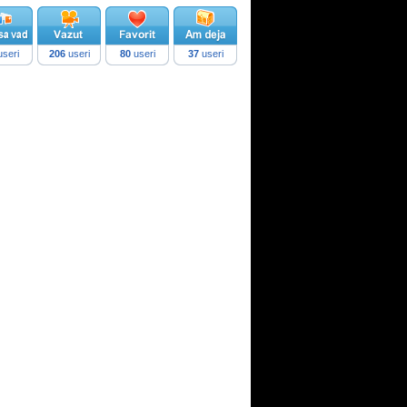
seri
206
useri
80
useri
37
useri