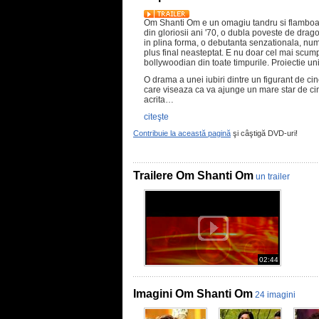
Om Shanti Om e un omagiu tandru si flamboai
din gloriosii ani '70, o dubla poveste de dra
in plina forma, o debutanta senzationala, nume
plus final neasteptat. E nu doar cel mai scump
bollywoodian din toate timpurile. Proiectie un
O drama a unei iubiri dintre un figurant de
care viseaza ca va ajunge un mare star de ci
acrita…
citeşte
Contribuie la această pagină
şi câştigă DVD-uri!
Trailere Om Shanti Om
un trailer
02:44
Imagini Om Shanti Om
24 imagini