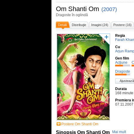
Om Shanti Om
(2007)
Dragoste în oglindă
Detalii
Distribuţie
Imagini (24)
Postere (16)
Regia
Farah Kha
Cu
Arjun Ramp
Gen film
Acţiune
C
Dragoste
Ajustează
Durata
168 minute
Premiera i
07.11.2007
Postere Om Shanti Om
Sinopsis Om Shanti Om
Mai mult