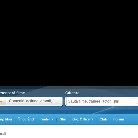
scoperă filme
Căutare
Comedie, acţiune, dramă, ...
mp liber
În curând
Trailer
Ştiri
Box Office
Club
Forum
talii