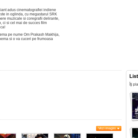
ant adus cinematografiei indiene
goste in oglinda, cu megastarul SRK
re muzicale si coregrafii delirante,
, ci si cel mai de succes film
ica!
 cinema pe nume Om Prakash Makhija,
nema si o va cuceri pe frumoasa
Lis
Îţi p
Vezi imagini