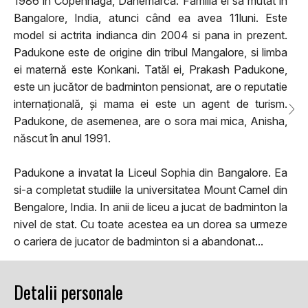
1986 in Copenhaga, Danemarca. Familia ei sa mutat in
Bangalore, India, atunci când ea avea 11luni. Este
model si actrita indianca din 2004 si pana in prezent.
Padukone este de origine din tribul Mangalore, si limba
ei maternă este Konkani. Tatăl ei, Prakash Padukone,
este un jucător de badminton pensionat, are o reputatie
internațională, și mama ei este un agent de turism.
Padukone, de asemenea, are o sora mai mica, Anisha,
născut în anul 1991.
Padukone a invatat la Liceul Sophia din Bangalore. Ea
si-a completat studiile la universitatea Mount Camel din
Bengalore, India. In anii de liceu a jucat de badminton la
nivel de stat. Cu toate acestea ea un dorea sa urmeze
o cariera de jucator de badminton si a abandonat...
Detalii personale