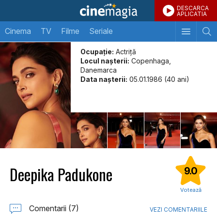
DESCARCA
APLICATIA
Cinema
TV
Filme
Seriale
Ocupație:
Actriță
Locul naşterii:
Copenhaga,
Danemarca
Data naşterii:
05.01.1986 (40 ani)
Deepika Padukone
9.0
Votează
Comentarii (7)
VEZI COMENTARIILE