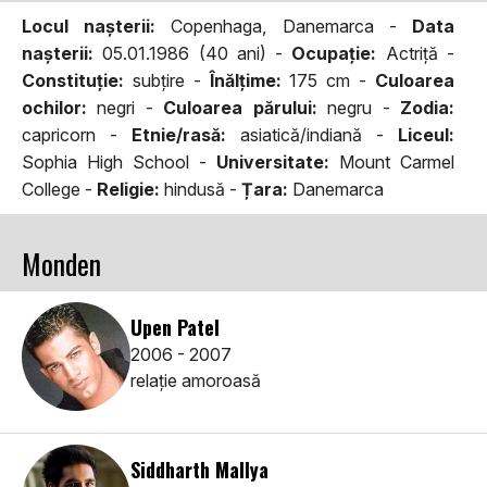
Locul naşterii:
Copenhaga, Danemarca -
Data
naşterii:
05.01.1986 (40 ani) -
Ocupaţie:
Actriță -
Constituţie:
subțire -
Înălţime:
175 cm -
Culoarea
ochilor:
negri -
Culoarea părului:
negru -
Zodia:
capricorn -
Etnie/rasă:
asiatică/indiană -
Liceul:
Sophia High School -
Universitate:
Mount Carmel
College -
Religie:
hindusă -
Țara:
Danemarca
Monden
Upen Patel
2006 - 2007
relaţie amoroasă
Siddharth Mallya