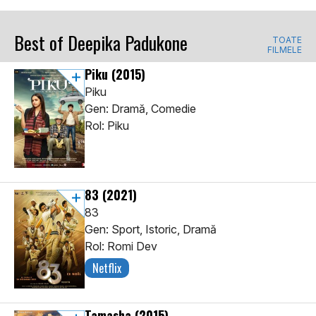
Best of Deepika Padukone
TOATE
FILMELE
Piku
(2015)
Piku
Gen: Dramă, Comedie
Rol: Piku
83
(2021)
83
Gen: Sport, Istoric, Dramă
Rol: Romi Dev
Netflix
Tamasha
(2015)