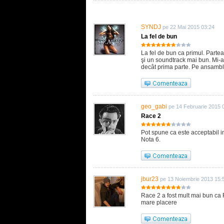
SYNDJ
pe 22 Mai 2015 03:24
La fel de bun
La fel de bun ca primul. Parte
şi un soundtrack mai bun. Mi-a p
decât prima parte. Pe ansamblu
geo_gabi
pe 14 Februarie 2015 
Race 2
Pot spune ca este acceptabil 
Nota 6.
jbur23
pe 13 Noiembrie 2013 15:
Race 2 a fost mult mai bun ca R
mare placere