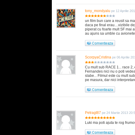
tony_mondyalu
pe 12 Aprilie 20
un film bun care a reusit sa ma
daca pe final erau....vizibile 
piperat cu foarte mult SF mai al
au ajuns sa umble cu avionete 
ScorpyaCristina
pe 06 Aprilie 2
Cu mult sub RACE 1... race 2, 
Fernandes nici nu o poti vedea 
slabe... Filmul este cu mult su
pe masura, dar nici interpretar
Petragt87
pe 24 Martie 2013 20:
Luki ma poti ajuta te rog frum