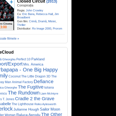
Closed Circuit
(2013)
Conspirația
Regia:
John Crowley
Cu:
Eric Bana
,
Rebecca Hall
,
Jim
Broadbent
Gen film:
Crimă
,
Dramă
,
Mister
,
ro Cinema
Thriller
23:00
Distribuitor:
Ro Image 2000
,
Prorom
toate filmele »
eCloud
Parkland
Perfect 10
că Gheorghiu
ort/Export
Mrs. America
rbapapa - One Big Happy
mily
Coconut The Little Dragon 3D
The
Defiance
way Man
Animal Factory
The Fugitive
Iuliana
ica Gheorghe
The Rundown
nescu
Liam McIntyre
Cradle 2 the Grave
s T. Jones
abelle
The Lighthouse
Reiko Aylesworth
erlock
Sailor Moon
Julianne Hough
The Other
Raluca Aprodu
der Woman