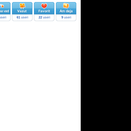
seri
61
useri
22
useri
9
useri