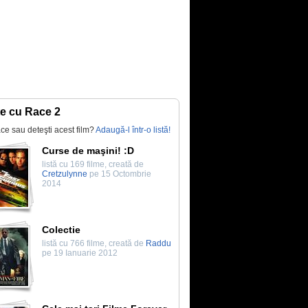
te cu Race 2
lace sau deteşti acest film?
Adaugă-l într-o listă!
Curse de maşini! :D
listă cu 169 filme, creată de
Cretzulynne
pe 15 Octombrie
2014
Colectie
listă cu 766 filme, creată de
Raddu
pe 19 Ianuarie 2012