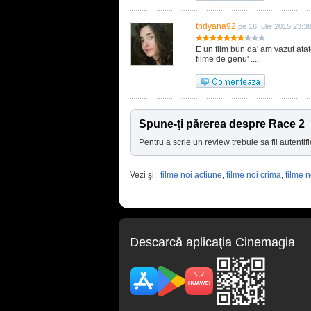
thdyana92
pe 16 Iulie 2015 23:3
E un film bun da' am vazut atate
filme de genu' ....
Spune-ţi părerea despre Race 2
Pentru a scrie un review trebuie sa fii autentifi
Vezi şi:
filme noi actiune
,
filme noi crima
,
filme no
Descarcă aplicaţia Cinemagia