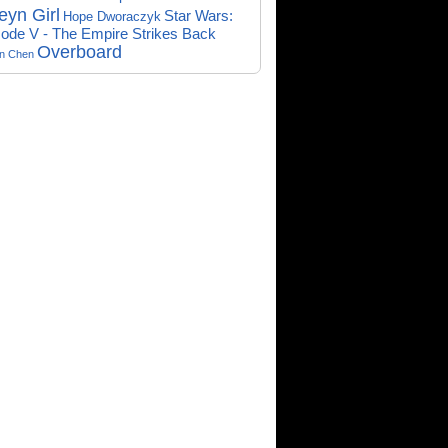
eyn Girl
Star Wars:
Hope Dworaczyk
ode V - The Empire Strikes Back
Overboard
on Chen