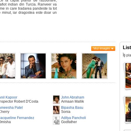
uce la capat planul de razbunare,
afiot indian din Turcia. Ranveer va
ume in care tradarea pandeste la tot
e minut, iar dragostea este doar un
Lis
Vezi imagini
Îţi p
Anil Kapoor
John Abraham
Inspector Robert D'Costa
Armaan Mallik
Ameesha Patel
Bipasha Basu
Cherry
Sonia
Jacqueline Fernandez
Aditya Pancholi
Omisha
Godfather