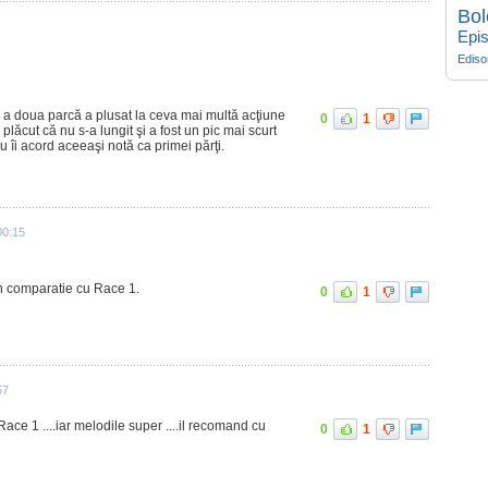
Bol
Epis
Edis
a a doua parcă a plusat la ceva mai multă acţiune
0
1
lăcut că nu s-a lungit şi a fost un pic mai scurt
 îi acord aceeaşi notă ca primei părţi.
00:15
in comparatie cu Race 1.
0
1
57
ace 1 ....iar melodile super ....il recomand cu
0
1