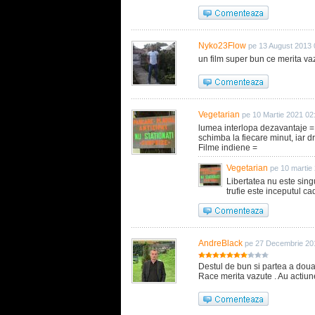
Nyko23Flow
pe 13 August 2013 
un film super bun ce merita vaz
Vegetarian
pe 10 Martie 2021 02
lumea interlopa dezavantaje = t
schimba la fiecare minut, iar 
Filme indiene =
Vegetarian
pe 10 martie
Libertatea nu este sin
trufie este inceputul cad
AndreBlack
pe 27 Decembrie 20
Destul de bun si partea a doua
Race merita vazute . Au actiune 