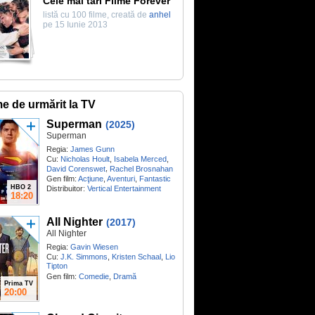
Cele mai tari Filme Forever
listă cu 100 filme, creată de
anhel
pe 15 Iunie 2013
me de urmărit la TV
Superman
(2025)
Superman
Regia:
James Gunn
Cu:
Nicholas Hoult
,
Isabela Merced
,
,
David Corenswet
Rachel Brosnahan
Gen film:
Acţiune
,
Aventuri
,
Fantastic
HBO 2
Distribuitor:
Vertical Entertainment
18:20
All Nighter
(2017)
All Nighter
Regia:
Gavin Wiesen
Cu:
J.K. Simmons
,
Kristen Schaal
,
Lio
Tipton
Gen film:
Comedie
,
Dramă
Prima TV
20:00