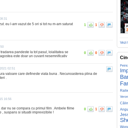
08:31
ut. eu l-am vazut de 5 ori si tot nu m-am saturat
1
1
P
Vezi 
:50
radarea pandeste la tot pasul, loialitatea se
0
0
dragostea este doar un cuvant nesemnificativ
Cin
Petri
 2021 02:51
Imp
gura valoare care defineste viata buna . Necunoasterea plina de
Ba
eri .
Fa
Rail
Veron
15 16:56
Căli
 dar nu se compara cu primul film . Ambele filme
0
1
Angu
, suspans si situatii imprevizibile !
Jess
Sh
Won