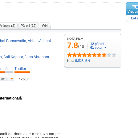
124
u
Articole (2)
Păreri (12)
Wiki
NOTA FILM
bhai Burmawalla
,
Abbas Alibhai
7.8
12
păreri
a
/
10
61
voturi
an
,
Anil Kapoor
,
John Abraham
Nota
IMDB: 5.4
rimă
Thriller
 gen
7 voturi
nternațională
panit de dorinta de a se razbuna pe