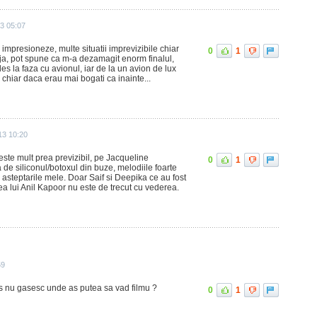
13 05:07
 impresioneze, multe situatii imprevizibile chiar
0
1
deja, pot spune ca m-a dezamagit enorm finalul,
es la faza cu avionul, iar de la un avion de lux
chiar daca erau mai bogati ca inainte...
013 10:20
este mult prea previzibil, pe Jacqueline
0
1
de siliconul/botoxul din buze, melodiile foarte
b asteptarile mele. Doar Saif si Deepika ce au fost
ea lui Anil Kapoor nu este de trecut cu vederea.
59
os nu gasesc unde as putea sa vad filmu ?
0
1