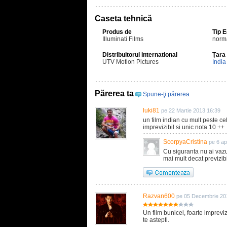
Caseta tehnică
Produs de
Tip 
Illuminati Films
norm
Distribuitorul international
Țara
UTV Motion Pictures
India
Părerea ta
Spune-ţi părerea
luki81
pe 22 Martie 2013 16:39
un film indian cu mult peste ce
imprevizibil si unic nota 10 ++
ScorpyaCristina
pe 6 ap
Cu siguranta nu ai vaz
mai mult decat previzibi
Razvan600
pe 05 Decembrie 20
Un film bunicel, foarte imprevizi
te astepti.