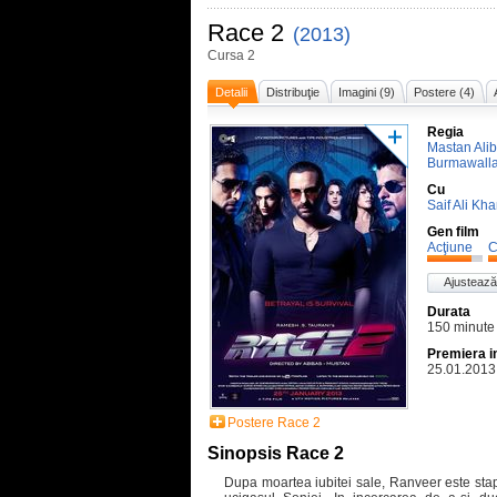
Race 2
(2013)
Cursa 2
Detalii
Distribuţie
Imagini (9)
Postere (4)
Regia
Mastan Ali
Burmawall
Cu
Saif Ali Kh
Gen film
Acţiune
C
Ajustează
Durata
150 minute
Premiera i
25.01.2013
Postere Race 2
Sinopsis Race 2
Dupa moartea iubitei sale, Ranveer este sta