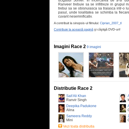
ucigasul Soniei. In incercarea de a-si d
Ranveer trebuie sa se infiltreze in grupul m
trebui sa se obisnuiasca sa traiasca intr-o l
pasul, unde loialitatea se schimba la fiecar
cuvant nesemnificativ.
A contribuit la sinopsis-ul filmului:
Ciprian_2007_tl
Contribuie la această pagină
şi câştigă DVD-uri!
Imagini Race 2
9 imagini
Distributie Race 2
Saif Ali Khan
Ranvir Singh
Deepika Padukone
Alina
Sameera Reddy
Mini
Vezi toata distributia