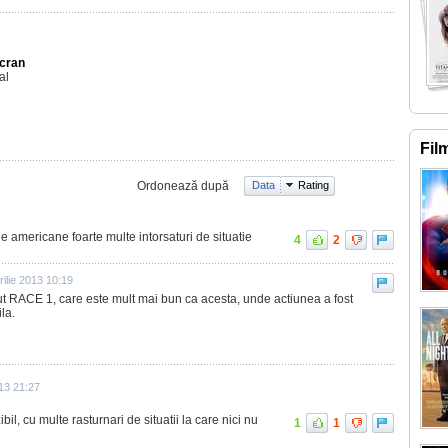
Ecran
al
Fil
Ordonează după
Data
Rating
le americane foarte multe intorsaturi de situatie
4
2
rilie 2013 10:19
ut RACE 1, care este mult mai bun ca acesta, unde actiunea a fost
la.
13 21:27
bil, cu multe rasturnari de situatii la care nici nu
1
1