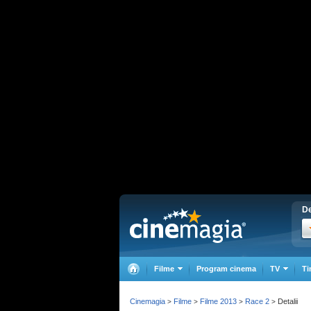
De
Filme
Program cinema
TV
Ti
Cinemagia
Filme
Filme 2013
Race 2
Detalii
>
>
>
>