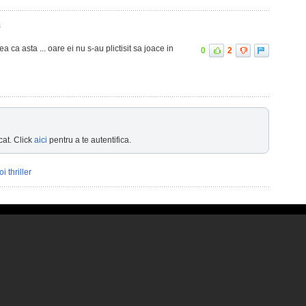
8
a ca asta ... oare ei nu s-au plictisit sa joace in
0
2
cat. Click
aici
pentru a te autentifica.
i thriller