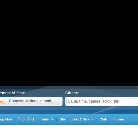
scoperă filme
Căutare
Comedie, acţiune, dramă, ...
mp liber
În curând
Trailer
Ştiri
Box Office
Club
Forum