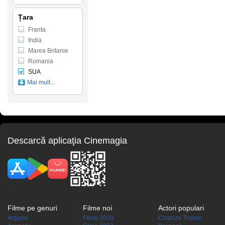
Țara
Franta
India
Marea Britanie
Romania
SUA
Mai mult...
Descarcă aplicaţia Cinemagia
Filme pe genuri
Filme noi
Actori populari
Acţiune
Filme 2028
Charlize Theron