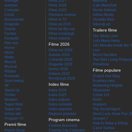
Animaţie
Filme 2027
Beyoncé
Aventuri
Filme 2026
Cate Blanchett
Comedie
Filme 2025
Nicole Kidman
Crimă
Premiere cinema
Adrien Brody
Documentar
Filme la TV
Osvaldo Ríos
Dragoste
Filme pe DVD
Născuţi azi
Dramă
Filme pe Blu-ray
Trailere filme
Familie
Filme româneşti
Our Sticky Love
Fantastic
Filme indiene
Let's Marry Harry
Film noir
Filme 2026
102 Minutes Inside the 
Horror
Filme noi 2026
Lion
Istoric
Actiune 2026
Blood Sacrifice
Mister
Comedie 2026
The Only Living Pickpocke
Muzică
Dragoste 2026
Primetime
Muzical
Horror 2026
Filme populare
Război
Indiene 2026
Romantic
Project Hail Mary
Româneşti 2026
Scurt metraj
În pielea mea
Index filme
SF
Wuthering Heights
Stand Up
Index 2026
Obsession
Thriller
Index 2025
Crime 101
Western
Index acţiune
Kîzîm
Taguri filme
Index comedie
Hoppers
Taguri stiri
Actori populari
The Secret Agent
Arhiva stiri
Regizori populari
Good Luck, Have Fun, D
Program TV
Scream 7
Program cinema
How to Make a Killing
Premii filme
Cinema Bucuresti
Cazul Samca
Premii Oscar
Cinema City Cotroceni