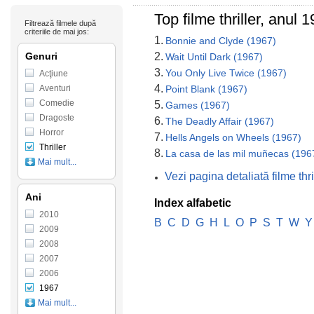
Top filme thriller, anul
Filtrează filmele după
criteriile de mai jos:
1.
Bonnie and Clyde (1967)
Genuri
2.
Wait Until Dark (1967)
3.
You Only Live Twice (1967)
Acţiune
4.
Aventuri
Point Blank (1967)
Comedie
5.
Games (1967)
Dragoste
6.
The Deadly Affair (1967)
Horror
7.
Hells Angels on Wheels (1967)
Thriller
8.
La casa de las mil muñecas (196
Mai mult...
Vezi pagina detaliată filme th
Ani
Index alfabetic
2010
B
C
D
G
H
L
O
P
S
T
W
Y
2009
2008
2007
2006
1967
Mai mult...