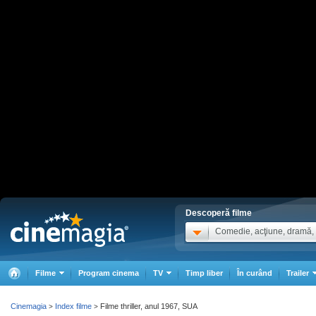
Descoperă filme
Comedie, acţiune, dramă, .
Filme
Program cinema
TV
Timp liber
În curând
Trailer
Cinemagia
Index filme
Filme thriller, anul 1967, SUA
>
>