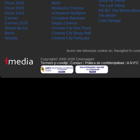
Dolce far niente
Oscar 2026
IMAX
The Last Viking
Oscar 2025
Movieplex Cinema
Kill Bill: The Whole Blood
Oscar 2024
Hollywood Multiplex
The Bride!
Cannes
Cineplexx Baneasa
Cold Storage
Cannes 2026
Happy Cinema
Globul de Aur
Cinema City Sun Plaza
Berlin
Cinema City Mega Mall
Venetia
Cinema City ParkLake
Acest site folosește cookie-uri. Navigând în conti
Copyright© 2000-2026 Cinemagia®
Termeni şi condiţii
|
Contact
|
Politica de confidențialitate
|
A.N.P.C