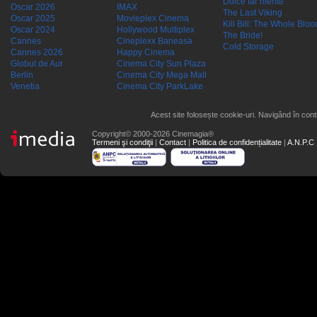
Dolce far niente
Oscar 2026
IMAX
The Last Viking
Oscar 2025
Movieplex Cinema
Kill Bill: The Whole Blood
Oscar 2024
Hollywood Multiplex
The Bride!
Cannes
Cineplexx Baneasa
Cold Storage
Cannes 2026
Happy Cinema
Globul de Aur
Cinema City Sun Plaza
Berlin
Cinema City Mega Mall
Venetia
Cinema City ParkLake
Acest site folosește cookie-uri. Navigând în conti
Copyright© 2000-2026 Cinemagia®
Termeni şi condiţii
|
Contact
|
Politica de confidențialitate
|
A.N.P.C