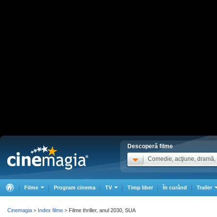
Descoperă filme
Comedie, acţiune, dramă, .
Filme
Program cinema
TV
Timp liber
În curând
Trailer
Cinemagia
Index filme
Filme thriller, anul 2030, SUA
>
>