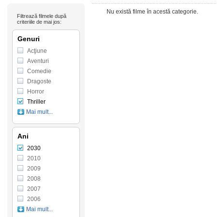
Nu există filme în acestă categorie.
Filtrează filmele după
criteriile de mai jos:
Genuri
Acţiune
Aventuri
Comedie
Dragoste
Horror
Thriller
Mai mult...
Ani
2030
2010
2009
2008
2007
2006
Mai mult...