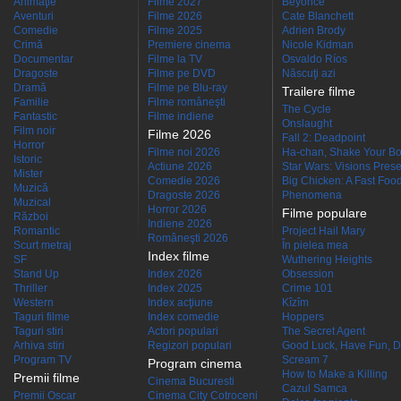
Animaţie
Filme 2027
Beyoncé
Aventuri
Filme 2026
Cate Blanchett
Comedie
Filme 2025
Adrien Brody
Crimă
Premiere cinema
Nicole Kidman
Documentar
Filme la TV
Osvaldo Ríos
Dragoste
Filme pe DVD
Născuţi azi
Dramă
Filme pe Blu-ray
Trailere filme
Familie
Filme româneşti
The Cycle
Fantastic
Filme indiene
Onslaught
Film noir
Filme 2026
Fall 2: Deadpoint
Horror
Filme noi 2026
Ha-chan, Shake Your Bo
Istoric
Actiune 2026
Star Wars: Visions Presen
Mister
Comedie 2026
Big Chicken: A Fast Food
Muzică
Dragoste 2026
Phenomena
Muzical
Horror 2026
Filme populare
Război
Indiene 2026
Romantic
Project Hail Mary
Româneşti 2026
Scurt metraj
În pielea mea
Index filme
SF
Wuthering Heights
Stand Up
Index 2026
Obsession
Thriller
Index 2025
Crime 101
Western
Index acţiune
Kîzîm
Taguri filme
Index comedie
Hoppers
Taguri stiri
Actori populari
The Secret Agent
Arhiva stiri
Regizori populari
Good Luck, Have Fun, D
Program TV
Scream 7
Program cinema
How to Make a Killing
Premii filme
Cinema Bucuresti
Cazul Samca
Premii Oscar
Cinema City Cotroceni