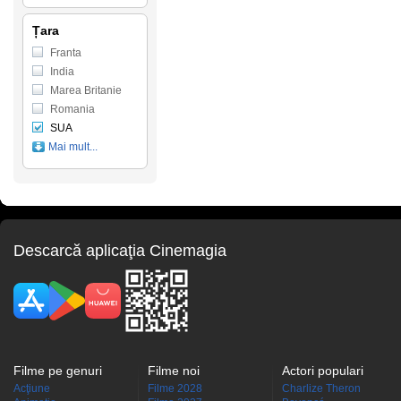
Țara
Franta
India
Marea Britanie
Romania
SUA
Mai mult...
Descarcă aplicaţia Cinemagia
Filme pe genuri
Filme noi
Actori populari
Acţiune
Filme 2028
Charlize Theron