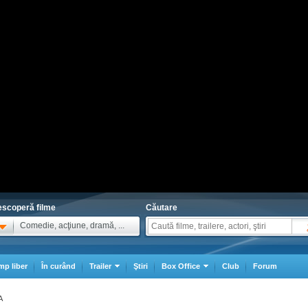
scoperă filme
Căutare
Comedie, acţiune, dramă, ...
mp liber
În curând
Trailer
Ştiri
Box Office
Club
Forum
A