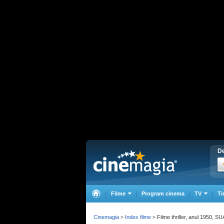
De
Filme
Program cinema
TV
Ti
Cinemagia
Index filme
Filme thriller, anul 1950, SU
>
>