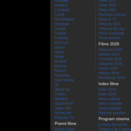
Animaţie
Filme 2027
Aventuri
Filme 2026
Comedie
Filme 2025
Crimă
Premiere cinema
Documentar
Filme la TV
Dragoste
Filme pe DVD
Dramă
Filme pe Blu-ray
Familie
Filme româneşti
Fantastic
Filme indiene
Film noir
Filme 2026
Horror
Filme noi 2026
Istoric
Actiune 2026
Mister
Comedie 2026
Muzică
Dragoste 2026
Muzical
Horror 2026
Război
Indiene 2026
Romantic
Româneşti 2026
Scurt metraj
Index filme
SF
Stand Up
Index 2026
Thriller
Index 2025
Western
Index acţiune
Taguri filme
Index comedie
Taguri stiri
Actori populari
Arhiva stiri
Regizori populari
Program TV
Program cinema
Premii filme
Cinema Bucuresti
Premii Oscar
Cinema City Cotroc