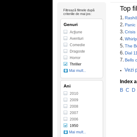
Top fi
Filtrează filmele după
criteriile de mai jos:
1.
Rashô
Genuri
2.
Panic 
3.
Crisis
Acţiune
4.
Aventuri
Whirlp
Comedie
5.
The B
Dragoste
6.
Dial 1
Horror
7.
Bells 
Thriller
Vezi 
Mai mult...
Index a
Ani
B
C
D
2010
2009
2008
2007
2006
1950
Mai mult...