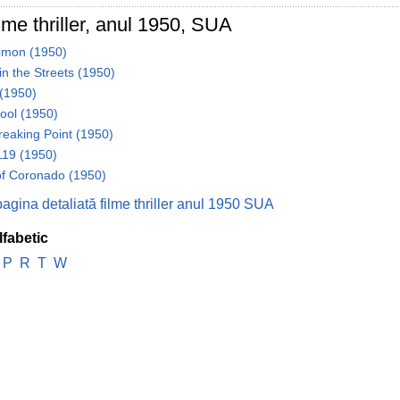
lme thriller, anul 1950, SUA
mon (1950)
in the Streets (1950)
 (1950)
ool (1950)
reaking Point (1950)
119 (1950)
of Coronado (1950)
pagina detaliată filme thriller anul 1950 SUA
lfabetic
P
R
T
W