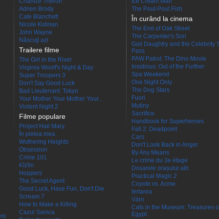
Charlize Theron
Ice Cream Man
Adrien Brody
The Pout-Pout Fish
Cate Blanchett
În curând la cinema
Nicole Kidman
The End of Oak Street
John Wayne
The Carpenter's Son
Născuţi azi
Gail Daughtry and the Celebrity 
Trailere filme
Pass
PAW Patrol: The Dino Movie
The Girl in the River
Insidious: Out of the Further
Virginia Woolf's Night & Day
Spa Weekend
Super Troopers 3
One Night Only
Don't Say Good Luck
The Dog Stars
Bad Lieutenant: Tokyo
Fuori
Your Mother Your Mother Your...
Mutiny
Violent Night 2
Sacrifice
Filme populare
Handbook for Superheroes
Project Hail Mary
Fall 2: Deadpoint
În pielea mea
Cars
Wuthering Heights
Don't Look Back in Anger
Obsession
By Any Means
Crime 101
Le crime du 3e étage
Kîzîm
Dosarele orașului alb
Hoppers
Practical Magic 2
The Secret Agent
Coyote vs. Acme
Good Luck, Have Fun, Don't Die
Iertarea
Scream 7
Värn
How to Make a Killing
Cats in the Museum: Treasures o
Cazul Samca
Egypt
eni