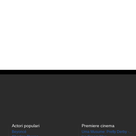
Actori populari
Premiere cinema
Beyoncé
Uma Musume: Pretty Derby -...