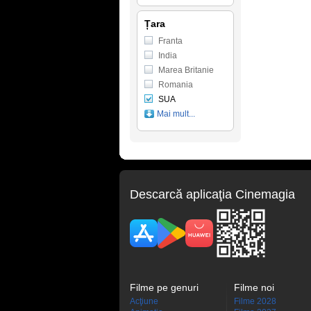
Țara
Franta
India
Marea Britanie
Romania
SUA
Mai mult...
Descarcă aplicaţia Cinemagia
Filme pe genuri
Filme noi
Acţiune
Filme 2028