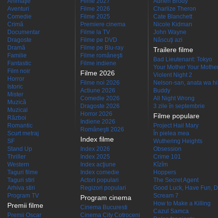
Animaţie
Filme 2027
Adrien Brody
Aventuri
Filme 2026
Charlize Theron
Comedie
Filme 2025
Cate Blanchett
Crimă
Premiere cinema
Nicole Kidman
Documentar
Filme la TV
John Wayne
Dragoste
Filme pe DVD
Născuţi azi
Dramă
Filme pe Blu-ray
Trailere filme
Familie
Filme româneşti
Bad Lieutenant: Tokyo
Fantastic
Filme indiene
Your Mother Your Mother 
Film noir
Filme 2026
Violent Night 2
Horror
Filme noi 2026
Nelson-san, anata wa hit
Istoric
Actiune 2026
Buddy
Mister
Comedie 2026
All Night Wrong
Muzică
Dragoste 2026
3 zile în septembrie
Muzical
Horror 2026
Filme populare
Război
Indiene 2026
Romantic
Project Hail Mary
Româneşti 2026
Scurt metraj
În pielea mea
Index filme
SF
Wuthering Heights
Stand Up
Index 2026
Obsession
Thriller
Index 2025
Crime 101
Western
Index acţiune
Kîzîm
Taguri filme
Index comedie
Hoppers
Taguri stiri
Actori populari
The Secret Agent
Arhiva stiri
Regizori populari
Good Luck, Have Fun, D
Program TV
Scream 7
Program cinema
How to Make a Killing
Premii filme
Cinema Bucuresti
Cazul Samca
Premii Oscar
Cinema City Cotroceni