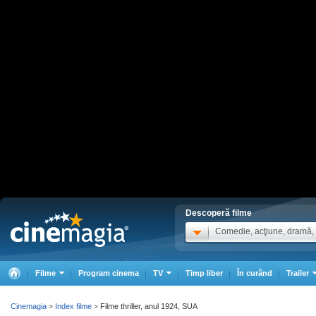
Descoperă filme
Comedie, acţiune, dramă, .
Filme
Program cinema
TV
Timp liber
În curând
Trailer
Cinemagia
Index filme
Filme thriller, anul 1924, SUA
>
>