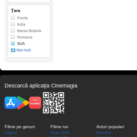
Țara
Franta
India
Marea Britanie
Romania
SUA
Mai mult...
Descarcă aplicaţia Cinemagia
Filme pe genuri
Filme noi
Actori populari
Acţiune
Filme 2028
Beyoncé