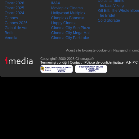
Dolce far niente
Oscar 2026
IMAX
The Last Viking
Oscar 2025
Movieplex Cinema
Kill Bill: The Whole Blood
Oscar 2024
Hollywood Multiplex
The Bride!
Cannes
Cineplexx Baneasa
Cold Storage
Cannes 2026
Happy Cinema
Globul de Aur
Cinema City Sun Plaza
Berlin
Cinema City Mega Mall
Venetia
Cinema City ParkLake
Acest site folosește cookie-uri. Navigând în conti
Copyright© 2000-2026 Cinemagia®
Termeni şi condiţii
|
Contact
|
Politica de confidențialitate
|
A.N.P.C