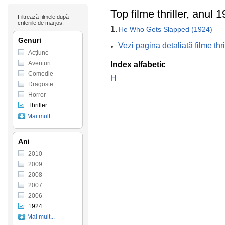
Top filme thriller, anul
Filtrează filmele după
criteriile de mai jos:
1.
He Who Gets Slapped (1924)
Genuri
Vezi pagina detaliată filme th
Acţiune
Aventuri
Index alfabetic
Comedie
H
Dragoste
Horror
Thriller
Mai mult...
Ani
2010
2009
2008
2007
2006
1924
Mai mult...