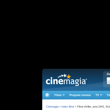
De
Filme
Program cinema
TV
Ti
Cinemagia
Index filme
Filme thriller, anul 1941, SU
>
>