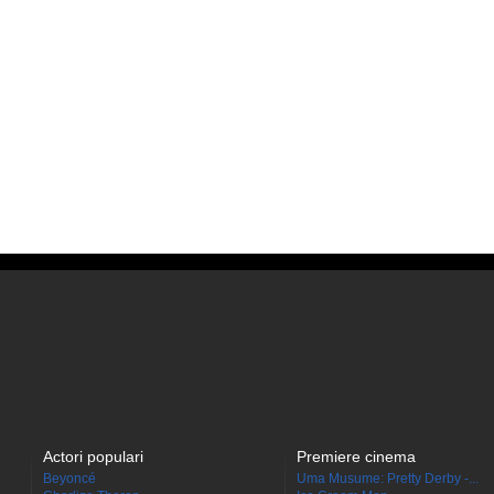
Actori populari
Premiere cinema
Beyoncé
Uma Musume: Pretty Derby -...