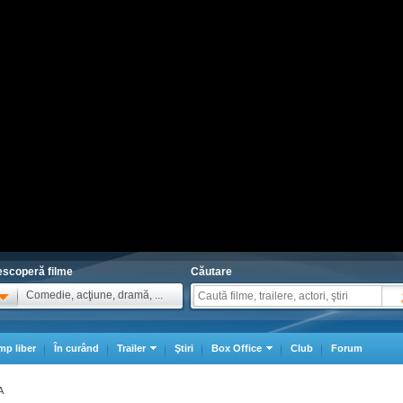
scoperă filme
Căutare
Comedie, acţiune, dramă, ...
mp liber
În curând
Trailer
Ştiri
Box Office
Club
Forum
A