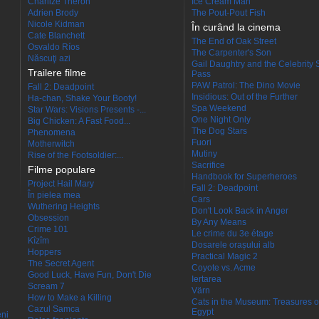
Charlize Theron
Ice Cream Man
Adrien Brody
The Pout-Pout Fish
Nicole Kidman
În curând la cinema
Cate Blanchett
The End of Oak Street
Osvaldo Ríos
The Carpenter's Son
Născuţi azi
Gail Daughtry and the Celebrity 
Trailere filme
Pass
PAW Patrol: The Dino Movie
Fall 2: Deadpoint
Insidious: Out of the Further
Ha-chan, Shake Your Booty!
Spa Weekend
Star Wars: Visions Presents -...
One Night Only
Big Chicken: A Fast Food...
The Dog Stars
Phenomena
Fuori
Motherwitch
Mutiny
Rise of the Footsoldier:...
Sacrifice
Filme populare
Handbook for Superheroes
Project Hail Mary
Fall 2: Deadpoint
În pielea mea
Cars
Wuthering Heights
Don't Look Back in Anger
Obsession
By Any Means
Crime 101
Le crime du 3e étage
Kîzîm
Dosarele orașului alb
Hoppers
Practical Magic 2
The Secret Agent
Coyote vs. Acme
Good Luck, Have Fun, Don't Die
Iertarea
Scream 7
Värn
How to Make a Killing
Cats in the Museum: Treasures o
Cazul Samca
Egypt
eni