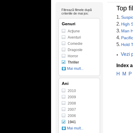
Top fi
Filtrează filmele după
criteriile de mai jos:
1.
Suspi
Genuri
2.
High S
3.
Man H
Acţiune
4.
Aventuri
Pacifi
Comedie
5.
Hold 
Dragoste
Vezi 
Horror
Thriller
Index a
Mai mult...
H
M
P
Ani
2010
2009
2008
2007
2006
1941
Mai mult...