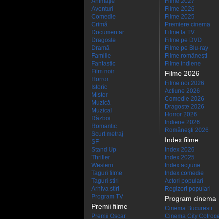
Animaţie
Filme 2027
Aventuri
Filme 2026
Comedie
Filme 2025
Crimă
Premiere cinema
Documentar
Filme la TV
Dragoste
Filme pe DVD
Dramă
Filme pe Blu-ray
Familie
Filme româneşti
Fantastic
Filme indiene
Film noir
Filme 2026
Horror
Filme noi 2026
Istoric
Actiune 2026
Mister
Comedie 2026
Muzică
Dragoste 2026
Muzical
Horror 2026
Război
Indiene 2026
Romantic
Româneşti 2026
Scurt metraj
Index filme
SF
Stand Up
Index 2026
Thriller
Index 2025
Western
Index acţiune
Taguri filme
Index comedie
Taguri stiri
Actori populari
Arhiva stiri
Regizori populari
Program TV
Program cinema
Premii filme
Cinema Bucuresti
Premii Oscar
Cinema City Cotroc