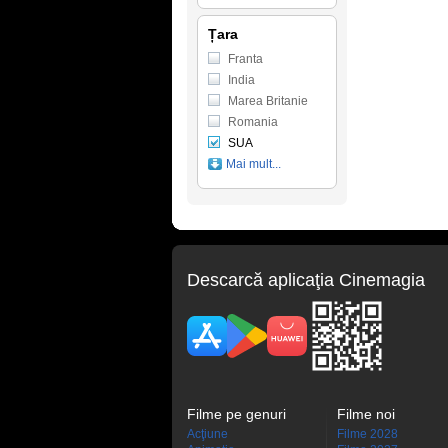
Țara
Franta
India
Marea Britanie
Romania
SUA
Mai mult...
Descarcă aplicaţia Cinemagia
Filme pe genuri
Filme noi
Acţiune
Filme 2028