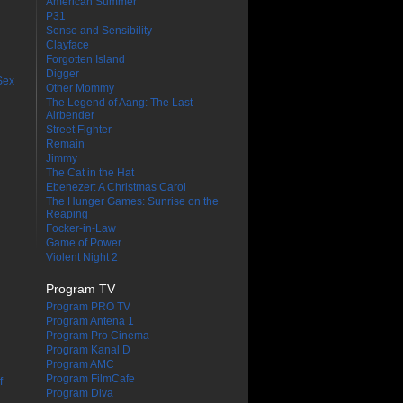
American Summer
P31
Sense and Sensibility
Clayface
Forgotten Island
Digger
Sex
Other Mommy
The Legend of Aang: The Last
Airbender
Street Fighter
Remain
Jimmy
The Cat in the Hat
Ebenezer: A Christmas Carol
The Hunger Games: Sunrise on the
Reaping
Focker-in-Law
Game of Power
Violent Night 2
Program TV
Program PRO TV
Program Antena 1
Program Pro Cinema
Program Kanal D
Program AMC
Program FilmCafe
f
Program Diva