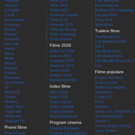
Animaţie
Filme 2027
Cate Blanchett
Aventuri
Filme 2026
Nicole Kidman
Comedie
Filme 2025
Matthew McConaughey
Crimă
Premiere cinema
Osvaldo Ríos
Documentar
Filme la TV
Hilary Duff
Dragoste
Filme pe DVD
Născuţi azi
Dramă
Filme pe Blu-ray
Trailere filme
Familie
Filme româneşti
Teambuilding 2
Fantastic
Filme indiene
CatVideoFest 2026
Film noir
Filme 2026
S to X
Horror
Filme noi 2026
Our Sticky Love
Istoric
Actiune 2026
Let's Marry Harry
Mister
Comedie 2026
102 Minutes Inside the 
Muzică
Dragoste 2026
Lion
Muzical
Horror 2026
Filme populare
Război
Indiene 2026
Romantic
Project Hail Mary
Româneşti 2026
Scurt metraj
În pielea mea
Index filme
SF
Wuthering Heights
Stand Up
Index 2026
Obsession
Thriller
Index 2025
Crime 101
Western
Index acţiune
Kîzîm
Taguri filme
Index comedie
Hoppers
Taguri stiri
Actori populari
Good Luck, Have Fun, D
Arhiva stiri
Regizori populari
The Secret Agent
Program TV
Scream 7
Program cinema
How to Make a Killing
Premii filme
Cinema Bucuresti
Cazul Samca
Premii Oscar
Cinema City Cotroceni