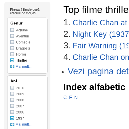
Top filme thril
Filtrează filmele după
criteriile de mai jos:
1.
Charlie Chan at
Genuri
Acţiune
2.
Night Key (1937
Aventuri
Comedie
3.
Fair Warning (1
Dragoste
4.
Horror
Charlie Chan o
Thriller
Mai mult...
Vezi pagina det
Ani
Index alfabetic
2010
2009
C
F
N
2008
2007
2006
1937
Mai mult...