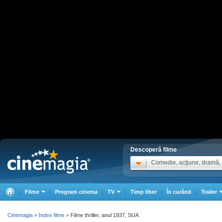
Descoperă filme
Comedie, acţiune, dramă, .
Filme
Program cinema
TV
Timp liber
În curând
Trailer
Cinemagia
Index filme
Filme thriller, anul 1937, SUA
>
>