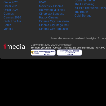
Dolce far niente
Oscar 2026
IMAX
The Last Viking
Oscar 2025
Movieplex Cinema
Kill Bill: The Whole Blood
Oscar 2024
Hollywood Multiplex
The Bride!
Cannes
Cineplexx Baneasa
Cold Storage
Cannes 2026
Happy Cinema
Globul de Aur
Cinema City Sun Plaza
Berlin
Cinema City Mega Mall
Venetia
Cinema City ParkLake
Acest site folosește cookie-uri. Navigând în conti
Copyright© 2000-2026 Cinemagia®
Termeni şi condiţii
|
Contact
|
Politica de confidențialitate
|
A.N.P.C