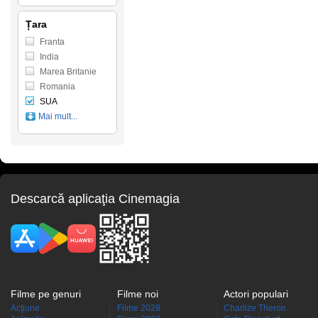
Țara
Franta
India
Marea Britanie
Romania
SUA
Mai mult...
Descarcă aplicaţia Cinemagia
Filme pe genuri
Filme noi
Actori populari
Acţiune
Filme 2028
Charlize Theron