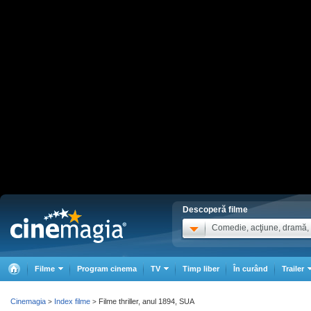
Descoperă filme
Comedie, acţiune, dramă, .
Filme
Program cinema
TV
Timp liber
În curând
Trailer
Cinemagia
Index filme
Filme thriller, anul 1894, SUA
>
>