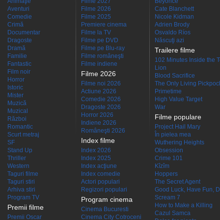
Animaţie
Filme 2027
Beyoncé
Aventuri
Filme 2026
Cate Blanchett
Comedie
Filme 2025
Nicole Kidman
Crimă
Premiere cinema
Adrien Brody
Documentar
Filme la TV
Osvaldo Ríos
Dragoste
Filme pe DVD
Născuţi azi
Dramă
Filme pe Blu-ray
Trailere filme
Familie
Filme româneşti
102 Minutes Inside the 
Fantastic
Filme indiene
Lion
Film noir
Filme 2026
Blood Sacrifice
Horror
Filme noi 2026
The Only Living Pickpocke
Istoric
Actiune 2026
Primetime
Mister
Comedie 2026
High Value Target
Muzică
Dragoste 2026
War
Muzical
Horror 2026
Filme populare
Război
Indiene 2026
Romantic
Project Hail Mary
Româneşti 2026
Scurt metraj
În pielea mea
Index filme
SF
Wuthering Heights
Stand Up
Index 2026
Obsession
Thriller
Index 2025
Crime 101
Western
Index acţiune
Kîzîm
Taguri filme
Index comedie
Hoppers
Taguri stiri
Actori populari
The Secret Agent
Arhiva stiri
Regizori populari
Good Luck, Have Fun, D
Program TV
Scream 7
Program cinema
How to Make a Killing
Premii filme
Cinema Bucuresti
Cazul Samca
Premii Oscar
Cinema City Cotroceni