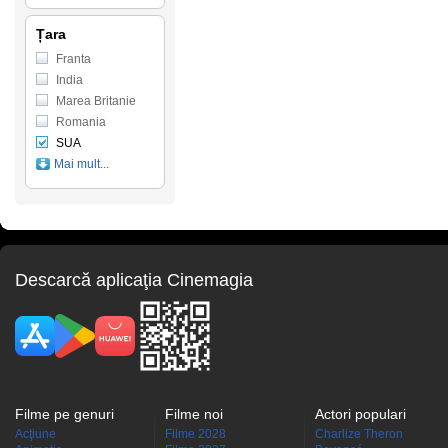
Țara
Franta
India
Marea Britanie
Romania
SUA
Mai mult...
Descarcă aplicaţia Cinemagia
Filme pe genuri
Filme noi
Actori populari
Acţiune
Filme 2028
Charlize Theron