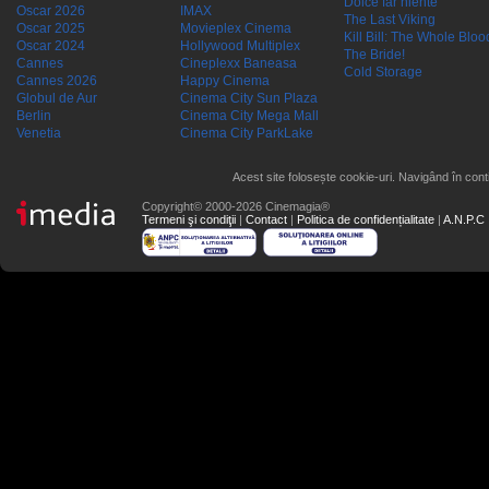
Dolce far niente
Oscar 2026
IMAX
The Last Viking
Oscar 2025
Movieplex Cinema
Kill Bill: The Whole Blood
Oscar 2024
Hollywood Multiplex
The Bride!
Cannes
Cineplexx Baneasa
Cold Storage
Cannes 2026
Happy Cinema
Globul de Aur
Cinema City Sun Plaza
Berlin
Cinema City Mega Mall
Venetia
Cinema City ParkLake
Acest site folosește cookie-uri. Navigând în conti
Copyright© 2000-2026 Cinemagia®
Termeni şi condiţii
|
Contact
|
Politica de confidențialitate
|
A.N.P.C