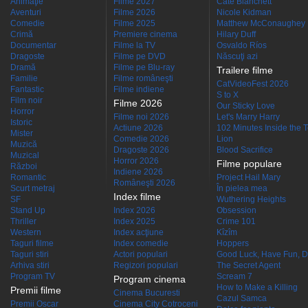
Animaţie
Filme 2027
Cate Blanchett
Aventuri
Filme 2026
Nicole Kidman
Comedie
Filme 2025
Matthew McConaughey
Crimă
Premiere cinema
Hilary Duff
Documentar
Filme la TV
Osvaldo Ríos
Dragoste
Filme pe DVD
Născuţi azi
Dramă
Filme pe Blu-ray
Trailere filme
Familie
Filme româneşti
CatVideoFest 2026
Fantastic
Filme indiene
S to X
Film noir
Filme 2026
Our Sticky Love
Horror
Filme noi 2026
Let's Marry Harry
Istoric
Actiune 2026
102 Minutes Inside the 
Mister
Comedie 2026
Lion
Muzică
Dragoste 2026
Blood Sacrifice
Muzical
Horror 2026
Filme populare
Război
Indiene 2026
Romantic
Project Hail Mary
Româneşti 2026
Scurt metraj
În pielea mea
Index filme
SF
Wuthering Heights
Stand Up
Index 2026
Obsession
Thriller
Index 2025
Crime 101
Western
Index acţiune
Kîzîm
Taguri filme
Index comedie
Hoppers
Taguri stiri
Actori populari
Good Luck, Have Fun, D
Arhiva stiri
Regizori populari
The Secret Agent
Program TV
Scream 7
Program cinema
How to Make a Killing
Premii filme
Cinema Bucuresti
Cazul Samca
Premii Oscar
Cinema City Cotroceni