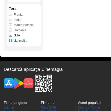
Țara
Franta
India
Marea Britanie
Romania
SUA
Mai mult...
Descarcă aplicaţia Cinemagia
Filme pe genuri
Filme noi
Actori populari
Acţiune
Filme 2028
Charlize Theron