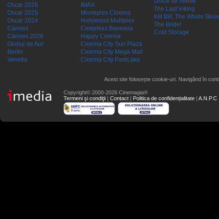
Dolce far niente
Oscar 2026
IMAX
The Last Viking
Oscar 2025
Movieplex Cinema
Kill Bill: The Whole Blood
Oscar 2024
Hollywood Multiplex
The Bride!
Cannes
Cineplexx Baneasa
Cold Storage
Cannes 2026
Happy Cinema
Globul de Aur
Cinema City Sun Plaza
Berlin
Cinema City Mega Mall
Venetia
Cinema City ParkLake
Acest site folosește cookie-uri. Navigând în conti
Copyright© 2000-2026 Cinemagia®
Termeni şi condiţii
|
Contact
|
Politica de confidențialitate
|
A.N.P.C