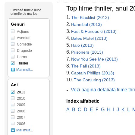
Top filme thriller, anul
Filtrează filmele după
criteriile de mai jos:
1.
The Blacklist (2013)
Genuri
2.
Hannibal (2013)
3.
Fast & Furious 6 (2013)
Acţiune
4.
Aventuri
Bates Motel (2013)
Comedie
5.
Halo (2013)
Dragoste
6.
Prisoners (2013)
Horror
7.
Now You See Me (2013)
Thriller
8.
The Fall (2013)
Mai mult...
9.
Captain Phillips (2013)
10.
The Conjuring (2013)
Ani
Vezi pagina detaliată filme th
2013
2010
Index alfabetic
2009
A
B
C
D
E
F
G
H
I
J
K
L
2008
2007
2006
Mai mult...