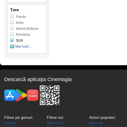
Țara
Franta
India
Marea Britanie
Romania
SUA
Mai mult...
Descarcă aplicaţia Cinemagia
Filme pe genuri
Filme noi
Actori populari
Acţiune
Filme 2028
Beyoncé