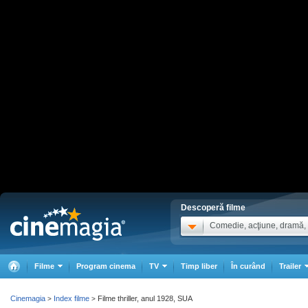
Descoperă filme
Comedie, acţiune, dramă, .
Filme
Program cinema
TV
Timp liber
În curând
Trailer
Cinemagia
Index filme
Filme thriller, anul 1928, SUA
>
>