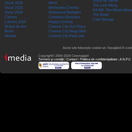
Dolce far niente
Oscar 2026
IMAX
The Last Viking
Oscar 2025
Movieplex Cinema
Kill Bill: The Whole Blood
Oscar 2024
Hollywood Multiplex
The Bride!
Cannes
Cineplexx Baneasa
Cold Storage
Cannes 2026
Happy Cinema
Globul de Aur
Cinema City Sun Plaza
Berlin
Cinema City Mega Mall
Venetia
Cinema City ParkLake
Acest site folosește cookie-uri. Navigând în conti
Copyright© 2000-2026 Cinemagia®
Termeni şi condiţii
|
Contact
|
Politica de confidențialitate
|
A.N.P.C