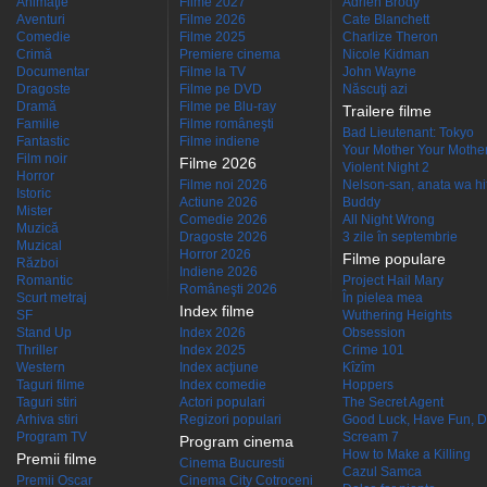
Animaţie
Filme 2027
Adrien Brody
Aventuri
Filme 2026
Cate Blanchett
Comedie
Filme 2025
Charlize Theron
Crimă
Premiere cinema
Nicole Kidman
Documentar
Filme la TV
John Wayne
Dragoste
Filme pe DVD
Născuţi azi
Dramă
Filme pe Blu-ray
Trailere filme
Familie
Filme româneşti
Bad Lieutenant: Tokyo
Fantastic
Filme indiene
Your Mother Your Mother 
Film noir
Filme 2026
Violent Night 2
Horror
Filme noi 2026
Nelson-san, anata wa hit
Istoric
Actiune 2026
Buddy
Mister
Comedie 2026
All Night Wrong
Muzică
Dragoste 2026
3 zile în septembrie
Muzical
Horror 2026
Filme populare
Război
Indiene 2026
Romantic
Project Hail Mary
Româneşti 2026
Scurt metraj
În pielea mea
Index filme
SF
Wuthering Heights
Stand Up
Index 2026
Obsession
Thriller
Index 2025
Crime 101
Western
Index acţiune
Kîzîm
Taguri filme
Index comedie
Hoppers
Taguri stiri
Actori populari
The Secret Agent
Arhiva stiri
Regizori populari
Good Luck, Have Fun, D
Program TV
Scream 7
Program cinema
How to Make a Killing
Premii filme
Cinema Bucuresti
Cazul Samca
Premii Oscar
Cinema City Cotroceni