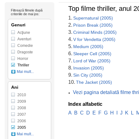
Top filme thriller, anul
Filtrează filmele după
criteriile de mai jos:
1.
Supernatural (2005)
Genuri
2.
Prison Break (2005)
3.
Criminal Minds (2005)
Acţiune
4.
Aventuri
V for Vendetta (2005)
Comedie
5.
Medium (2005)
Dragoste
6.
Sleeper Cell (2005)
Horror
7.
Lord of War (2005)
Thriller
8.
Invasion (2005)
Mai mult...
9.
Sin City (2005)
10.
The Jacket (2005)
Ani
Vezi pagina detaliată filme th
2010
2009
Index alfabetic
2008
A
B
C
D
E
F
G
H
I
J
K
L
2007
2006
2005
Mai mult...