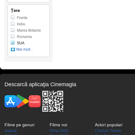
Țara
Franta
India
Marea Britanie
Romania
SUA
Mai mult...
Descarcă aplicaţia Cinemagia
Filme pe genuri
Filme noi
Actori populari
Acţiune
Filme 2028
Charlize Theron