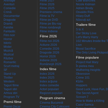
Animaţie
Filme 2027
Cate Blanchett
Aventuri
Filme 2026
Nicole Kidman
Comedie
Filme 2025
Adrien Brody
Crimă
Premiere cinema
Osvaldo Ríos
Documentar
Filme la TV
Hilary Duff
Dragoste
Filme pe DVD
Născuţi azi
Dramă
Filme pe Blu-ray
Trailere filme
Familie
Filme româneşti
S to X
Fantastic
Filme indiene
Our Sticky Love
Film noir
Filme 2026
Let's Marry Harry
Horror
Filme noi 2026
102 Minutes Inside the 
Istoric
Actiune 2026
Lion
Mister
Comedie 2026
Blood Sacrifice
Muzică
Dragoste 2026
The Only Living Pickpocke
Muzical
Horror 2026
Filme populare
Război
Indiene 2026
Romantic
Project Hail Mary
Româneşti 2026
Scurt metraj
În pielea mea
Index filme
SF
Wuthering Heights
Stand Up
Index 2026
Obsession
Thriller
Index 2025
Crime 101
Western
Index acţiune
Kîzîm
Taguri filme
Index comedie
Hoppers
Taguri stiri
Actori populari
Good Luck, Have Fun, D
Arhiva stiri
Regizori populari
The Secret Agent
Program TV
Scream 7
Program cinema
How to Make a Killing
Premii filme
Cinema Bucuresti
Cazul Samca
Premii Oscar
Cinema City Cotroceni