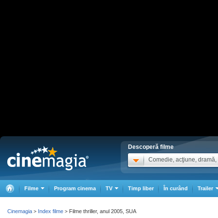
Descoperă filme
Comedie, acţiune, dramă, .
Filme
Program cinema
TV
Timp liber
În curând
Trailer
Cinemagia
Index filme
Filme thriller, anul 2005, SUA
>
>