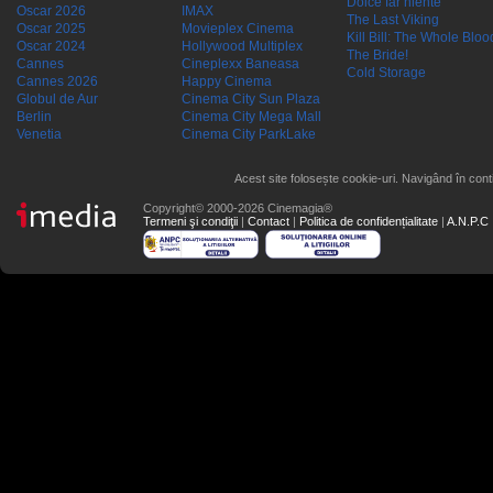
Dolce far niente
Oscar 2026
IMAX
The Last Viking
Oscar 2025
Movieplex Cinema
Kill Bill: The Whole Blood
Oscar 2024
Hollywood Multiplex
The Bride!
Cannes
Cineplexx Baneasa
Cold Storage
Cannes 2026
Happy Cinema
Globul de Aur
Cinema City Sun Plaza
Berlin
Cinema City Mega Mall
Venetia
Cinema City ParkLake
Acest site folosește cookie-uri. Navigând în conti
Copyright© 2000-2026 Cinemagia®
Termeni şi condiţii
|
Contact
|
Politica de confidențialitate
|
A.N.P.C