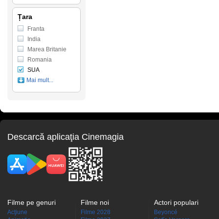
Țara
Franta
India
Marea Britanie
Romania
SUA
Mai mult...
Descarcă aplicaţia Cinemagia
Filme pe genuri
Filme noi
Actori populari
Acţiune
Filme 2028
Beyoncé