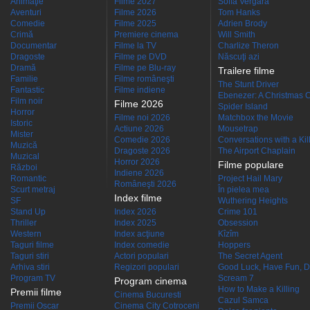
Animaţie
Filme 2027
Sofía Vergara
Aventuri
Filme 2026
Tom Hanks
Comedie
Filme 2025
Adrien Brody
Crimă
Premiere cinema
Will Smith
Documentar
Filme la TV
Charlize Theron
Dragoste
Filme pe DVD
Născuţi azi
Dramă
Filme pe Blu-ray
Trailere filme
Familie
Filme româneşti
The Stunt Driver
Fantastic
Filme indiene
Ebenezer: A Christmas C
Film noir
Filme 2026
Spider Island
Horror
Filme noi 2026
Matchbox the Movie
Istoric
Actiune 2026
Mousetrap
Mister
Comedie 2026
Conversations with a Kille
Muzică
Dragoste 2026
The Airport Chaplain
Muzical
Horror 2026
Filme populare
Război
Indiene 2026
Romantic
Project Hail Mary
Româneşti 2026
Scurt metraj
În pielea mea
Index filme
SF
Wuthering Heights
Stand Up
Index 2026
Crime 101
Thriller
Index 2025
Obsession
Western
Index acţiune
Kîzîm
Taguri filme
Index comedie
Hoppers
Taguri stiri
Actori populari
The Secret Agent
Arhiva stiri
Regizori populari
Good Luck, Have Fun, D
Program TV
Scream 7
Program cinema
How to Make a Killing
Premii filme
Cinema Bucuresti
Cazul Samca
Premii Oscar
Cinema City Cotroceni