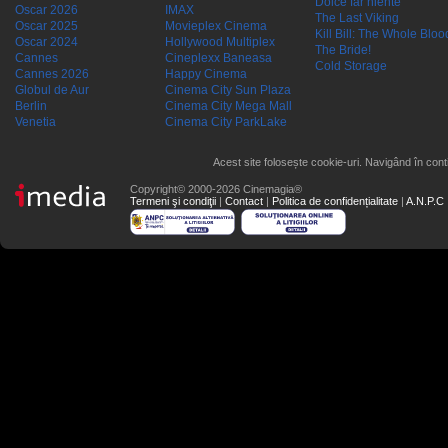
Dolce far niente
Oscar 2026
IMAX
The Last Viking
Oscar 2025
Movieplex Cinema
Kill Bill: The Whole Blood
Oscar 2024
Hollywood Multiplex
The Bride!
Cannes
Cineplexx Baneasa
Cold Storage
Cannes 2026
Happy Cinema
Globul de Aur
Cinema City Sun Plaza
Berlin
Cinema City Mega Mall
Venetia
Cinema City ParkLake
Acest site folosește cookie-uri. Navigând în conti
Copyright© 2000-2026 Cinemagia®
Termeni şi condiţii
|
Contact
|
Politica de confidențialitate
|
A.N.P.C