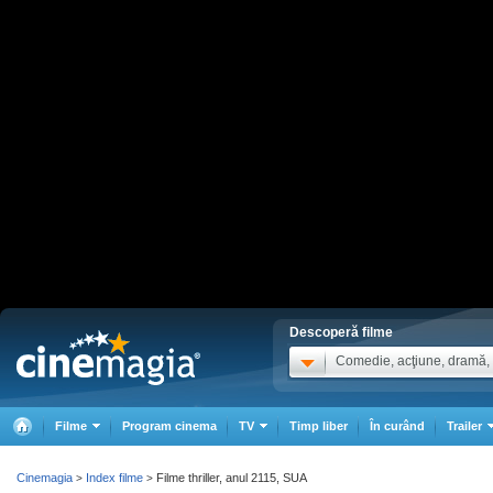
Descoperă filme
Comedie, acţiune, dramă, .
Filme
Program cinema
TV
Timp liber
În curând
Trailer
Cinemagia
Index filme
Filme thriller, anul 2115, SUA
>
>