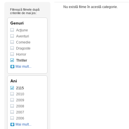
Nu există filme în acestă categorie.
Filtrează filmele după
criteriile de mai jos:
Genuri
Acţiune
Aventuri
Comedie
Dragoste
Horror
Thriller
Mai mult...
Ani
2115
2010
2009
2008
2007
2006
Mai mult...