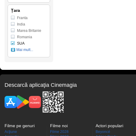
Țara
Franta
India
Marea Britanie
Romania
SUA
Mai mult...
Descarcă aplicaţia Cinemagia
Filme pe genuri
Filme noi
Actori populari
Acţiune
Filme 2028
Beyoncé