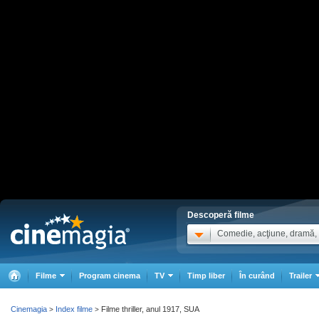
Descoperă filme
Comedie, acţiune, dramă, .
Filme
Program cinema
TV
Timp liber
În curând
Trailer
Cinemagia
Index filme
Filme thriller, anul 1917, SUA
>
>