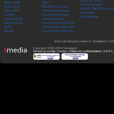
Dolce far niente
Oscar 2026
IMAX
The Last Viking
Oscar 2025
Movieplex Cinema
Kill Bill: The Whole Blood
Oscar 2024
Hollywood Multiplex
The Bride!
Cannes
Cineplexx Baneasa
Cold Storage
Cannes 2026
Happy Cinema
Globul de Aur
Cinema City Sun Plaza
Berlin
Cinema City Mega Mall
Venetia
Cinema City ParkLake
Acest site folosește cookie-uri. Navigând în conti
Copyright© 2000-2026 Cinemagia®
Termeni şi condiţii
|
Contact
|
Politica de confidențialitate
|
A.N.P.C