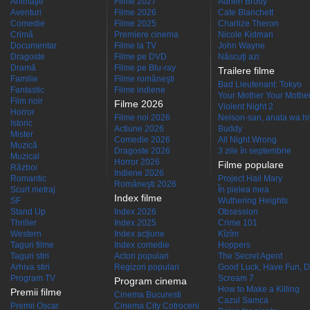
Animaţie
Filme 2027
Adrien Brody
Aventuri
Filme 2026
Cate Blanchett
Comedie
Filme 2025
Charlize Theron
Crimă
Premiere cinema
Nicole Kidman
Documentar
Filme la TV
John Wayne
Dragoste
Filme pe DVD
Născuţi azi
Dramă
Filme pe Blu-ray
Trailere filme
Familie
Filme româneşti
Bad Lieutenant: Tokyo
Fantastic
Filme indiene
Your Mother Your Mother 
Film noir
Filme 2026
Violent Night 2
Horror
Filme noi 2026
Nelson-san, anata wa hit
Istoric
Actiune 2026
Buddy
Mister
Comedie 2026
All Night Wrong
Muzică
Dragoste 2026
3 zile în septembrie
Muzical
Horror 2026
Filme populare
Război
Indiene 2026
Romantic
Project Hail Mary
Româneşti 2026
Scurt metraj
În pielea mea
Index filme
SF
Wuthering Heights
Stand Up
Index 2026
Obsession
Thriller
Index 2025
Crime 101
Western
Index acţiune
Kîzîm
Taguri filme
Index comedie
Hoppers
Taguri stiri
Actori populari
The Secret Agent
Arhiva stiri
Regizori populari
Good Luck, Have Fun, D
Program TV
Scream 7
Program cinema
How to Make a Killing
Premii filme
Cinema Bucuresti
Cazul Samca
Premii Oscar
Cinema City Cotroceni