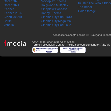
Oscar 2025
Movieplex Cinema
Kill Bill: The Whole Blood
Oscar 2024
Hollywood Multiplex
The Bride!
Cannes
Cineplexx Baneasa
Cold Storage
Cannes 2026
Happy Cinema
Globul de Aur
Cinema City Sun Plaza
Berlin
Cinema City Mega Mall
Venetia
Cinema City ParkLake
Acest site folosește cookie-uri. Navigând în conti
Copyright© 2000-2026 Cinemagia®
Termeni şi condiţii
|
Contact
|
Politica de confidențialitate
|
A.N.P.C