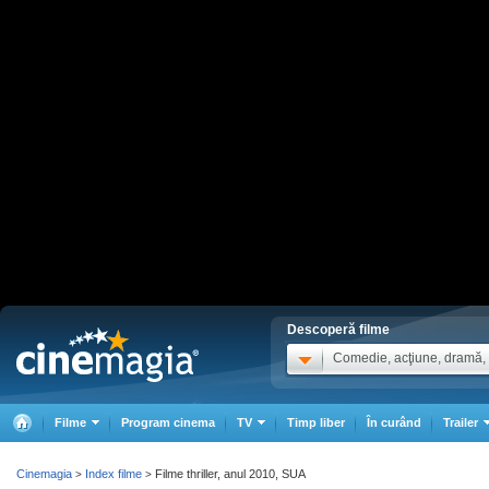
Descoperă filme
Comedie, acţiune, dramă, .
Filme
Program cinema
TV
Timp liber
În curând
Trailer
Cinemagia
Index filme
Filme thriller, anul 2010, SUA
>
>