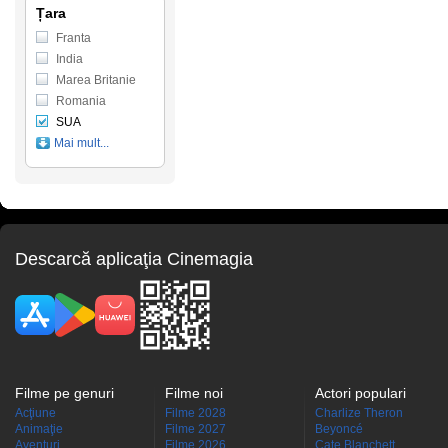
Țara
Franta
India
Marea Britanie
Romania
SUA
Mai mult...
Descarcă aplicaţia Cinemagia
Filme pe genuri
Filme noi
Actori populari
Acţiune
Filme 2028
Charlize Theron
Animaţie
Filme 2027
Beyoncé
Aventuri
Filme 2026
Cate Blanchett