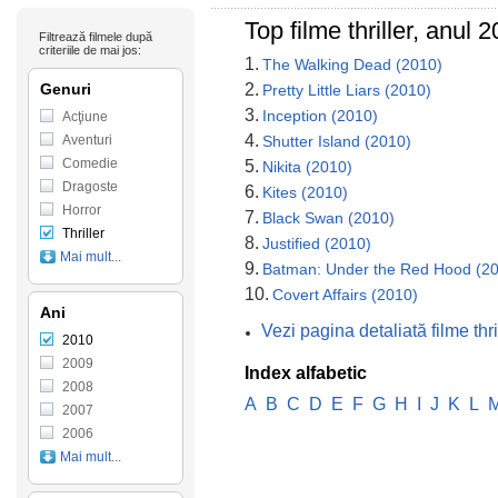
Top filme thriller, anul
Filtrează filmele după
criteriile de mai jos:
1.
The Walking Dead (2010)
Genuri
2.
Pretty Little Liars (2010)
3.
Inception (2010)
Acţiune
4.
Aventuri
Shutter Island (2010)
Comedie
5.
Nikita (2010)
Dragoste
6.
Kites (2010)
Horror
7.
Black Swan (2010)
Thriller
8.
Justified (2010)
Mai mult...
9.
Batman: Under the Red Hood (2
10.
Covert Affairs (2010)
Ani
Vezi pagina detaliată filme th
2010
2009
Index alfabetic
2008
A
B
C
D
E
F
G
H
I
J
K
L
2007
2006
Mai mult...