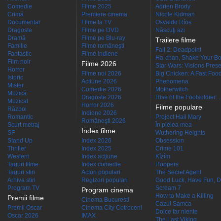
Comedie
Filme 2025
Adrien Brody
Crimă
Premiere cinema
Nicole Kidman
Documentar
Filme la TV
Osvaldo Ríos
Dragoste
Filme pe DVD
Născuţi azi
Dramă
Filme pe Blu-ray
Trailere filme
Familie
Filme româneşti
Fall 2: Deadpoint
Fantastic
Filme indiene
Ha-chan, Shake Your Bo
Film noir
Filme 2026
Star Wars: Visions Presen
Horror
Filme noi 2026
Big Chicken: A Fast Food
Istoric
Actiune 2026
Phenomena
Mister
Comedie 2026
Motherwitch
Muzică
Dragoste 2026
Rise of the Footsoldier:..
Muzical
Horror 2026
Filme populare
Război
Indiene 2026
Romantic
Project Hail Mary
Româneşti 2026
Scurt metraj
În pielea mea
Index filme
SF
Wuthering Heights
Stand Up
Index 2026
Obsession
Thriller
Index 2025
Crime 101
Western
Index acţiune
Kîzîm
Taguri filme
Index comedie
Hoppers
Taguri stiri
Actori populari
The Secret Agent
Arhiva stiri
Regizori populari
Good Luck, Have Fun, D
Program TV
Scream 7
Program cinema
How to Make a Killing
Premii filme
Cinema Bucuresti
Cazul Samca
Premii Oscar
Cinema City Cotroceni
Dolce far niente
Oscar 2026
IMAX
The Last Viking