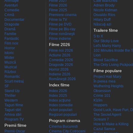
Animaţie
Filme 2027
Cate Blanchett
Aventuri
Filme 2026
Adrien Brody
Comedie
Filme 2025
Nicole Kidman
Crimă
Premiere cinema
Osvaldo Ríos
Documentar
Filme la TV
Hilary Duff
Dragoste
Filme pe DVD
Născuţi azi
Dramă
Filme pe Blu-ray
Trailere filme
Familie
Filme româneşti
S to X
Fantastic
Filme indiene
Our Sticky Love
Film noir
Filme 2026
Let's Marry Harry
Horror
Filme noi 2026
102 Minutes Inside the 
Istoric
Actiune 2026
Lion
Mister
Comedie 2026
Blood Sacrifice
Muzică
Dragoste 2026
The Only Living Pickpocke
Muzical
Horror 2026
Filme populare
Război
Indiene 2026
Romantic
Project Hail Mary
Româneşti 2026
Scurt metraj
În pielea mea
Index filme
SF
Wuthering Heights
Stand Up
Index 2026
Obsession
Thriller
Index 2025
Crime 101
Western
Index acţiune
Kîzîm
Taguri filme
Index comedie
Hoppers
Taguri stiri
Actori populari
Good Luck, Have Fun, D
Arhiva stiri
Regizori populari
The Secret Agent
Program TV
Scream 7
Program cinema
How to Make a Killing
Premii filme
Cinema Bucuresti
Cazul Samca
Premii Oscar
Cinema City Cotroceni