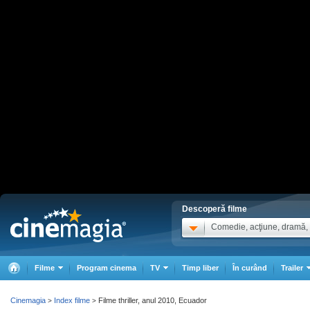
Descoperă filme
Comedie, acţiune, dramă, .
Filme
Program cinema
TV
Timp liber
În curând
Trailer
Cinemagia
Index filme
Filme thriller, anul 2010, Ecuador
>
>