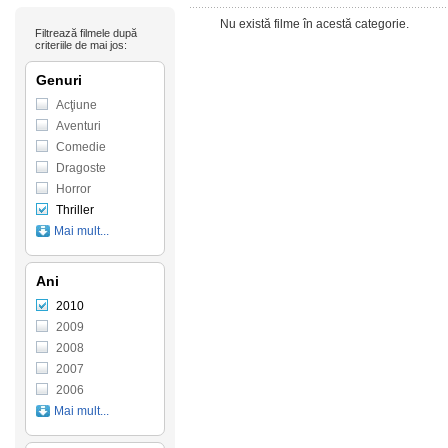
Nu există filme în acestă categorie.
Filtrează filmele după
criteriile de mai jos:
Genuri
Acţiune
Aventuri
Comedie
Dragoste
Horror
Thriller
Mai mult...
Ani
2010
2009
2008
2007
2006
Mai mult...