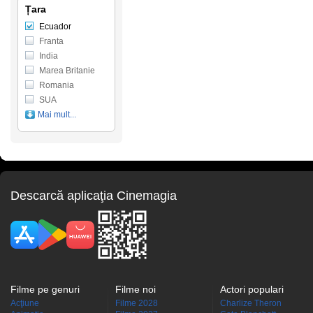
Țara
Ecuador
Franta
India
Marea Britanie
Romania
SUA
Mai mult...
Descarcă aplicaţia Cinemagia
Filme pe genuri
Filme noi
Actori populari
Acţiune
Filme 2028
Charlize Theron