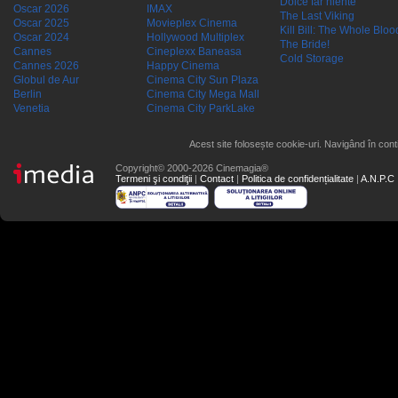
Dolce far niente
Oscar 2026
IMAX
The Last Viking
Oscar 2025
Movieplex Cinema
Kill Bill: The Whole Blood
Oscar 2024
Hollywood Multiplex
The Bride!
Cannes
Cineplexx Baneasa
Cold Storage
Cannes 2026
Happy Cinema
Globul de Aur
Cinema City Sun Plaza
Berlin
Cinema City Mega Mall
Venetia
Cinema City ParkLake
Acest site folosește cookie-uri. Navigând în conti
Copyright© 2000-2026 Cinemagia®
Termeni şi condiţii
|
Contact
|
Politica de confidențialitate
|
A.N.P.C