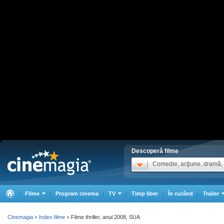
Descoperă filme
Comedie, acţiune, dramă, .
Filme
Program cinema
TV
Timp liber
În curând
Trailer
Cinemagia
Index filme
Filme thriller, anul 2008, SUA
>
>