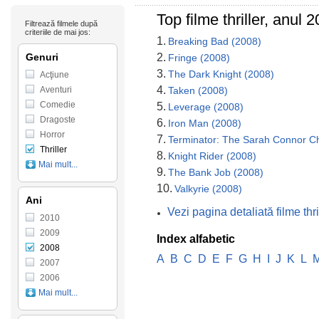
Top filme thriller, anul
Filtrează filmele după
criteriile de mai jos:
1.
Breaking Bad (2008)
Genuri
2.
Fringe (2008)
3.
The Dark Knight (2008)
Acţiune
4.
Aventuri
Taken (2008)
Comedie
5.
Leverage (2008)
Dragoste
6.
Iron Man (2008)
Horror
7.
Terminator: The Sarah Connor Ch
Thriller
8.
Knight Rider (2008)
Mai mult...
9.
The Bank Job (2008)
10.
Valkyrie (2008)
Ani
Vezi pagina detaliată filme th
2010
2009
Index alfabetic
2008
A
B
C
D
E
F
G
H
I
J
K
L
2007
2006
Mai mult...