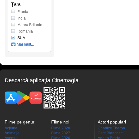
Țara
Franta
India
Marea Britanie
Romania
SUA
Mai mult...
Descarcă aplicaţia Cinemagia
Filme pe genuri
Filme noi
Actori populari
Acţiune
Filme 2028
Charlize Theron
Animaţie
Filme 2027
Cate Blanchett
Aventuri
Filme 2026
Adrien Brody