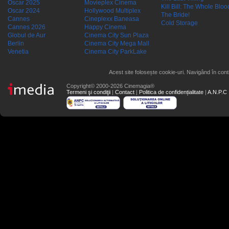
Oscar 2025
Movieplex Cinema
Kill Bill: The Whole Blood
Oscar 2024
Hollywood Multiplex
The Bride!
Cannes
Cineplexx Baneasa
Cold Storage
Cannes 2026
Happy Cinema
Globul de Aur
Cinema City Sun Plaza
Berlin
Cinema City Mega Mall
Venetia
Cinema City ParkLake
Acest site folosește cookie-uri. Navigând în conti
Copyright© 2000-2026 Cinemagia®
Termeni şi condiţii
|
Contact
|
Politica de confidențialitate
|
A.N.P.C