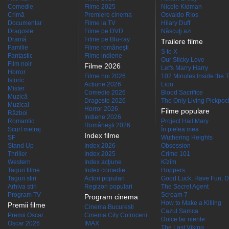
Comedie
Filme 2025
Nicole Kidman
Crimă
Premiere cinema
Osvaldo Ríos
Documentar
Filme la TV
Hilary Duff
Dragoste
Filme pe DVD
Născuţi azi
Dramă
Filme pe Blu-ray
Trailere filme
Familie
Filme româneşti
S to X
Fantastic
Filme indiene
Our Sticky Love
Film noir
Filme 2026
Let's Marry Harry
Horror
Filme noi 2026
102 Minutes Inside the 
Istoric
Actiune 2026
Lion
Mister
Comedie 2026
Blood Sacrifice
Muzică
Dragoste 2026
The Only Living Pickpocke
Muzical
Horror 2026
Filme populare
Război
Indiene 2026
Romantic
Project Hail Mary
Româneşti 2026
Scurt metraj
În pielea mea
Index filme
SF
Wuthering Heights
Stand Up
Index 2026
Obsession
Thriller
Index 2025
Crime 101
Western
Index acţiune
Kîzîm
Taguri filme
Index comedie
Hoppers
Taguri stiri
Actori populari
Good Luck, Have Fun, D
Arhiva stiri
Regizori populari
The Secret Agent
Program TV
Scream 7
Program cinema
How to Make a Killing
Premii filme
Cinema Bucuresti
Cazul Samca
Premii Oscar
Cinema City Cotroceni
Dolce far niente
Oscar 2026
IMAX
The Last Viking