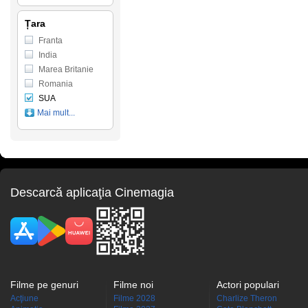
Țara
Franta
India
Marea Britanie
Romania
SUA
Mai mult...
Descarcă aplicaţia Cinemagia
Filme pe genuri
Filme noi
Actori populari
Acţiune
Filme 2028
Charlize Theron