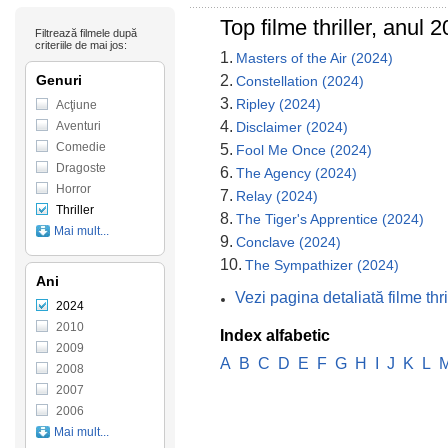
Top filme thriller, anul
Filtrează filmele după
criteriile de mai jos:
1.
Masters of the Air (2024)
Genuri
2.
Constellation (2024)
3.
Ripley (2024)
Acţiune
4.
Aventuri
Disclaimer (2024)
Comedie
5.
Fool Me Once (2024)
Dragoste
6.
The Agency (2024)
Horror
7.
Relay (2024)
Thriller
8.
The Tiger's Apprentice (2024)
Mai mult...
9.
Conclave (2024)
10.
The Sympathizer (2024)
Ani
Vezi pagina detaliată filme th
2024
2010
Index alfabetic
2009
A
B
C
D
E
F
G
H
I
J
K
L
2008
2007
2006
Mai mult...