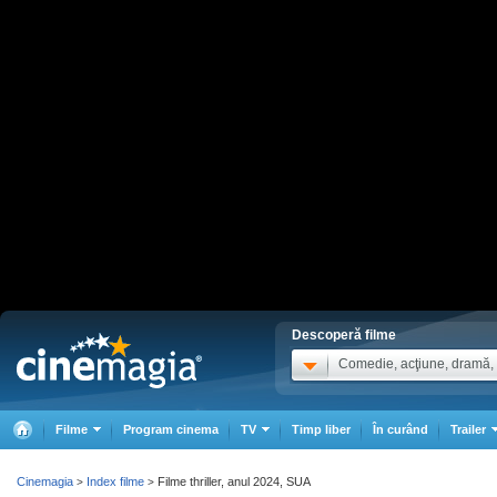
Descoperă filme
Comedie, acţiune, dramă, .
Filme
Program cinema
TV
Timp liber
În curând
Trailer
Cinemagia
Index filme
Filme thriller, anul 2024, SUA
>
>