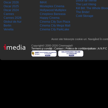
Dolce far niente
Oscar 2026
IMAX
The Last Viking
Oscar 2025
Movieplex Cinema
Kill Bill: The Whole Blood
Oscar 2024
Hollywood Multiplex
The Bride!
Cannes
Cineplexx Baneasa
Cold Storage
Cannes 2026
Happy Cinema
Globul de Aur
Cinema City Sun Plaza
Berlin
Cinema City Mega Mall
Venetia
Cinema City ParkLake
Acest site folosește cookie-uri. Navigând în conti
Copyright© 2000-2026 Cinemagia®
Termeni şi condiţii
|
Contact
|
Politica de confidențialitate
|
A.N.P.C