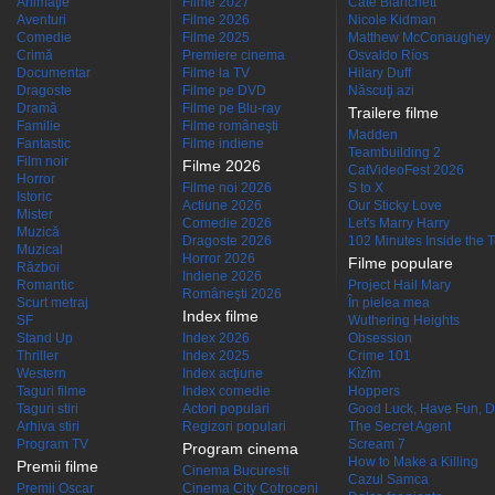
Animaţie
Filme 2027
Cate Blanchett
Aventuri
Filme 2026
Nicole Kidman
Comedie
Filme 2025
Matthew McConaughey
Crimă
Premiere cinema
Osvaldo Ríos
Documentar
Filme la TV
Hilary Duff
Dragoste
Filme pe DVD
Născuţi azi
Dramă
Filme pe Blu-ray
Trailere filme
Familie
Filme româneşti
Madden
Fantastic
Filme indiene
Teambuilding 2
Film noir
Filme 2026
CatVideoFest 2026
Horror
Filme noi 2026
S to X
Istoric
Actiune 2026
Our Sticky Love
Mister
Comedie 2026
Let's Marry Harry
Muzică
Dragoste 2026
102 Minutes Inside the 
Muzical
Horror 2026
Filme populare
Război
Indiene 2026
Romantic
Project Hail Mary
Româneşti 2026
Scurt metraj
În pielea mea
Index filme
SF
Wuthering Heights
Stand Up
Index 2026
Obsession
Thriller
Index 2025
Crime 101
Western
Index acţiune
Kîzîm
Taguri filme
Index comedie
Hoppers
Taguri stiri
Actori populari
Good Luck, Have Fun, D
Arhiva stiri
Regizori populari
The Secret Agent
Program TV
Scream 7
Program cinema
How to Make a Killing
Premii filme
Cinema Bucuresti
Cazul Samca
Premii Oscar
Cinema City Cotroceni