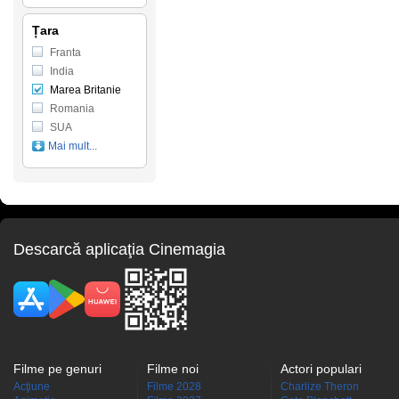
Țara
Franta
India
Marea Britanie
Romania
SUA
Mai mult...
Descarcă aplicaţia Cinemagia
Filme pe genuri
Filme noi
Actori populari
Acţiune
Filme 2028
Charlize Theron