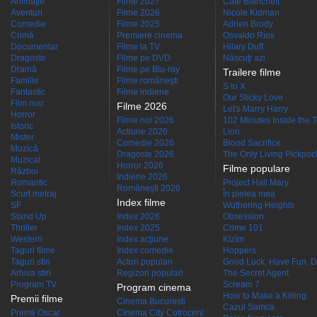
Animaţie
Filme 2027
Cate Blanchett
Aventuri
Filme 2026
Nicole Kidman
Comedie
Filme 2025
Adrien Brody
Crimă
Premiere cinema
Osvaldo Ríos
Documentar
Filme la TV
Hilary Duff
Dragoste
Filme pe DVD
Născuţi azi
Dramă
Filme pe Blu-ray
Trailere filme
Familie
Filme româneşti
S to X
Fantastic
Filme indiene
Our Sticky Love
Film noir
Filme 2026
Let's Marry Harry
Horror
Filme noi 2026
102 Minutes Inside the 
Istoric
Actiune 2026
Lion
Mister
Comedie 2026
Blood Sacrifice
Muzică
Dragoste 2026
The Only Living Pickpocke
Muzical
Horror 2026
Filme populare
Război
Indiene 2026
Romantic
Project Hail Mary
Româneşti 2026
Scurt metraj
În pielea mea
Index filme
SF
Wuthering Heights
Stand Up
Index 2026
Obsession
Thriller
Index 2025
Crime 101
Western
Index acţiune
Kîzîm
Taguri filme
Index comedie
Hoppers
Taguri stiri
Actori populari
Good Luck, Have Fun, D
Arhiva stiri
Regizori populari
The Secret Agent
Program TV
Scream 7
Program cinema
How to Make a Killing
Premii filme
Cinema Bucuresti
Cazul Samca
Premii Oscar
Cinema City Cotroceni