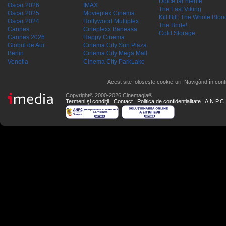
Dolce far niente
Oscar 2026
IMAX
The Last Viking
Oscar 2025
Movieplex Cinema
Kill Bill: The Whole Blood
Oscar 2024
Hollywood Multiplex
The Bride!
Cannes
Cineplexx Baneasa
Cold Storage
Cannes 2026
Happy Cinema
Globul de Aur
Cinema City Sun Plaza
Berlin
Cinema City Mega Mall
Venetia
Cinema City ParkLake
Acest site folosește cookie-uri. Navigând în conti
Copyright© 2000-2026 Cinemagia®
Termeni şi condiţii
|
Contact
|
Politica de confidențialitate
|
A.N.P.C