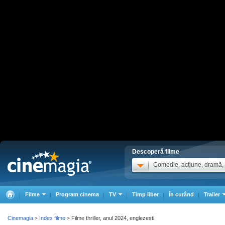
Descoperă filme
Comedie, acţiune, dramă, .
Filme
Program cinema
TV
Timp liber
În curând
Trailer
Cinemagia
Index filme
Filme thriller, anul 2024, englezesti
>
>