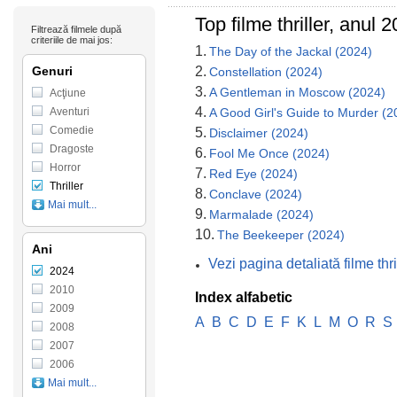
Top filme thriller, anul 
Filtrează filmele după
criteriile de mai jos:
1.
The Day of the Jackal (2024)
Genuri
2.
Constellation (2024)
3.
A Gentleman in Moscow (2024)
Acţiune
4.
Aventuri
A Good Girl's Guide to Murder (2
Comedie
5.
Disclaimer (2024)
Dragoste
6.
Fool Me Once (2024)
Horror
7.
Red Eye (2024)
Thriller
8.
Conclave (2024)
Mai mult...
9.
Marmalade (2024)
10.
The Beekeeper (2024)
Ani
Vezi pagina detaliată filme thr
2024
2010
Index alfabetic
2009
A
B
C
D
E
F
K
L
M
O
R
S
2008
2007
2006
Mai mult...