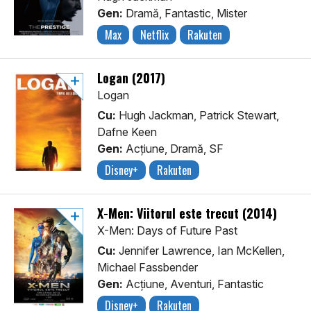
Gen:
Dramă, Fantastic, Mister
Max
Netflix
Rakuten
Logan (2017)
Logan
Cu:
Hugh Jackman, Patrick Stewart,
Dafne Keen
Gen:
Acţiune, Dramă, SF
Disney+
Rakuten
X-Men: Viitorul este trecut (2014)
X-Men: Days of Future Past
Cu:
Jennifer Lawrence, Ian McKellen,
Michael Fassbender
Gen:
Acţiune, Aventuri, Fantastic
Disney+
Rakuten