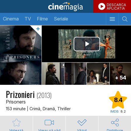
DESCARCA
APLICATIA
Cinema
TV
Filme
Seriale
+ 54
Prizonieri
(2013)
8.4
Prisoners
153 minute | Crimă, Dramă, Thriller
IMDB:
8.2
Votează
Vreau să văd
Văzut
Distribuie