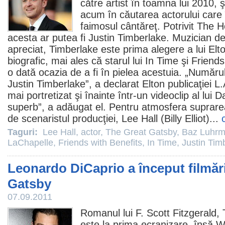
către artist în toamna lui
2010
, 
acum în căutarea actorului care î
faimosul cântăreţ. Potrivit The 
acesta ar putea fi
Justin Timberlake
. Muzician de
apreciat, Timberlake este prima alegere a lui El
biografic, mai ales că starul lui
In Time
şi
Friends
o dată ocazia de a fi în pielea acestuia. „Număru
Justin Timberlake”, a declarat Elton publicaţiei 
mai portretizat şi înainte într-un videoclip al lui
Da
superb”, a adăugat el. Pentru atmosfera suprarea
de scenaristul producţiei,
Lee Hall
(Billy Elliot)...
Taguri:
Lee Hall
,
actor
,
The Great Gatsby
,
Baz Luhr
LaChapelle
,
Friends with Benefits
,
In Time
,
Justin Tim
Leonardo DiCaprio a început filmări
Gatsby
07.09.2011
Romanul lui
F. Scott Fitzgerald
,
este la prima ecranizare, însă W