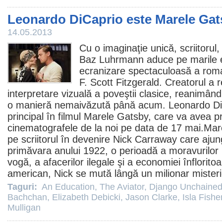
Leonardo DiCaprio este Marele Ga
14.05.2013
Cu o imaginaţie unică, scriitorul,
Baz Luhrmann
aduce pe marile 
ecranizare spectaculoasă a rom
F. Scott Fitzgerald. Creatorul a r
interpretare vizuală a poveştii clasice, reanimând s
o manieră nemaivăzută până acum.
Leonardo Di
principal în
filmul
Marele Gatsby, care va avea p
cinematografele de la noi pe data de 17 mai.Mar
pe scriitorul în devenire Nick Carraway care aju
primăvara anului 1922, o perioadă a moravurilor u
vogă, a afacerilor ilegale şi a economiei înflorito
american, Nick se mută lângă un milionar misteri
Taguri:
An Education
,
The Aviator
,
Django Unchaine
Bachchan
,
Elizabeth Debicki
,
Jason Clarke
,
Isla Fishe
Mulligan