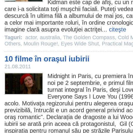
Kidman
este cap de afiş, cu un 
care i-a solicitata toţi muşchii faciali. Puteţi ve
descurcă în ultima filă a albumului de mai jos, c
a celor mai importante roluri, în ordine cronologi
imagine clară asupra evoluţiei actriţei...
citeşte
Taguri:
actor
,
australia
,
The Golden Compass
,
Cold 
Others
,
Moulin Rouge!
,
Eyes Wide Shut
,
Practical Ma
10 filme în oraşul iubirii
21.08.2011
Midnight in Paris
, cu premiera î
noi pe 2 septembrie, e primul
fi
turnat integral în Paris, deşi
Lov
Everyone Says I Love You
(1996
acolo. Motivaţa regizorului pentru alegerea oraş
previzibilă, întrucât e un acord general privind a
oraş romantic". Declarația de dragoste a lui Woo
iubirii se arată prin aceea că protagonistul, Gil (
inspirația pentru romanul său pe străzile Parisul