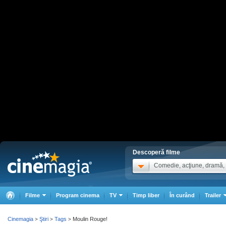
Descoperă filme
Comedie, acţiune, dramă, .
Filme
Program cinema
TV
Timp liber
În curând
Trailer
Cinemagia
Ştiri
Tags
Moulin Rouge!
>
>
>