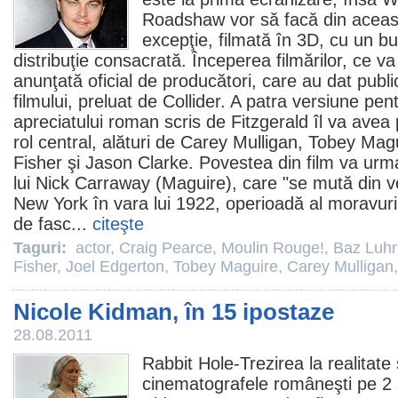
Roadshaw vor să facă din aceas
excepţie, filmată în 3D, cu un b
distribuţie consacrată. Începerea filmărilor, ce v
anunţată oficial de producători, care au dat publici
filmului, preluat de Collider. A patra versiune pe
apreciatului roman scris de Fitzgerald îl va avea
rol central, alături de
Carey Mulligan
,
Tobey Magu
Fisher
şi
Jason Clarke
. Povestea din
film
va urma 
lui Nick Carraway (Maguire), care "se mută din ve
New York în vara lui 1922, operioadă al moravuri
de fasc...
citeşte
Taguri:
actor
,
Craig Pearce
,
Moulin Rouge!
,
Baz Luh
Fisher
,
Joel Edgerton
,
Tobey Maguire
,
Carey Mulligan
Nicole Kidman, în 15 ipostaze
28.08.2011
Rabbit Hole-
Trezirea la realitate
cinematografele româneşti pe 2 