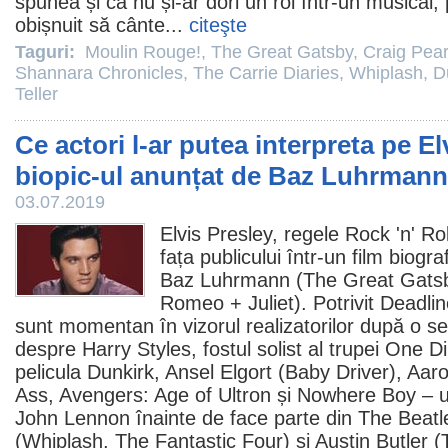
spunea și că nu și-ar dori un rol într-un musical,
obișnuit să cânte...
citeşte
Taguri:
Moulin Rouge!
,
The Great Gatsby
,
Craig Pea
Shannara Chronicles
,
The Carrie Diaries
,
Whiplash
,
D
Teller
Ce actori l-ar putea interpreta pe El
biopic-ul anunțat de Baz Luhrmann
03.07.2019
Elvis Presley
, regele Rock 'n' Ro
fața publicului într-un
film
biograf
Baz Luhrmann
(
The Great Gats
Romeo + Juliet
). Potrivit Deadlin
sunt momentan în vizorul realizatorilor după o ser
despre
Harry Styles
, fostul solist al trupei One D
pelicula
Dunkirk
,
Ansel Elgort
(
Baby Driver
),
Aaro
Ass
, Avengers: Age of Ultron și
Nowhere Boy
– u
John Lennon înainte de face parte din The Beatl
(
Whiplash
,
The Fantastic Four
) și
Austin Butler
(