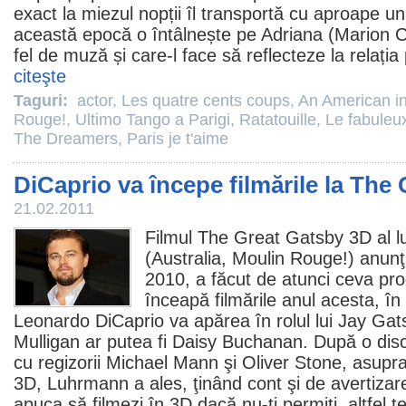
exact la miezul nopții îl transportă cu aproape un
această epocă o întâlnește pe Adriana (
Marion Co
fel de muză și care-l face să reflecteze la relația
citeşte
Taguri:
actor
,
Les quatre cents coups
,
An American in
Rouge!
,
Ultimo Tango a Parigi
,
Ratatouille
,
Le fabuleu
The Dreamers
,
Paris je t'aime
DiCaprio va începe filmările la The
21.02.2011
Filmul
The Great Gatsby 3D
al l
(
Australia
,
Moulin Rouge!
) anunţ
2010
, a făcut de atunci ceva p
înceapă filmările anul acesta, în
Leonardo DiCaprio
va apărea în rolul lui Jay Gat
Mulligan
ar putea fi Daisy Buchanan. După o discu
cu regizorii Michael Mann şi
Oliver Stone
, asupra
3D, Luhrmann a ales, ţinând cont şi de avertizare
apuca să filmezi în 3D dacă nu-ţi permiţi, altfel 