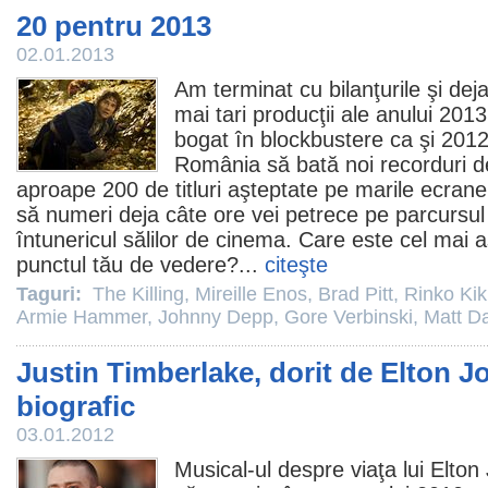
20 pentru 2013
02.01.2013
Am terminat cu bilanţurile şi dej
mai tari producţii ale anului 2013
bogat în blockbustere ca şi
201
România să bată noi recorduri de
aproape 200 de titluri aşteptate pe marile ecrane
să numeri deja câte ore vei petrece pe parcursul
întunericul sălilor de
cinema
. Care este cel mai 
punctul tău de vedere?...
citeşte
Taguri:
The Killing
,
Mireille Enos
,
Brad Pitt
,
Rinko Kik
Armie Hammer
,
Johnny Depp
,
Gore Verbinski
,
Matt D
Justin Timberlake, dorit de Elton Jo
biografic
03.01.2012
Musical-ul despre viaţa lui
Elton