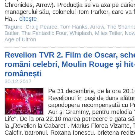
Chronicles
,
Arrow
). Producția se va axa pe carier
managerului său, colonelul Tom Parker, care va f
Ha
...
citeşte
Taguri:
Craig Pearce
,
Tom Hanks
,
Arrow
,
The Shanna
Butler
,
The Fantastic Four
,
Whiplash
,
Miles Teller
,
Now
Age of Ultron
Revelion TVR 2. Film de Oscar, sche
români celebri, Moulin Rouge și hit
românești
30.12.2017
Pe 31 decembrie, de la ora 20.
Revelionul în pași de dans alătu
capodopera recompensată cu
P
Aur şi Grammy, pentru melodia 
Life". De la ora 22.10 marea petrecere e gata să î
la „Revelion la Cabaret”.
Marius Florea Vizante
, 
Calofir
, patronul, Roxana Ionescu, prietena regiz