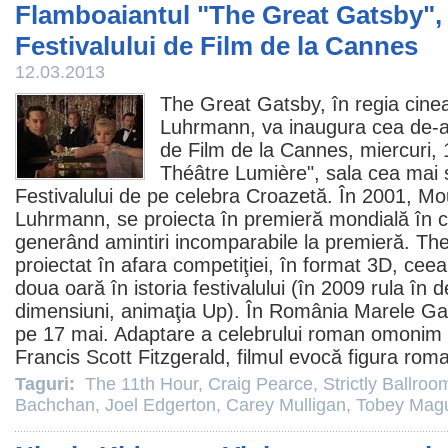
Flamboaiantul "The Great Gatsby",
Festivalului de Film de la Cannes
12.03.2013
The Great Gatsby
, în regia cine
Luhrmann
, va inaugura cea de-a 
de
Film
de la Cannes, miercuri, 
Théâtre Lumière", sala cea mai s
Festivalului de pe celebra Croazetă. În 2001, Mou
Luhrmann, se proiecta în premieră mondială în co
generând amintiri incomparabile la premieră.
The
proiectat în afara competiţiei, în format 3D, cee
doua oară în istoria festivalului (în
2009
rula în de
dimensiuni, animaţia
Up
). În România Marele Ga
pe 17 mai. Adaptare a celebrului roman omonim al
Francis Scott Fitzgerald,
filmul
evocă figura roma
Taguri:
The 11th Hour
,
Craig Pearce
,
Strictly Ballroo
Bachchan
,
Joel Edgerton
,
Carey Mulligan
,
Tobey Magu