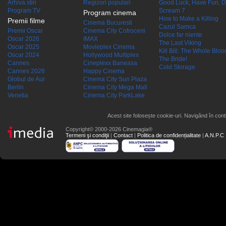
Arhiva stiri
Regizori populari
Good Luck, Have Fun, D
Program TV
Scream 7
Program cinema
How to Make a Killing
Premii filme
Cinema Bucuresti
Cazul Samca
Premii Oscar
Cinema City Cotroceni
Dolce far niente
Oscar 2026
IMAX
The Last Viking
Oscar 2025
Movieplex Cinema
Kill Bill: The Whole Blood
Oscar 2024
Hollywood Multiplex
The Bride!
Cannes
Cineplexx Baneasa
Cold Storage
Cannes 2026
Happy Cinema
Globul de Aur
Cinema City Sun Plaza
Berlin
Cinema City Mega Mall
Venetia
Cinema City ParkLake
Acest site folosește cookie-uri. Navigând în conti
Copyright© 2000-2026 Cinemagia®
Termeni şi condiţii
|
Contact
|
Politica de confidențialitate
|
A.N.P.C