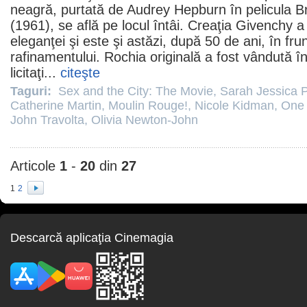
neagră, purtată de
Audrey Hepburn
în pelicula
Br
(1961), se află pe locul întâi. Creaţia Givenchy a
eleganţei şi este şi astăzi, după 50 de ani, în fru
rafinamentului. Rochia originală a fost vândută î
licitaţi...
citeşte
Taguri:
Sex and the City: The Movie
,
Sarah Jessica 
Catherine Martin
,
Moulin Rouge!
,
Nicole Kidman
,
One 
John Travolta
,
Olivia Newton-John
Articole
1
-
20
din
27
1
2
Descarcă aplicaţia Cinemagia