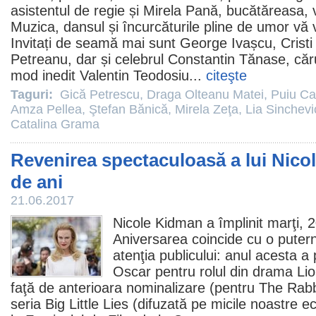
asistentul de regie și Mirela Pană, bucătăreasa, 
Muzica, dansul și încurcăturile pline de umor vă 
Invitați de seamă mai sunt
George Ivașcu
, Crist
Petreanu, dar și celebrul
Constantin Tănase
, căr
mod inedit
Valentin Teodosiu
...
citeşte
Taguri:
Gică Petrescu
,
Draga Olteanu Matei
,
Puiu Ca
Amza Pellea
,
Ştefan Bănică
,
Mirela Zeţa
,
Lia Sinchevi
Catalina Grama
Revenirea spectaculoasă a lui Nico
de ani
21.06.2017
Nicole Kidman
a împlinit marţi, 2
Aniversarea coincide cu o puterni
atenţia publicului: anul acesta a 
Oscar
pentru rolul din drama
Li
faţă de anterioara nominalizare (pentru The
Rabb
seria
Big Little Lies
(difuzată pe micile noastre 