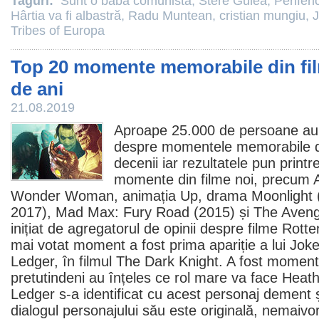
Taguri:
Sunt o babă comunistă
,
Stere Gulea
,
Periferi
Hârtia va fi albastră
,
Radu Muntean
,
cristian mungiu
,
J
Tribes of Europa
Top 20 momente memorabile din film
de ani
21.08.2019
Aproape 25.000 de persoane au
despre momentele memorabile 
decenii iar rezultatele pun print
momente din
filme
noi, precum A
Wonder Woman
, animația
Up
, drama
Moonlight
2017),
Mad Max: Fury Road
(2015) și
The Aven
inițiat de agregatorul de opinii despre
filme
Rotten
mai votat moment a fost prima apariție a lui Joke
Ledger
, în
filmul
The Dark Knight
. A fost momentu
pretutindeni au înțeles ce rol mare va face Heath,
Ledger s-a identificat cu acest personaj dement și
dialogul personajului său este originală, nemaivor