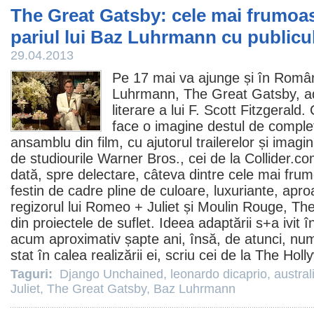
The Great Gatsby: cele mai frumoas
pariul lui Baz Luhrmann cu publicu
29.04.2013
Pe 17 mai va ajunge și în Româ
Luhrmann
,
The Great Gatsby
, 
literare a lui F. Scott Fitzgeral
face o imagine destul de comple
ansamblu din
film
, cu ajutorul trailerelor și imag
de studiourile Warner Bros., cei de la Collider.c
dată, spre delectare, câteva dintre cele mai frum
festin de cadre pline de culoare, luxuriante, apro
regizorul lui
Romeo + Juliet
și Moulin Rouge, The
din proiectele de suflet. Ideea adaptării s+a ivit 
acum aproximativ șapte ani, însă, de atunci, n
stat în calea realizării ei, scriu cei de la The Holl
Taguri:
Django Unchained
,
leonardo dicaprio
,
austral
Juliet
,
The Great Gatsby
,
Baz Luhrmann