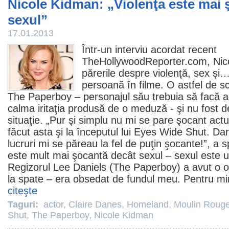
Nicole Kidman: „Violenţa este mai 
sexul”
17.01.2013
Într-un interviu acordat recent
TheHollywoodReporter.com,
Nic
părerile despre violenţă, sex şi…
persoană în
filme
. O astfel de s
The Paperboy
– personajul său trebuia să facă a
calma iritaţia produsă de o meduză - şi nu fost d
situaţie. „Pur şi simplu nu mi se pare şocant act
făcut asta şi la începutul lui
Eyes Wide Shut
. Dar
lucruri mi se păreau la fel de puţin şocante!”, a
este mult mai şocantă decât sexul – sexul este un
Regizorul
Lee Daniels
(The Paperboy) a avut o o
la spate – era obsedat de fundul meu. Pentru min
citeşte
Taguri:
actor
,
Claire Danes
,
Homeland
,
Moulin Rouge
Shut
,
The Paperboy
,
Nicole Kidman