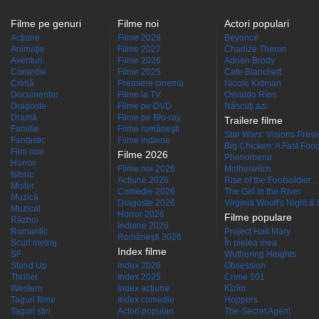
Filme pe genuri
Filme noi
Actori populari
Acţiune
Filme 2028
Beyoncé
Animaţie
Filme 2027
Charlize Theron
Aventuri
Filme 2026
Adrien Brody
Comedie
Filme 2025
Cate Blanchett
Crimă
Premiere cinema
Nicole Kidman
Documentar
Filme la TV
Osvaldo Ríos
Dragoste
Filme pe DVD
Născuţi azi
Dramă
Filme pe Blu-ray
Trailere filme
Familie
Filme româneşti
Star Wars: Visions Presen
Fantastic
Filme indiene
Big Chicken: A Fast Food
Film noir
Filme 2026
Phenomena
Horror
Filme noi 2026
Motherwitch
Istoric
Actiune 2026
Rise of the Footsoldier:..
Mister
Comedie 2026
The Girl in the River
Muzică
Dragoste 2026
Virginia Woolf's Night &
Muzical
Horror 2026
Filme populare
Război
Indiene 2026
Romantic
Project Hail Mary
Româneşti 2026
Scurt metraj
În pielea mea
Index filme
SF
Wuthering Heights
Stand Up
Index 2026
Obsession
Thriller
Index 2025
Crime 101
Western
Index acţiune
Kîzîm
Taguri filme
Index comedie
Hoppers
Taguri stiri
Actori populari
The Secret Agent