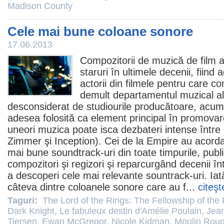
Madison County
Cele mai bune coloane sonore
17.06.2013
Compozitorii de muzică de
film
a
staruri în ultimele decenii, fiind
actorii din
filmele
pentru care c
demult departamentul muzical a
desconsiderat de studiourile producătoare, acu
adesea folosită ca element principal în promovar
uneori muzica poate isca dezbateri intense între c
Zimmer
şi Inception). Cei de la Empire au acorda
mai bune soundtrack-uri din toate timpurile, publi
compozitori şi regizori şi reparcurgând decenii î
a descoperi cele mai relevante sountrack-uri. Iat
câteva dintre coloanele sonore care au f...
citeşt
Taguri:
The Lord of the Rings: The Fellowship of the
Dark Knight
,
Le fabuleux destin d'Amélie Poulain
,
Jean
Tiersen
,
Ewan McGregor
,
Nicole Kidman
,
Moulin Roug