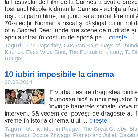
la Festivalul de
Film
de la Cannes a avut o preze
fost anul Nicole Kidman la Cannes - actriţa a fos
roşu cu patru
filme
, iar juriul i-a acordat
Premiul
A
70-a ediţii. Kidman a riscat şi câştigat cu un rol
of a Sacred Deer
, unde are scene de nuditate şi 
apoi a intrat în costum de epocă pe...
citeşte
Taguri:
The Paperboy
,
Gus Van Sant
,
Days of Thund
Kubrick
,
Eyes Wide Shut
,
The Portrait of a Lady
,
To Di
Rouge!
10 iubiri imposibile la cinema
20.02.2014
E vorba despre dragostea dintre 
frumoasa fiică a unui negustor în
învinge barierele sociale, ceva 
interveni. Să vedem ce poveşti de dragoste au f
vreme în istoria
cinema
-ului....
citeşte
Taguri:
titanic
,
Moulin Rouge!
,
The Great Gatsby
,
Blu
terminator
,
Doctor Zhivago
,
Romeo and Juliet
,
Casabl