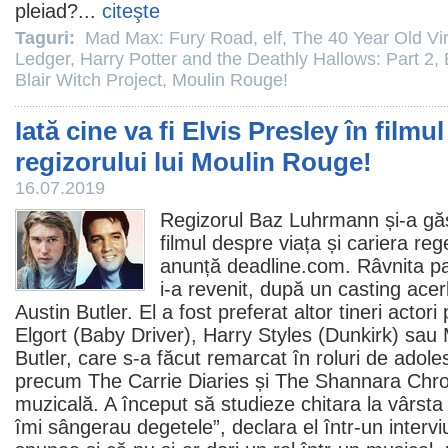
pleiad?...
citeşte
Taguri:
Mad Max: Fury Road
,
elf
,
The 40 Year Old Vi
Ledger
,
Harry Potter and the Deathly Hallows: Part 2
,
Blair Witch Project
,
Moulin Rouge!
Iată cine va fi Elvis Presley în filmul
regizorului lui Moulin Rouge!
16.07.2019
Regizorul
Baz Luhrmann
și-a gă
filmul
despre viața și cariera regelu
anunță deadline.com. Râvnita par
i-a revenit, după un casting acer
Austin Butler
. El a fost preferat altor tineri acto
Elgort
(
Baby Driver
),
Harry Styles
(
Dunkirk
) sau
Butler, care s-a făcut remarcat în roluri de adoles
precum
The Carrie Diaries
și
The Shannara Chro
muzicală. A început să studieze chitara la vârst
îmi sângerau degetele”, declara el într-un intervi