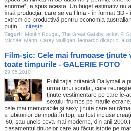
enorme”, a spus acesta. Un buget estimativ nu a
însă producţia, care se va filma - în format 3D -
extrem de productivă pentru economia australia
puţin ...
citeşte
Taguri:
Moulin Rouge!
,
The Great Gatsby
,
actor
,
F. S
Michael Mann
,
Carey Mulligan
,
leonardo dicaprio
,
aust
Film-şic: Cele mai frumoase ţinute 
toate timpurile - GALERIE FOTO
29.05.2010
Publicaţia britanică Dailymail a p
urma unui sondaj, care reuneşt
ţinute vestimentare pe care le-a
sexului frumos pe marile ecrane.
cele mai memorabile şi sexy ţinute care au rămas 
a iubitorilor de modă.În top, au fost incluse creaţi
'60, sau unele ceva mai moderne, din anii 2000.
clasamentul ţinutelor care au făcut istorie pe ma