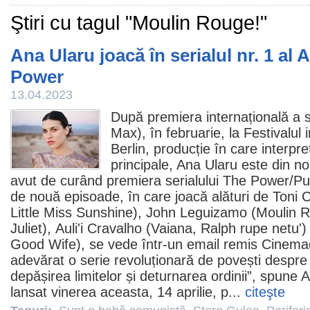
Ştiri cu tagul "Moulin Rouge!"
Ana Ularu joacă în serialul nr. 1 a
Power
13.04.2023
După premiera internațională a s
Max), în februarie, la Festivalul 
Berlin, producție în care interpre
principale,
Ana Ularu
este din nou
avut de curând premiera serialului
The Power
/Pu
de nouă episoade, în care joacă alături de
Toni C
Little Miss Sunshine
),
John Leguizamo
(Moulin 
Juliet),
Auli'i Cravalho
(
Vaiana
, Ralph rupe netu')
Good Wife
), se vede într-un email remis Cinem
adevărat o serie revoluționară de povești despre
depășirea limitelor și deturnarea ordinii”, spune A
lansat vinerea aceasta, 14 aprilie, p...
citeşte