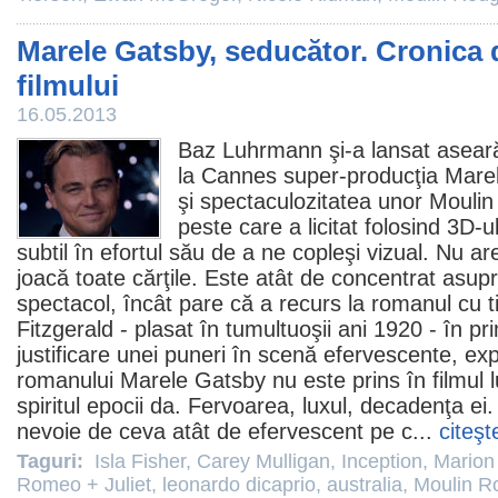
Marele Gatsby, seducător. Cronica 
filmului
16.05.2013
Baz Luhrmann
şi-a lansat asear
la Cannes super-producţia Mare
şi spectaculozitatea unor
Moulin
peste care a licitat folosind 3D-
subtil în efortul său de a ne copleşi vizual. Nu are
joacă toate cărţile. Este atât de concentrat asupr
spectacol, încât pare că a recurs la romanul cu ti
Fitzgerald - plasat în tumultuoşii ani 1920 - în p
justificare unei puneri în scenă efervescente, exp
romanului Marele Gatsby nu este prins în
filmul
l
spiritul epocii da. Fervoarea, luxul, decadenţa 
nevoie de ceva atât de efervescent pe c...
citeşt
Taguri:
Isla Fisher
,
Carey Mulligan
,
Inception
,
Marion 
Romeo + Juliet
,
leonardo dicaprio
,
australia
,
Moulin R