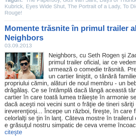
Taguri:
The Paperboy
,
Gus Van Sant
,
Days of Thund
Kubrick
,
Eyes Wide Shut
,
The Portrait of a Lady
,
To Di
Rouge!
Momente trăsnite în primul trailer 
Neighbors
03.09.2013
Neighbors, cu
Seth Rogen
şi
Za
primul trailer oficial, iar ce vede
urmează o
comedie
trăsnită. Pr
un cartier liniştit, o tânără fami
propriului cămin, alături de noul membru - un be
drăgălaş. Ce se întâmplă dacă lângă această tână
cartier în care toată lumea trăieşte în armonie s
dacă aceşti noi vecini sunt o frăţie de tineri săriţ
ireverenţioşi... Începe un război, fireşte, în care 
celorlalţi se ţin în lanţ. Câteva mostre în trailer
e grăsuţul nostru simpatic de ceva vreme încoace
citeşte