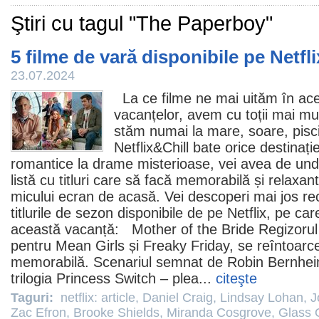
Ştiri cu tagul "The Paperboy"
5 filme de vară disponibile pe Netfli
23.07.2024
La ce filme ne mai uităm în ac
vacanțelor, avem cu toții mai mul
stăm numai la mare, soare, pisci
Netflix&Chill bate orice destinaț
romantice la drame misterioase, vei avea de und
listă cu titluri care să facă memorabilă și relaxan
micului ecran de acasă. Vei descoperi mai jos r
titlurile de sezon disponibile de pe Netflix, pe car
această vacanță:
Mother of the Bride
Regizorul
pentru Mean Girls și Freaky Friday, se reîntoar
memorabilă
. Scenariul semnat de Robin Bernheim
trilogia
Princess Switch
– plea...
citeşte
Taguri:
netflix: article
,
Daniel Craig
,
Lindsay Lohan
,
J
Zac Efron
,
Brooke Shields
,
Miranda Cosgrove
,
Glass 