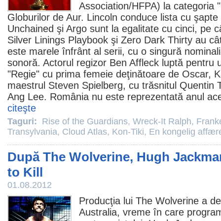
Association/HFPA) la categoria 
Globurilor de Aur. Lincoln conduce lista cu şapte
Unchained şi Argo sunt la egalitate cu cinci, pe 
Silver Linings Playbook
şi Zero Dark Thirty au câ
este marele înfrânt al serii, cu o singură nomina
sonoră. Actorul regizor
Ben Affleck
luptă pentru u
"Regie" cu prima femeie deţinătoare de
Oscar
,
K
maestrul
Steven Spielberg
, cu trăsnitul
Quentin T
Ang Lee
. România nu este reprezentată anul ace
citeşte
Taguri:
Rise of the Guardians
,
Wreck-It Ralph
,
Frank
Transylvania
,
Cloud Atlas
,
Kon-Tiki
,
En kongelig affær
După The Wolverine, Hugh Jackman
to Kill
01.08.2012
Producţia lui
The Wolverine
a de
Australia, vreme în care programu