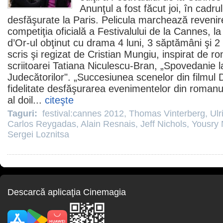
Anunţul a fost făcut joi, în cadru
desfăşurate la Paris. Pelicula marchează revenir
competiţia oficială a Festivalului de la Cannes, l
d’Or-ul obţinut cu drama 4 luni, 3 săptămâni şi 2 
scris şi regizat de Cristian Mungiu, inspirat de r
scriitoarei
Tatiana Niculescu-Bran
, „Spovedanie l
Judecătorilor". „Succesiunea scenelor din
filmul
D
fidelitate desfăşurarea evenimentelor din romanu
al doil...
citeşte
Taguri:
festival:cannes 2012
,
Thomas Vinterberg
,
Ulr
Carlos Reygadas
,
Alain Resnais
,
Jeff Nichols
,
Yousry 
Sergei Loznitsa
Descarcă aplicaţia Cinemagia