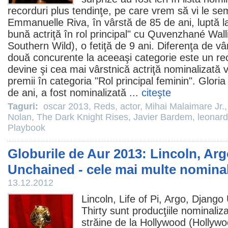
recorduri plus tendinţe, pe care vrem să vi le s
Emmanuelle Riva
, în vârstă de 85 de ani, luptă 
bună actriţă în rol principal" cu
Quvenzhané Wall
Southern Wild
), o fetiţă de 9 ani. Diferenţa de v
două concurente la aceeaşi categorie este un r
devine şi cea mai vârstnică actriţă nominalizată 
premii
în categoria "Rol principal feminin".
Gloria
de ani, a fost nominalizată ...
citeşte
Taguri:
oscar 2013
,
Reds
,
actor
,
Mihai Malaimare Jr.
Nolan
,
The Dark Knight Rises
,
Javier Bardem
,
leonard
Playbook
Globurile de Aur 2013: Lincoln, Ar
Unchained - cele mai multe nominal
13.12.2012
Lincoln
,
Life of Pi
,
Argo
,
Django 
Thirty
sunt producţiile nominaliza
străine de la Hollywood (Hollyw