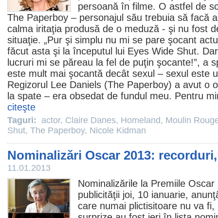
persoană în
filme
. O astfel de s
The Paperboy
– personajul său trebuia să facă a
calma iritaţia produsă de o meduză - şi nu fost d
situaţie. „Pur şi simplu nu mi se pare şocant act
făcut asta şi la începutul lui
Eyes Wide Shut
. Dar
lucruri mi se păreau la fel de puţin şocante!”, a
este mult mai şocantă decât sexul – sexul este un
Regizorul
Lee Daniels
(The Paperboy) a avut o o
la spate – era obsedat de fundul meu. Pentru min
citeşte
Taguri:
actor
,
Claire Danes
,
Homeland
,
Moulin Rouge
Shut
,
The Paperboy
,
Nicole Kidman
Nominalizări Oscar 2013: recorduri,
11.01.2013
Nominalizările la Premiile Oscar
publicităţii joi, 10 ianuarie, anu
care numai plictisitoare nu va fi
surprize au fost ieri în lista nomi