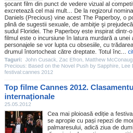
şocant
film
din punct de vedere vizual al competiţi
excretează cel mai mult... De la regizorul nomina
Daniels
(Precious) vine acest The Paperboy, o p
plină de sugestii sexuale, de ambiţie şi prejudecăţ
sudul Floridei. The Paperboy este inspirat dintr-
filmul
este o incursiune în latura murdară a unei a
personajele se vor lupta cu obsesiile, cu trădare
drumul întortocheat către dreptate. Totul înc...
ci
Taguri:
John Cusack
,
Zac Efron
,
Matthew McConaug
Precious: Based on the Novel Push by Sapphire
,
Lee 
festival:cannes 2012
Top filme Cannes 2012. Clasamentu
internaționale
25.05.2012
Cea mai ploioasă ediție a festiva
se apropie cu pași repezi de mo
palmaresului, adică ziua de dum