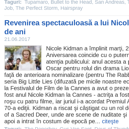
Taguri:
Tupamaro
,
Bullet to the Head
,
San Andreas
,
Job
,
The Perfect Storm
,
Hairspray
Revenirea spectaculoasă a lui Nico
de ani
21.06.2017
Nicole Kidman
a împlinit marţi, 2
Aniversarea coincide cu o puterni
atenţia publicului: anul acesta a 
Oscar
pentru rolul din drama
Li
faţă de anterioara nominalizare (pentru The
Rabb
seria
Big Little Lies
(difuzată pe micile noastre 
la Festivalul de
Film
de la Cannes a avut o preze
fost anul Nicole Kidman la Cannes - actriţa a fos
roşu cu patru
filme
, iar juriul i-a acordat
Premiul
A
70-a ediţii. Kidman a riscat şi câştigat cu un rol
of a Sacred Deer
, unde are scene de nuditate şi 
apoi a intrat în costum de epocă pe...
citeşte