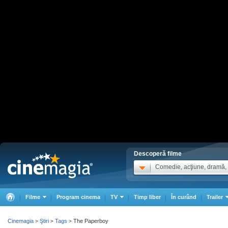
Descoperă filme
Comedie, acţiune, dramă, .
Filme
Program cinema
TV
Timp liber
În curând
Trailer
Cinemagia
Ştiri
Tags
The Paperboy
>
>
>