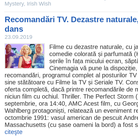
Mystery
,
Irish Wish
Recomandări TV. Dezastre naturale, 
dans
23.09.2019
Filme
cu dezastre naturale, cu jaf
comedie
colorată și parfumată (
serile în fața micului ecran, să
Cinemagia vă pune la dispoziție,
recomandări, programul complet al posturilor TV d
sine stătătoare cu
Filme la TV
și
Seriale TV
. Con
oferta completă, dacă printre recomandările de m
niciun
film
cu ochiul. Thriller.
The Perfect Storm
(
septembrie, ora 14:40, AMC Acest
film
, cu Geor
Wahlberg protagoniști, relatează un eveniment re
octombrie 1991: vasul american de pescuit Andrea
Massachusetts (cu șase oameni la bord) a fost s
citeşte