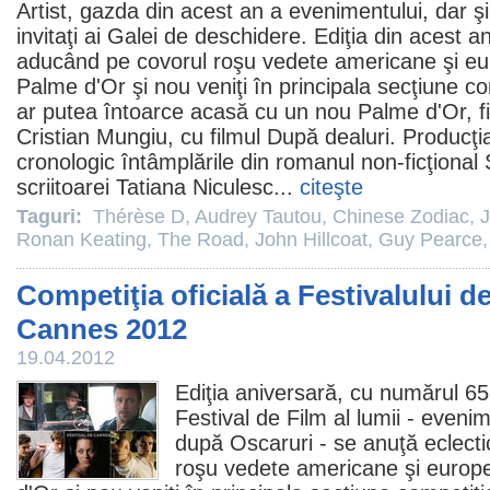
Artist
, gazda din acest an a evenimentului, dar ş
invitaţi ai Galei de deschidere. Ediţia din acest a
aducând pe covorul roşu vedete americane şi eur
Palme d'Or şi nou veniţi în principala secţiune c
ar putea întoarce acasă cu un nou Palme d'Or, f
Cristian Mungiu, cu
filmul
După dealuri. Producţi
cronologic întâmplările din romanul non-ficţional
scriitoarei Tatiana Niculesc...
citeşte
Taguri:
Thérèse D
,
Audrey Tautou
,
Chinese Zodiac
,
J
Ronan Keating
,
The Road
,
John Hillcoat
,
Guy Pearce
Competiţia oficială a Festivalului de
Cannes 2012
19.04.2012
Ediţia aniversară, cu numărul 65
Festival de
Film
al lumii - evenim
după Oscaruri - se anuţă eclect
roşu vedete americane şi europe