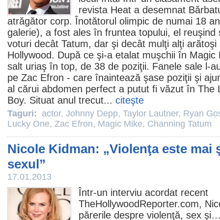
revista Heat a desemnat Bărbatu
atrăgător corp. Înotătorul olimpic de numai 18 a
galerie), a fost ales în fruntea topului, el reuşin
voturi decât Tatum, dar şi decât mulţi alţi arătoşi
Hollywood. După ce şi-a etalat muşchii în
Magic 
salt uriaş în top, de 38 de poziţii. Fanele sale l-
pe
Zac Efron
- care înaintează şase poziţii şi aj
al cărui abdomen perfect a putut fi văzut în
The 
Boy. Situat anul trecut...
citeşte
Taguri:
actor
,
Johnny Depp
,
Taylor Lautner
,
Ryan Gos
Lucky One
,
Zac Efron
,
Magic Mike
,
Channing Tatum
Nicole Kidman: „Violenţa este mai 
sexul”
17.01.2013
Într-un interviu acordat recent
TheHollywoodReporter.com,
Nic
părerile despre violenţă, sex şi…