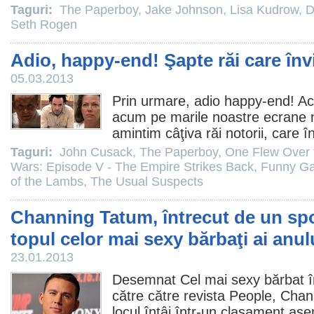
Taguri:
The Paperboy
,
Jake Johnson
,
Lisa Kudrow
,
D
Seth Rogen
Adio, happy-end! Şapte răi care învi
05.03.2013
Prin urmare, adio happy-end! A
acum pe marile noastre ecrane 
amintim câţiva răi notorii, care în
Taguri:
John Cusack
,
The Paperboy
,
One Flew Over 
Wars: Episode V - The Empire Strikes Back
,
Funny G
of the Lambs
,
The Usual Suspects
Channing Tatum, întrecut de un spo
topul celor mai sexy bărbaţi ai anul
23.01.2013
Desemnat Cel mai sexy bărbat î
către către revista People,
Chan
locul întâi într-un clasament ase