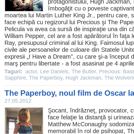
protagonistului,
Hugh Jackman
,
îmbogăţit cu o poveste captivant
moartea lui Martin Luther King Jr., pentru care, 
face echipă cu regizorul lui Precious şi
The Pape
Pelicula va avea ca sursă de inspiraţie una din căr
William Pepper, cel are a fost apărătorul în faţa l
Ray, presupusul criminal al lui King. Faimosul lup
civile ale persoanelor de culoare din Statele Unite
expresii „I Have a Dream”, cu care şi-a început d
marş pentru libertate - a fost asasinat pe 4 april
Taguri:
actor
,
Lee Daniels
,
The Butler
,
Precious: Bas
Sapphire
,
The Paperboy
,
Hugh Jackman
,
The Wolveri
The Paperboy, noul film de Oscar l
27.05.2012
Şocant, îndrăzneţ, provocator, 
face felaţie la distanţă şi urinea
Matthew McConaughy sodomiza
memorabil în rol de psihopat,
Th