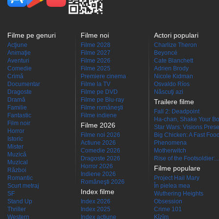
Filme pe genuri
Filme noi
Actori populari
Acţiune
Filme 2028
Charlize Theron
Animaţie
Filme 2027
Beyoncé
Aventuri
Filme 2026
Cate Blanchett
Comedie
Filme 2025
Adrien Brody
Crimă
Premiere cinema
Nicole Kidman
Documentar
Filme la TV
Osvaldo Ríos
Dragoste
Filme pe DVD
Născuţi azi
Dramă
Filme pe Blu-ray
Trailere filme
Familie
Filme româneşti
Fall 2: Deadpoint
Fantastic
Filme indiene
Ha-chan, Shake Your Bo
Film noir
Filme 2026
Star Wars: Visions Presen
Horror
Filme noi 2026
Big Chicken: A Fast Food
Istoric
Actiune 2026
Phenomena
Mister
Comedie 2026
Motherwitch
Muzică
Dragoste 2026
Rise of the Footsoldier:..
Muzical
Horror 2026
Filme populare
Război
Indiene 2026
Romantic
Project Hail Mary
Româneşti 2026
Scurt metraj
În pielea mea
Index filme
SF
Wuthering Heights
Stand Up
Index 2026
Obsession
Thriller
Index 2025
Crime 101
Western
Index acţiune
Kîzîm