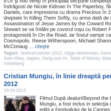
d'Or şi nou veniţi în principala secţiune competiţ
îndrăgosti de
Nicole Kidman
în
The Paperboy
,
fi
Daniels
, care impresiona cu drama Precious în
2
dreptate în
Killing Them Softly
, cu arma dată de r
Assassination of Jesse James by the Coward Ro
Stewart
se va întâlni pe covorul roşu cu
Robert P
protagonistă în
On the Road
, iar fostul vampir c
Cosmopolis
.
Reese Witherspoon
,
Michael Shan
McConaug
...
citeşte
Taguri:
festival:cannes 2012
,
Viggo Mortensen
,
Garre
Sam Riley
,
Jagten
,
Sang-soo Im
,
Taste of Money
,
Baa
Vinterberg
Cristian Mungiu, în linie dreaptă p
2012
19.04.2012
Filmul
După dealuri/
Beyond the H
Mungiu
, a fost inclus in selecţia
ediţii a Festivalului de la Canne