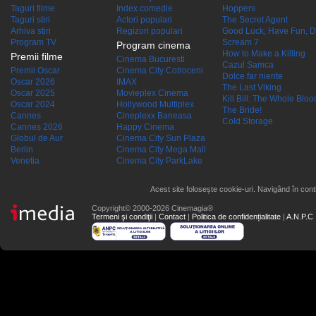
Taguri filme
Index comedie
Hoppers
Taguri stiri
Actori populari
The Secret Agent
Arhiva stiri
Regizori populari
Good Luck, Have Fun, D
Program TV
Scream 7
Program cinema
How to Make a Killing
Premii filme
Cinema Bucuresti
Cazul Samca
Premii Oscar
Cinema City Cotroceni
Dolce far niente
Oscar 2026
IMAX
The Last Viking
Oscar 2025
Movieplex Cinema
Kill Bill: The Whole Blood
Oscar 2024
Hollywood Multiplex
The Bride!
Cannes
Cineplexx Baneasa
Cold Storage
Cannes 2026
Happy Cinema
Globul de Aur
Cinema City Sun Plaza
Berlin
Cinema City Mega Mall
Venetia
Cinema City ParkLake
Acest site folosește cookie-uri. Navigând în conti
Copyright© 2000-2026 Cinemagia®
Termeni şi condiţii
|
Contact
|
Politica de confidențialitate
|
A.N.P.C