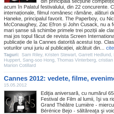
din principala secțiune competiț
acum în Palatul festivalului, din 22 concurente. 
internaționale,
filmul
românesc rămâne, alături de
Haneke
, principalul favorit.
The Paperboy
, cu Ni
McConaughey, Zac Efron și John Cusack, nu a fo
mari șanse să schimbe primele trei poziții ale c
mai jos topul făcut de revista Screen Internation
publicație de la Cannes datorită acestui top. Cl
voturilor unui juriu al publicației, alcătuit din...
cit
Taguri:
Sam Riley
,
Kristen Stewart
,
Garrett Hedlund
,
Huppert
,
Sang-soo Hong
,
Thomas Vinterberg
,
cristia
Marion Cotillard
Cannes 2012: vedete, filme, evenim
15.05.2012
Ediţia aniversară, cu numărul 65
Festival de
Film
al lumii, îşi va r
Grand Théâtre Lumière - miercuri,
Bérénice Bejo
- săltăreaţa şi vo